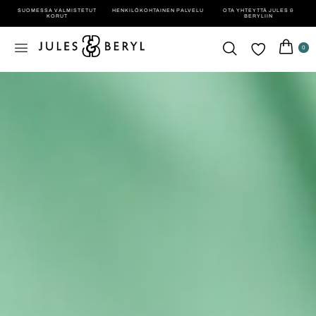
SUOMESSA VALMISTETUT
HENKILÖ­KOHTAINEN PALVELU
OTA YHTEYTTÄ JULES &
KORUT
BERYLIIN
0