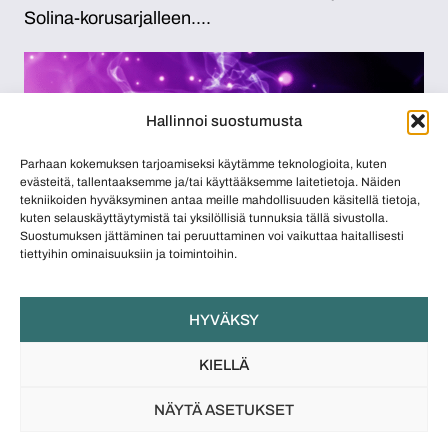
Solina-korusarjalleen....
Hallinnoi suostumusta
Parhaan kokemuksen tarjoamiseksi käytämme teknologioita, kuten
evästeitä, tallentaaksemme ja/tai käyttääksemme laitetietoja. Näiden
tekniikoiden hyväksyminen antaa meille mahdollisuuden käsitellä tietoja,
kuten selauskäyttäytymistä tai yksilöllisiä tunnuksia tällä sivustolla.
Suostumuksen jättäminen tai peruuttaminen voi vaikuttaa haitallisesti
tiettyihin ominaisuuksiin ja toimintoihin.
Vuoden kultasepänliike 2026 -palkinnon
ehdokkaat nostavat esiin kultasepänliikkeiden
monipuolista ja perinteikästä osaamista
Suomalaisen korualan uuden tunnustuksen,
HYVÄKSY
Vuoden kultasepänliike -palkinnon, kolme
KIELLÄ
ehdokasta on nyt valittu. Ehdokkaat edustavat...
NÄYTÄ ASETUKSET