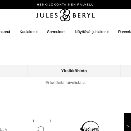
HENKILÖ­KOHTAINEN PALVELU
akorut
Kaulakorut
Sormukset
Näyttävät juhlakorut
Rannek
Yksikköhinta
Ei tuotteita toivelistalla