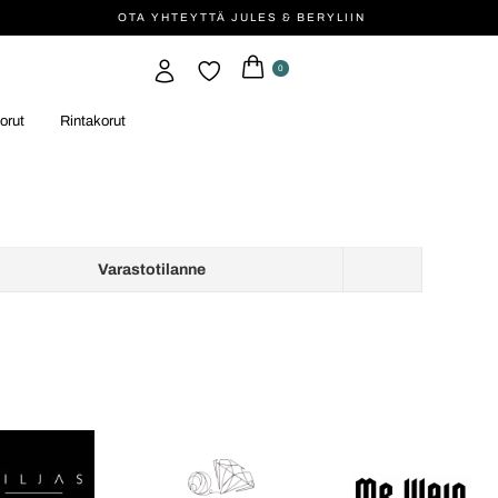
OTA YHTEYTTÄ JULES & BERYLIIN
0
orut
Rintakorut
Varastotilanne