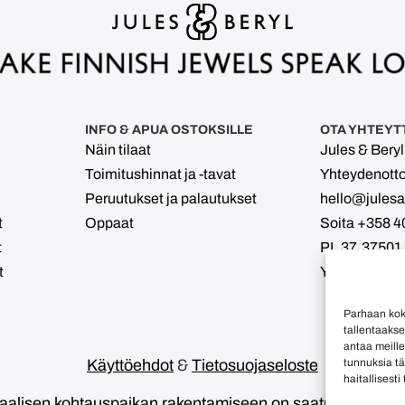
INFO & APUA OSTOKSILLE
OTA YHTEYT
Näin tilaat
Jules & Bery
Toimitushinnat ja -tavat
Yhteydenott
Peruutukset ja palautukset
hello@julesan
t
Oppaat
Soita +358 4
t
PL 37, 37501
t
Y-tunnus 311
Parhaan kok
tallentaaks
antaa meille
tunnuksia tä
Käyttöehdot
&
Tietosuojaseloste
haitallisesti
taalisen kohtauspaikan rakentamiseen on saatu CreMa 