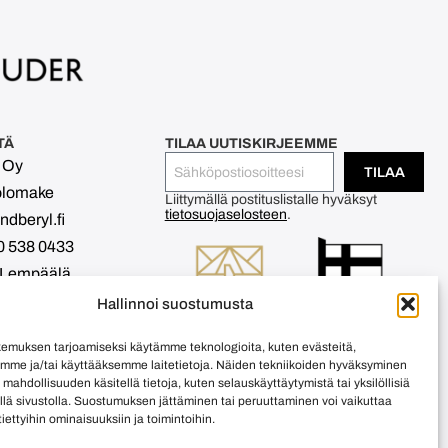
TÄ
TILAA UUTISKIRJEEMME
l Oy
TILAA
olomake
Liittymällä postituslistalle hyväksyt
tietosuojaselosteen
.
dberyl.fi
0 538 0433
 Lempäälä
2253-7
Hallinnoi suostumusta
emuksen tarjoamiseksi käytämme teknologioita, kuten evästeitä,
emme ja/tai käyttääksemme laitetietoja. Näiden tekniikoiden hyväksyminen
 mahdollisuuden käsitellä tietoja, kuten selauskäyttäytymistä tai yksilöllisiä
llä sivustolla. Suostumuksen jättäminen tai peruuttaminen voi vaikuttaa
 tiettyihin ominaisuuksiin ja toimintoihin.
avustus/ AVEK,OKM .