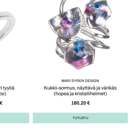
MARI SYREN DESIGN
 tyyliä
Kukkii-sormus, näyttävä ja värikäs
si)
(hopea ja kristallihelmet)
€
180,20
€
TUTUSTU