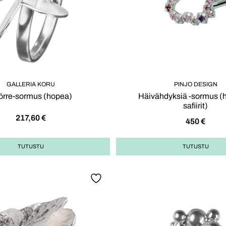
GALLERIA KORU
PINJO DESIGN
örre-sormus (hopea)
Häivähdyksiä -sormus (
safiirit)
217,60
€
450
€
TUTUSTU
TUTUSTU