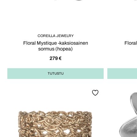
COREILLA JEWELRY
Floral Mystique -kaksiosainen
Flora
sormus (hopea)
279
€
TUTUSTU