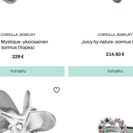
COREILLA JEWELRY
COREILLA JEWELRY
l Mystique -yksiosainen
Juicy by nature -sormus
sormus (hopea)
214,60
€
229
€
TUTUSTU
TUTUSTU