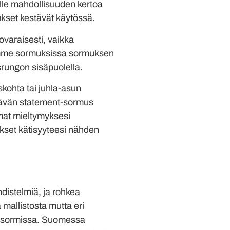
le mahdollisuuden kertoa
kset kestävät käytössä.
novaraisesti, vaikka
ikoimme sormuksissa sormuksen
srungon sisäpuolella.
kohta tai juhla-asun
ttävän statement-sormus
mat mieltymyksesi
kset kätisyyteesi nähden
istelmiä, ja rohkea
allistosta mutta eri
sä sormissa. Suomessa