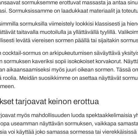
ansaavat sormuksemme erottuvat massasta ja antaa sinul
si. Sormuksissamme on laadukkaat materiaalit ja toteutu
isimmilla sormuksilla viimeistely lookkisi klassisesti ja hie
ävät taitavalla muotoilulla ja yllättävällä tyylillä. Val
isesti levätä viereisen sormen päällä tai sijaitakin sormu
 cocktail-sormus on arkipukeutumisen säväyttävä yksityis
n sormuksen kaveriksi sopii isokokoiset korvakorut. Näy
man aikaansaamiseksi myös juuri oikean sormen. Tässä o
ä roolia. Meidän suosikkimme on asettaa näyttävät sormu
rmeen.
et tarjoavat keinon erottua
oavat myös mahdollisuuden luoda spektaakkelimaisia yhd
 jopa useamman näyttävän sormuksen, vaikkapa samasta m
ksia voi käyttää joko samassa sormessa tai vierekkäisis