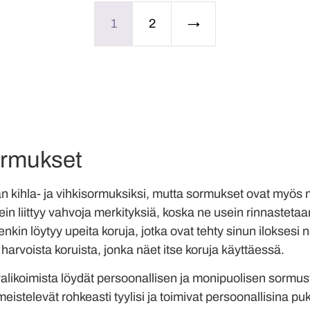
1
2
→
ormukset
n kihla- ja vihkisormuksiksi, mutta sormukset ovat myös
in liittyy vahvoja merkityksiä, koska ne usein rinnastetaa
in löytyy upeita koruja, jotka ovat tehty sinun iloksesi n
 harvoista koruista, jonka näet itse koruja käyttäessä.
koimista löydät persoonallisen ja monipuolisen sormust
eistelevät rohkeasti tyylisi ja toimivat persoonallisina p