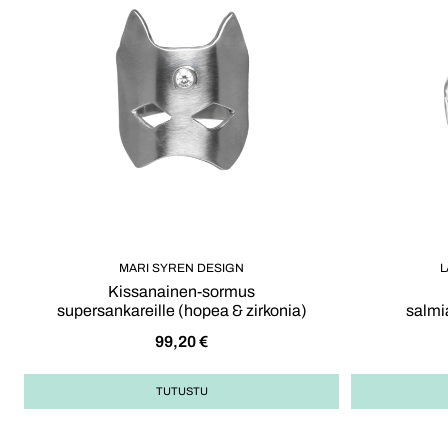
MARI SYREN DESIGN
L
Kissanainen-sormus
supersankareille (hopea & zirkonia)
salmi
99,20
€
TUTUSTU