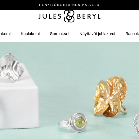
HENKILÖ­KOHTAINEN PALVELU
akorut
Kaulakorut
Sormukset
Näyttävät juhlakorut
Rannek