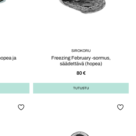
SIROKORU
hopea ja
Freezing February -sormus,
säädettävä (hopea)
80
€
TUTUSTU