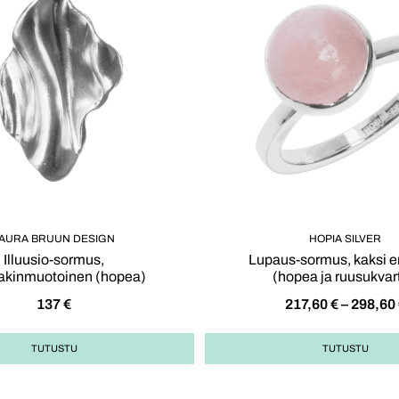
AURA BRUUN DESIGN
HOPIA SILVER
Illuusio-sormus,
Lupaus-sormus, kaksi eri
akinmuotoinen (hopea)
(hopea ja ruusukvart
137
€
217,60
€
–
298,60
TUTUSTU
TUTUSTU