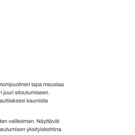
 monipuolinen tapa maustaa
n juuri sitoutumiseen.
auttiaksesi kauniista
en valikoiman. Näyttävät
ukeutumisen yksityiskohtina.