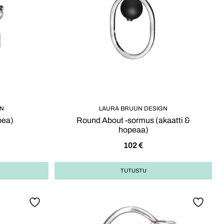
GN
LAURA BRUUN DESIGN
pea)
Round About -sormus (akaatti &
hopeaa)
102
€
TUTUSTU