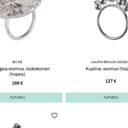
BU.KÉ
LAURA BRUUN DESI
gea-sormus, isokokoinen
Kupliva -sormus (ho
(hopea)
127
€
166
€
TUTUSTU
TUTUSTU