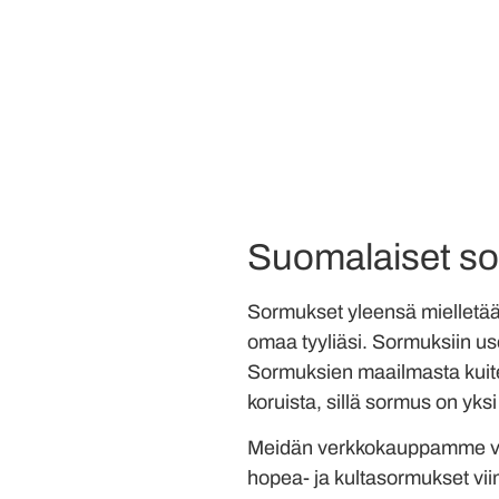
Suomalaiset s
Sormukset yleensä mielletää
omaa tyyliäsi. Sormuksiin use
Sormuksien maailmasta kuitenk
koruista, sillä sormus on yksi
Meidän verkkokauppamme vali
hopea- ja kultasormukset viim