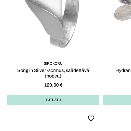
SIROKORU
Song in Silver -sormus, säädettävä
Hydran
(hopea)
129,60
€
TUTUSTU