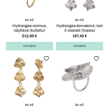
BU.KÉ
BU.KÉ
Hydrangea-sormus,
Hydrangea-korvakorut, isot
näyttävä (kullattu)
3-osaiset (hopea)
212,60
€
197,40
€
TUTUSTU
TUTUSTU
BU.KÉ
BU.KÉ