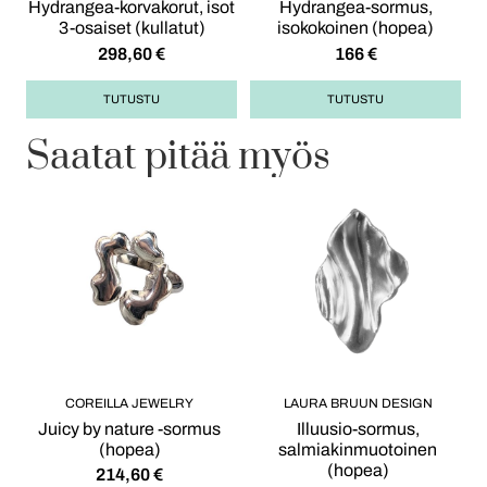
Hydrangea-korvakorut, isot
Hydrangea-sormus,
3-osaiset (kullatut)
isokokoinen (hopea)
298,60
€
166
€
TUTUSTU
TUTUSTU
Saatat pitää myös
COREILLA JEWELRY
LAURA BRUUN DESIGN
Juicy by nature -sormus
Illuusio-sormus,
(hopea)
salmiakinmuotoinen
(hopea)
214,60
€