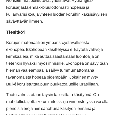
Rohkeimmat pukeutuvat yhdistävät Hydrangea-
korusarjasta ennakkoluulottomasti hopeisia ja
kullanvärisi koruja yhteen luoden koruihin kaksisävyisen
säväyttävän ilmeen.
Tiesitkö?
Korujen materiaali on ympäristöystävällisestä
ekohopea. Ekohopean käsittelyssä ei käytetä vahvoja
kemikaaleja, mikä auttaa säästämään luontoa ja on
tietenkin hyväksi myös ihmisille. Ekohopea on sävyltään
hieman vaaleampaa ja säilyy tummumattomana
tavanomaista hopeaa pidempään. Jokainen myyty
Bu.ké koru istuttaa puun puukatoalueille Brasiliaan.
Tuote valmistetaan täysin tai osittain käsityönä. On
mahdollista, että korun mitoissa ja viimeistelyssä voi olla
pienoisia eroja niin sanottuna käsityön leimana ja