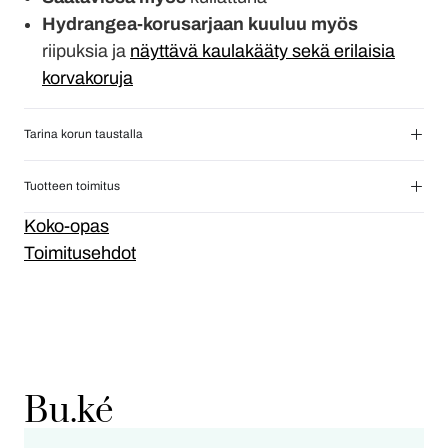
Hydrangea-korusarjaan kuuluu myös
riipuksia ja
näyttävä kaulakääty sekä erilaisia
korvakoruja
Tarina korun taustalla
Tuotteen toimitus
Koko-opas
Toimitusehdot
Bu.ké