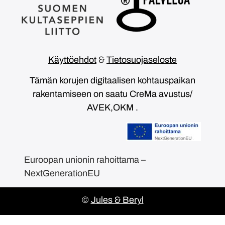
Käyttöehdot
&
Tietosuojaseloste
Tämän korujen digitaalisen kohtauspaikan
rakentamiseen on saatu CreMa avustus/
AVEK,OKM .
Euroopan unionin rahoittama –
NextGenerationEU
©
Jules & Beryl