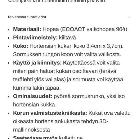
kädenjälkenä ilmoitettuihin tietoihin ja kuviin.
Tarkemmat tuotetiedot
Materiaali:
Hopea (ECOACT valkohopea 964)
Pintaviimeistely:
kiiltävä
Koko:
Hortensian kukan koko 3,4cm x 3,7cm.
Sormuksen rungon koon voit valita valikosta.
Käyttö ja kiinnitys: K
äytettäessä voit valita
miten päin haluat kukan osoittavan (terävä
terälehti ylös vai alas) ja sormusta voi käyttää
kummallakin tapaa.
Ominaisuudet:
pyöreä sormusrunko, yksi iso
hortensian kukka
Korun valmistustekniikasta:
Kukat ova valettu
oikeasta hortensiankukasta tehdyn 3D-
mallinnoksesta
Saatavissa myös
kullattuna