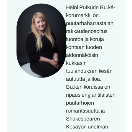
Heini Putkurin Bu.ké-
korumerkki on
puutarhaharrastajan
rakkaudenosoitus
luontoa ja koruja
kohtaan tuoden
aidonnäköisin
kukkasin
tuulahduksen kesän
autuutta ja iloa.
Bu.kén koruissa on
ripaus englantilaisten
puutarhojen
romanttisuutta ja
Shakespearen
Kesäyön unelman