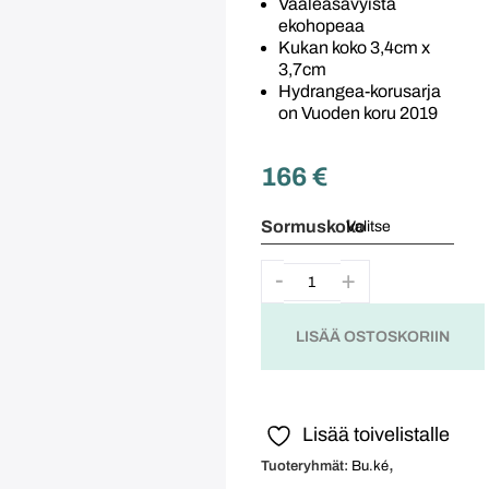
Vaaleasävyistä
ekohopeaa
Kukan koko 3,4cm x
3,7cm
Hydrangea-korusarja
on Vuoden koru 2019
166
€
Sormuskoko
LISÄÄ OSTOSKORIIN
Lisää toivelistalle
,
Tuoteryhmät:
Bu.ké