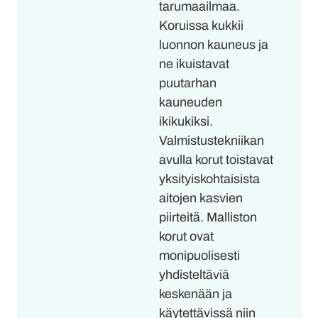
tarumaailmaa.
Koruissa kukkii
luonnon kauneus ja
ne ikuistavat
puutarhan
kauneuden
ikikukiksi.
Valmistustekniikan
avulla korut toistavat
yksityiskohtaisista
aitojen kasvien
piirteitä. Malliston
korut ovat
monipuolisesti
yhdisteltäviä
keskenään ja
käytettävissä niin