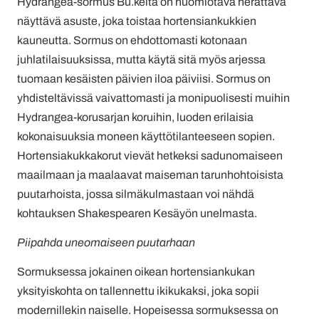
Hydrangea-sormus Bu.kélta on huomiotava herättävä
näyttävä asuste, joka toistaa hortensiankukkien
kauneutta. Sormus on ehdottomasti kotonaan
juhlatilaisuuksissa, mutta käytä sitä myös arjessa
tuomaan kesäisten päivien iloa päiviisi. Sormus on
yhdisteltävissä vaivattomasti ja monipuolisesti muihin
Hydrangea-korusarjan koruihin, luoden erilaisia
kokonaisuuksia moneen käyttötilanteeseen sopien.
Hortensiakukkakorut vievät hetkeksi sadunomaiseen
maailmaan ja maalaavat maiseman tarunhohtoisista
puutarhoista, jossa silmäkulmastaan voi nähdä
kohtauksen Shakespearen Kesäyön unelmasta.
Piipahda uneomaiseen puutarhaan
Sormuksessa jokainen oikean hortensiankukan
yksityiskohta on tallennettu ikikukaksi, joka sopii
modernillekin naiselle. Hopeisessa sormuksessa on