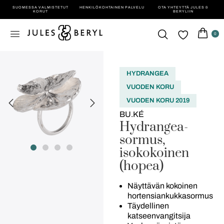
SUOMESSA VALMISTETUT
HENKILÖ­KOHTAINEN PALVELU
OTA YHTEYTTÄ JULES &
KORUT
BERYLIIN
0
HYDRANGEA
VUODEN KORU
VUODEN KORU 2019
BU.KÉ
Hydrangea-
sormus,
isokokoinen
(hopea)
Näyttävän kokoinen
hortensiankukkasormus
Täydellinen
katseenvangitsija