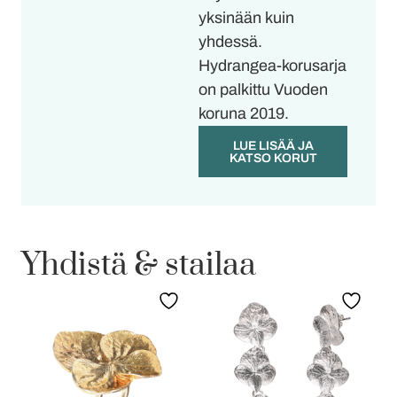
yksinään kuin
yhdessä.
Hydrangea-korusarja
on palkittu Vuoden
koruna 2019.
LUE LISÄÄ JA
KATSO KORUT
Yhdistä & stailaa