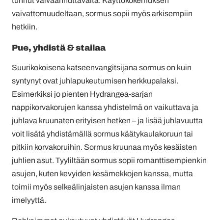
tunnut vaivaannuttavalta. Käyttökokemuksen
vaivattomuudeltaan, sormus sopii myös arkisempiin
hetkiin.
Pue, yhdistä & stailaa
Suurikokoisena katseenvangitsijana sormus on kuin
syntynyt ovat juhlapukeutumisen herkkupalaksi.
Esimerkiksi jo pienten Hydrangea-sarjan
nappikorvakorujen kanssa yhdistelmä on vaikuttava ja
juhlava kruunaten erityisen hetken – ja lisää juhlavuutta
voit lisätä yhdistämällä sormus käätykaulakoruun tai
pitkiin korvakoruihin. Sormus kruunaa myös kesäisten
juhlien asut. Tyyliltään sormus sopii romanttisempienkin
asujen, kuten kevyiden kesämekkojen kanssa, mutta
toimii myös selkeälinjaisten asujen kanssa ilman
imelyyttä.