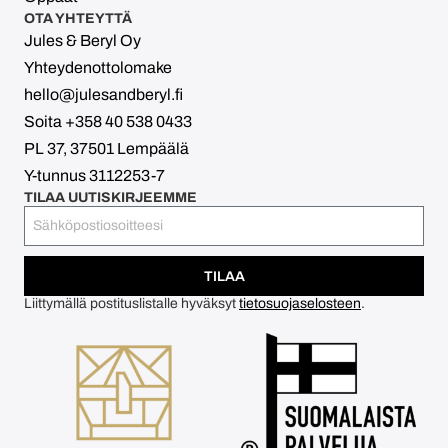
OTA YHTEYTTÄ
Jules & Beryl Oy
Yhteydenottolomake
hello@julesandberyl.fi
Soita +358 40 538 0433
PL 37, 37501 Lempäälä
Y-tunnus 3112253-7
TILAA UUTISKIRJEEMME
TILAA
Liittymällä postituslistalle hyväksyt
tietosuojaselosteen
.