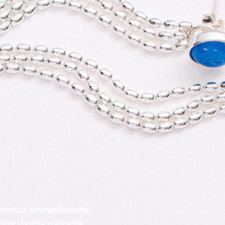
otoilun ammattilaiselta.
tteet yhdellä maksulla,