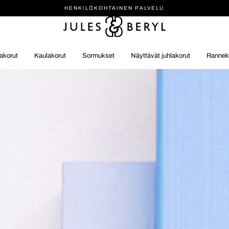
HENKILÖ­KOHTAINEN PALVELU
akorut
Kaulakorut
Sormukset
Näyttävät juhlakorut
Rannek