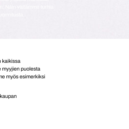
aan. Näin vältämme turhia
uormitusta.
n kaikissa
e myyjien puolesta
me myös esimerkiksi
i kaupan