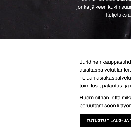
jonka jälkeen kukin suun
kuljetuksi
Juridinen kauppasuhde s
asiakaspalvelutilantei
heidän asiakaspalvelu
toimitus-, palautus- ja
Huomioithan, että mikäl
peruuttamiseen liittye
TUTUSTU TILAUS- JA