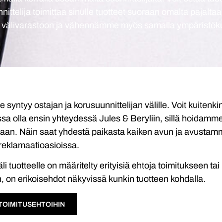
nittelija toimittaa sinulle tuotteet suoraan omalta pajalt
a välivarastoon ja vähennämme myös samalla ympäristök
yntyy ostajan ja korusuunnittelijan välille. Voit kuitenki
ssa olla ensin yhteydessä Jules & Beryliin, sillä hoidamm
aan. Näin saat yhdestä paikasta kaiken avun ja avustam
 reklamaatioasioissa.
i tuotteelle on määritelty erityisiä ehtoja toimitukseen ta
n, on erikoisehdot näkyvissä kunkin tuotteen kohdalla.
 TOIMITUSEHTOIHIN