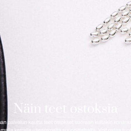
Näin teet ostoksia
an palvelun kautta teet ostokset suoraan kultakin korumu
malla kerralla useammalta suunnittelijalta. Voit ostaa tuo