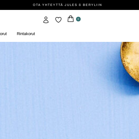
OTA YHTEYTTÄ JULES & BERYLIIN
0
orut
Rintakorut