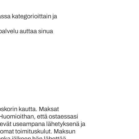
sa kategorioittain ja
palvelu auttaa sinua
oskorin kautta. Maksat
 Huomioithan, että ostaessasi
lähtevät useampana lähetyksenä ja
 omat toimituskulut. Maksun
jonka jälkeen hän lähettää