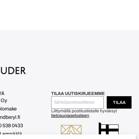
TÄ
TILAA UUTISKIRJEEMME
l Oy
TILAA
olomake
Liittymällä postituslistalle hyväksyt
tietosuojaselosteen
.
dberyl.fi
0 538 0433
 Lempäälä