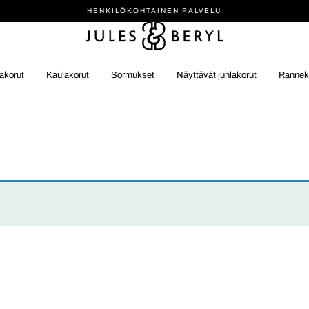
HENKILÖ­KOHTAINEN PALVELU
akorut
Kaulakorut
Sormukset
Näyttävät juhlakorut
Rannek