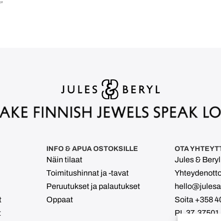
INFO & APUA OSTOKSILLE
OTA YHTEYT
Näin tilaat
Jules & Bery
Toimitushinnat ja -tavat
Yhteydenott
Peruutukset ja palautukset
hello@julesan
t
Oppaat
Soita +358 4
t
PL 37, 37501