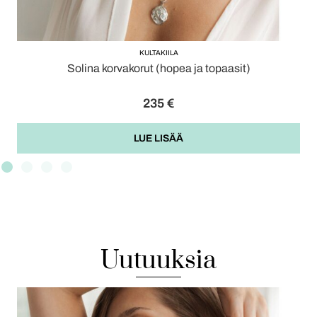
KULTAKIILA
Solina korvakorut (hopea ja topaasit)
235
€
LUE LISÄÄ
Uutuuksia