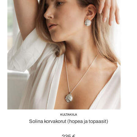
KULTAKIILA
Solina korvakorut (hopea ja topaasit)
235
€