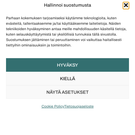
Hallinnoi suostumusta
Asioita, joihin
Parhaan kokemuksen tarjoamiseksi käytämme teknologioita, kuten
evästeitä, tallentaaksemme ja/tai käyttääksemme laitetietoja. Näiden
uskomme
tekniikoiden hyväksyminen antaa meille mahdollisuuden käsitellä tietoja,
kuten selauskäyttäytymistä tai yksilöllisiä tunnuksia tällä sivustolla.
Suostumuksen jättäminen tai peruuttaminen voi vaikuttaa haitallisesti
Koruillamme on kasvot ja tarina –korujen
tiettyihin ominaisuuksiin ja toimintoihin.
suunnittelijat ja tekijät ansaitsevat tulla nähdyksi ja
kuulluksi.
HYVÄKSY
Jokaisen persoona on korujen arvoinen, joilla
KIELLÄ
erottautua ja ilmaista itseään.
Kotimaiset korut ovat vastuullinen ja kestävä
NÄYTÄ ASETUKSET
hankinta, jolla on myös yhteiskunnallinen merkitys.
Cookie Policy
Tietosuojaseloste
TUTUSTU LISÄÄ