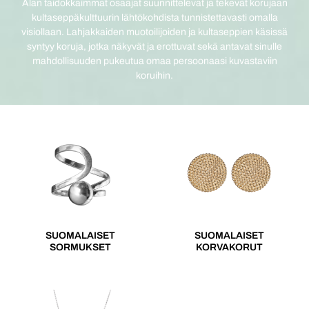
Alan taidokkaimmat osaajat suunnittelevat ja tekevät korujaan
kultaseppäkulttuurin lähtökohdista tunnistettavasti omalla
visiollaan. Lahjakkaiden muotoilijoiden ja kultaseppien käsissä
syntyy koruja, jotka näkyvät ja erottuvat sekä antavat sinulle
mahdollisuuden pukeutua omaa persoonaasi kuvastaviin
koruihin.
SUOMALAISET
SUOMALAISET
SORMUKSET
KORVAKORUT