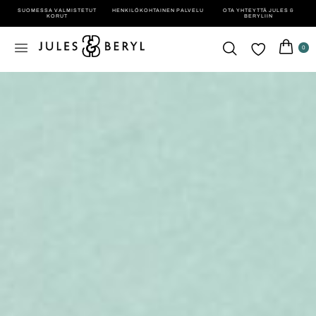
SUOMESSA VALMISTETUT
HENKILÖ­KOHTAINEN PALVELU
OTA YHTEYTTÄ JULES &
KORUT
BERYLIIN
0