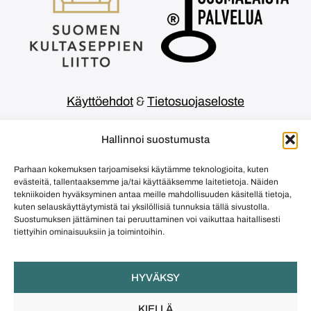
Käyttöehdot
&
Tietosuojaseloste
Tämän korujen digitaalisen kohtauspaikan
Hallinnoi suostumusta
rakentamiseen on saatu CreMa avustus/
AVEK,OKM .
Parhaan kokemuksen tarjoamiseksi käytämme teknologioita, kuten
evästeitä, tallentaaksemme ja/tai käyttääksemme laitetietoja. Näiden
tekniikoiden hyväksyminen antaa meille mahdollisuuden käsitellä tietoja,
kuten selauskäyttäytymistä tai yksilöllisiä tunnuksia tällä sivustolla.
Suostumuksen jättäminen tai peruuttaminen voi vaikuttaa haitallisesti
tiettyihin ominaisuuksiin ja toimintoihin.
Euroopan unionin rahoittama –
NextGenerationEU
HYVÄKSY
©
Jules & Beryl
KIELLÄ