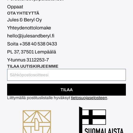
Oppaat
OTA YHTEYTTÄ
Jules & Beryl Oy
Yhteydenottolomake
hello@julesandberyl.fi
Soita +358 40 538 0433
PL 37, 37501 Lempäälä
Y-tunnus 3112253-7
TILAA UUTISKIRJEEMME
TILAA
Liittymällä postituslistalle hyväksyt
tietosuojaselosteen
.