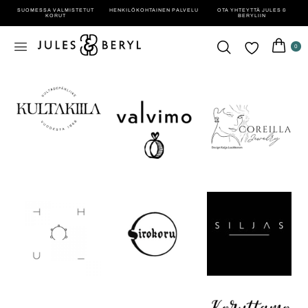
SUOMESSA VALMISTETUT
HENKILÖ­KOHTAINEN PALVELU
OTA YHTEYTTÄ JULES &
KORUT
BERYLIIN
0