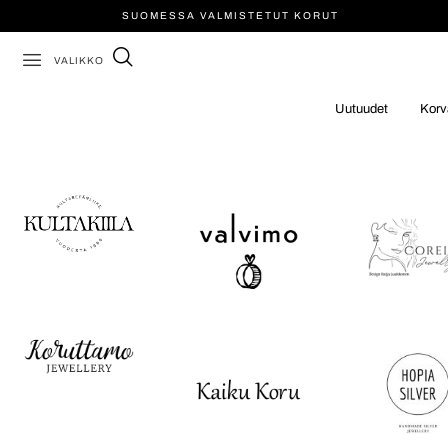
SUOMESSA VALMISTETUT KORUT
VALIKKO
Uutuudet
Korv