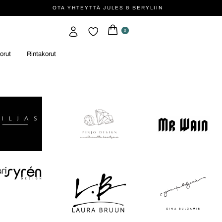
OTA YHTEYTTÄ JULES & BERYLIIN
0
orut
Rintakorut