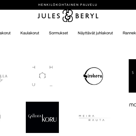
HENKILÖ­KOHTAINEN PALVELU
akorut
Kaulakorut
Sormukset
Näyttävät juhlakorut
Rannek