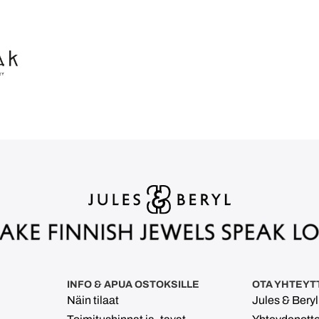
INFO & APUA OSTOKSILLE
OTA YHTEYT
Näin tilaat
Jules & Bery