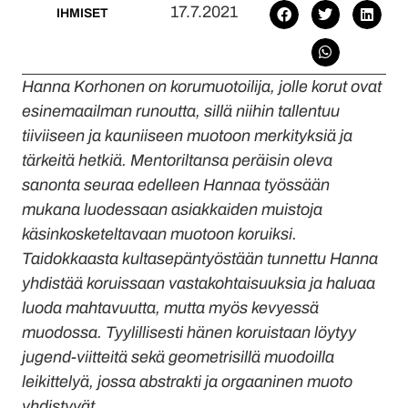
17.7.2021
IHMISET
Hanna Korhonen on korumuotoilija, jolle korut ovat
esinemaailman runoutta, sillä niihin tallentuu
tiiviiseen ja kauniiseen muotoon merkityksiä ja
tärkeitä hetkiä. Mentoriltansa peräisin oleva
sanonta seuraa edelleen Hannaa työssään
mukana luodessaan asiakkaiden muistoja
käsinkosketeltavaan muotoon koruiksi.
Taidokkaasta kultasepäntyöstään tunnettu Hanna
yhdistää koruissaan vastakohtaisuuksia ja haluaa
luoda mahtavuutta, mutta myös kevyessä
muodossa. Tyylillisesti hänen koruistaan löytyy
jugend-viitteitä sekä geometrisillä muodoilla
leikittelyä, jossa abstrakti ja orgaaninen muoto
yhdistyvät.