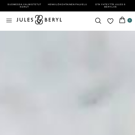
SUOMESSA VALMISTETUT
HENKILÖ­KOHTAINEN PALVELU
OTA YHTEYTTÄ JULES &
KORUT
BERYLIIN
0