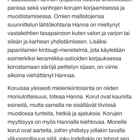
parissa sekä vanhojen korujen korjaamisessa ja
muodistamisessa. Omien mallistojensa
suunnittelun lähtökohtana Hanna on mieltynyt
vastakohtien tasapainoon kuten valon ja varjon tai
sileän ja karhean yhdistämiseen. Lisäksi
japanilainen kintsugi-menetelmä, jota käytetään
esimerkiksi keramiikka-astioiden korjauksessa
korostamaan säröjä peittelyn sijaan, on viime
aikoina viehättänyt Hannaa.
Koruissa yleisesti mielenkiintoisinta on niiden
moniulotteisuus, toteaa Hanna. Korut ovat kauniita
esineitä, mutta samalla ne sisältävät tiiviissä
muodossa tunteita, hetkiä ja ajatuksia. Korujen
myyttisyys on myös Hannalle kiehtovaa. Monelle
korut ovat aarteita, joihin yhdistyy jollakin tavalla
yliluonnollisuus siitä, joku todellakin on tehnyt sen