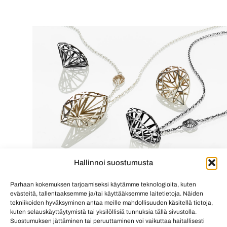
Hallinnoi suostumusta
Hanna Korhosen 4C-korusarja palkittiin Vuoden koru 2021 -
kilpailussa kolmannella sijalla.
Parhaan kokemuksen tarjoamiseksi käytämme teknologioita, kuten
evästeitä, tallentaaksemme ja/tai käyttääksemme laitetietoja. Näiden
Yhdeksi ikimuistoisimmista tekemistään koruistaan
tekniikoiden hyväksyminen antaa meille mahdollisuuden käsitellä tietoja,
kuten selauskäyttäytymistä tai yksilöllisiä tunnuksia tällä sivustolla.
Hanna mainitsee timanttisormuksen, johon
Suostumuksen jättäminen tai peruuttaminen voi vaikuttaa haitallisesti