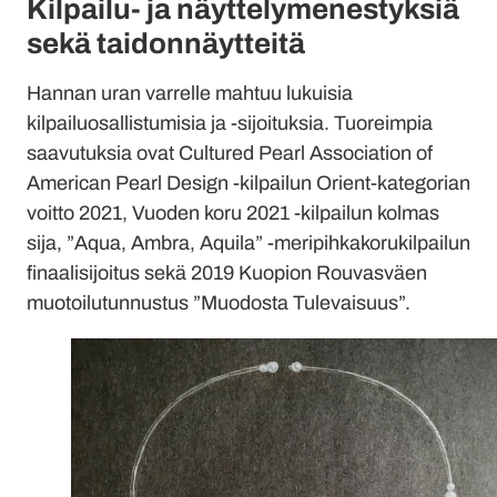
Kilpailu- ja näyttelymenestyksiä
sekä taidonnäytteitä
Hannan uran varrelle mahtuu lukuisia
kilpailuosallistumisia ja -sijoituksia. Tuoreimpia
saavutuksia ovat Cultured Pearl Association of
American Pearl Design -kilpailun Orient-kategorian
voitto 2021, Vuoden koru 2021 -kilpailun kolmas
sija, ”Aqua, Ambra, Aquila” -meripihkakorukilpailun
finaalisijoitus sekä 2019 Kuopion Rouvasväen
muotoilutunnustus ”Muodosta Tulevaisuus”.