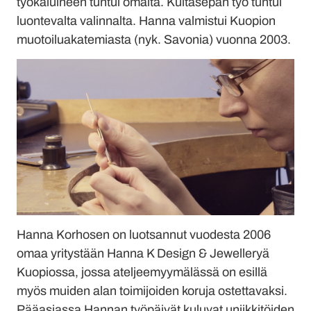
työkaluineen tuntui omalta. Kultasepän työ tuntui
luontevalta valinnalta. Hanna valmistui Kuopion
muotoiluakatemiasta (nyk. Savonia) vuonna 2003.
Hanna Korhosen on luotsannut vuodesta 2006
omaa yritystään Hanna K Design & Jewelleryä
Kuopiossa, jossa ateljeemyymälässä on esillä
myös muiden alan toimijoiden koruja ostettavaksi.
Pääasiassa Hannan työpäivät kuluvat uniikkitöiden