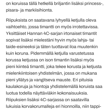
on koruissa tällä hetkellä briljantin lisäksi princess-,
pisara- ja markiisihionta.
Riipuksista on saatavana lyhyellä ketjulla oleva
vaihtoehto, jossa timantti on myös irrotettavissa.
Yksittäiset Hannan 4C-sarjan irtonaiset timantit
sopivat lisäksi mielestäni hyvin myös lahja- tai
taide-esineeksi ja täten tuottavat iloa muutenkin
kuin koruna. Pidemmällä ketjulla varustetussa
korussa ketjussa on ison timantin lisäksi myös
pieni kiinteä timantti, joka tekee korusta ja ketjusta
mielenkiintoisen yhdistelmän, jossa on mukana
pieni yllätys ja vangitseva mauste. Eri pituisia
kaulakoruja ja hiontoja yhdistelemällä koruista saa
luotua todella näyttäviäkin kokonaisuuksia.
Riipuksien lisäksi 4C-sarjassa on saatavilla
lukuisia korvakorumalleja eri hionnoilla, niin tappi-