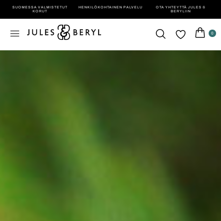
SUOMESSA VALMISTETUT
HENKILÖ­KOHTAINEN PALVELU
OTA YHTEYTTÄ JULES &
KORUT
BERYLIIN
0