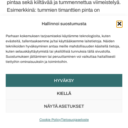
pintaa sekä kiiltävää ja tummennettua viimeistelyä.
Esimerkkinä: tummien timanttien pinta on
kiillotettu, mutta jätetty sisäpuolelta karheaksi ja
Hallinnoi suostumusta
patinoitu. Mielestäni ratkaisu myös lisää
kolmiulotteisuutta valoin ja varjoin. Kuvien
Parhaan kokemuksen tarjoamiseksi käytämme teknologioita, kuten
kirkkaammissa ja vaaleammissa koruissa on
evästeitä, tallentaaksemme ja/tai käyttääksemme laitetietoja. Näiden
tekniikoiden hyväksyminen antaa meille mahdollisuuden käsitellä tietoja,
käytetty lisäksi kultausta. Sekä tummat että
kuten selauskäyttäytymistä tai yksilöllisiä tunnuksia tällä sivustolla.
vaaleat vaihtoehdot ovat houkuttelevia ja eivätkä
Suostumuksen jättäminen tai peruuttaminen voi vaikuttaa haitallisesti
tiettyihin ominaisuuksiin ja toimintoihin.
tee valintaa suosikista helpoksi.
”Hopean patinointi, kultaus sekä happovalkaisu
HYVÄKSY
antavat timantille uuden värin, mutta läpinäkyvyys
ja timantin puhtaus säilyvät. Rautalankaääriviivat
KIELLÄ
mahdollistavat myös upean kontrastin, kun
timantin lankojen ulkopinta on kiillotettu, mutta
NÄYTÄ ASETUKSET
sisäpinta on rosoinen.”, kuvailee Hanna korujen
Cookie Policy
Tietosuojaseloste
viimeistelyä.