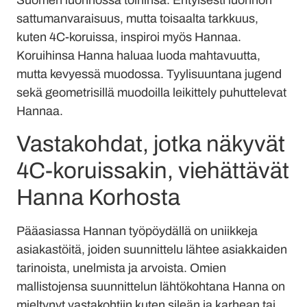
Suomen luonnossa töihinsä. Erityisesti luonnon
sattumanvaraisuus, mutta toisaalta tarkkuus,
kuten 4C-koruissa, inspiroi myös Hannaa.
Koruihinsa Hanna haluaa luoda mahtavuutta,
mutta kevyessä muodossa. Tyylisuuntana jugend
sekä geometrisillä muodoilla leikittely puhuttelevat
Hannaa.
Vastakohdat, jotka näkyvät
4C-koruissakin, viehättävät
Hanna Korhosta
Pääasiassa Hannan työpöydällä on uniikkeja
asiakastöitä, joiden suunnittelu lähtee asiakkaiden
tarinoista, unelmista ja arvoista. Omien
mallistojensa suunnittelun lähtökohtana Hanna on
mieltynyt vastakohtiin kuten sileän ja karhean tai