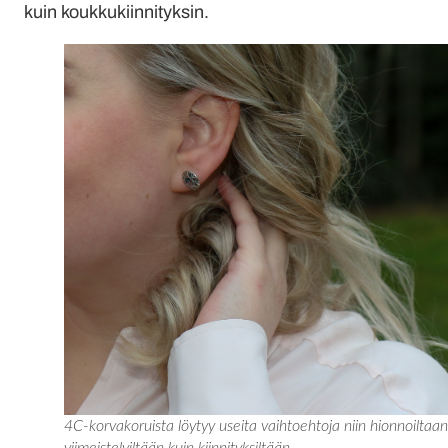
kuin koukkukiinnityksin.
4C-korvakoruista löytyy useita vaihtoehtoja niin hionnoiltaan
viimeistelyiltään kuin kiinnityksiltään.