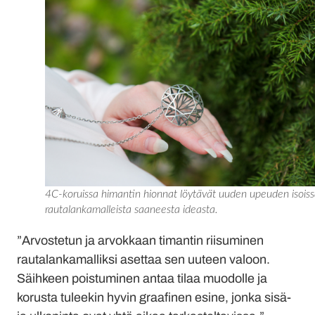
4C-koruissa himantin hionnat löytävät uuden upeuden isois
rautalankamalleista saaneesta ideasta.
”Arvostetun ja arvokkaan timantin riisuminen
rautalankamalliksi asettaa sen uuteen valoon.
Säihkeen poistuminen antaa tilaa muodolle ja
korusta tuleekin hyvin graafinen esine, jonka sisä-