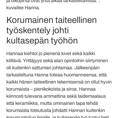
ja ulkopinta ovat yhtä aikaa tarkasteltavissa.”,
kuvailee Hanna.
Korumainen taiteellinen
työskentely johti
kultasepän työhön
Hannaa kiehtoi jo pienenä kivet sekä kaikki
kiiltävä. Yrittäjyys sekä alan opintoihin siirtyminen
oli kuitenkin sattuman johtamaa. Jälkeenpäin
tarkasteltuna Hanna toteaa huomanneensa, että
kaikki hänen taiteellinen tekemisensä on ollut hyvin
korumaista – pienikokoista ja siroa. Hannaa
kiinnosti tulevana ammattina sekä taidemaalaus
että keramiikka, mutta ominainen tapa tehdä
korumaista toteutusta johdatti Hannan kuitenkin
korumuotoilun linjalle, ja kultasepän työ tuntui heti