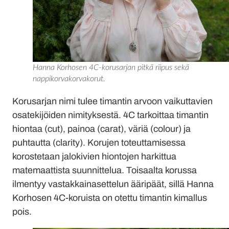
Hanna Korhosen 4C-korusarjan pitkä riipus sekä
nappikorvakorvakorut.
Korusarjan nimi tulee timantin arvoon vaikuttavien
osatekijöiden nimityksestä. 4C tarkoittaa timantin
hiontaa (cut), painoa (carat), väriä (colour) ja
puhtautta (clarity). Korujen toteuttamisessa
korostetaan jalokivien hiontojen harkittua
matemaattista suunnittelua. Toisaalta korussa
ilmentyy vastakkainasettelun ääripäät, sillä Hanna
Korhosen 4C-koruista on otettu timantin kimallus
pois.