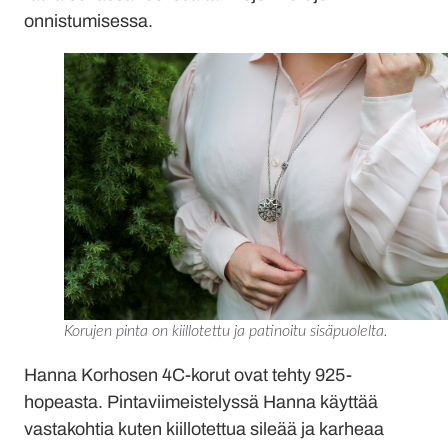
onnistumisessa.
Korujen pinta on kiillotettu ja patinoitu sisäpuolelta.
Hanna Korhosen 4C-korut ovat tehty 925-
hopeasta. Pintaviimeistelyssä Hanna käyttää
vastakohtia kuten kiillotettua sileää ja karheaa