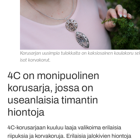
Korusarjan uusimpia tulokkaita on kaksiosainen kaulakoru se
isot korvakorut.
4C on monipuolinen
korusarja, jossa on
useanlaisia timantin
hiontoja
4C-korusarjaan kuuluu laaja valikoima erilaisia
riipuksia ja korvakoruja. Erilaisia jalokivien hiontoja