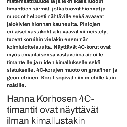
matemaattisuudella ja tekniikalla luodut
timanttien särmät, jotka tuovat hionnat ja
muodot helposti nähtäville sekä avaavat
jalokivien hionnan kauneutta. Pintojen
erilaiset vastakohtia kuvaavat viimeistelyt
tuovat koruihin vieläkin enemmän
kolmiulotteisuutta. Näyttävät 4C-korut ovat
myös omanlaisensa vastavoima aidoille
timanteille ja niiden kimallukselle sekä
statukselle. 4C-korujen muoto on graafinen ja
geometrinen. Korut sopivat niin miehille kuin
naisille.
Hanna Korhosen 4C-
timantit ovat näyttävät
ilman kimallustakin