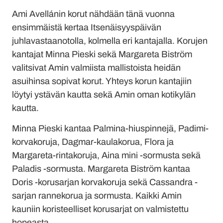
Ami Avellánin korut nähdään tänä vuonna
ensimmäistä kertaa Itsenäisyyspäivän
juhlavastaanotolla, kolmella eri kantajalla. Korujen
kantajat Minna Pieski sekä Margareta Biström
valitsivat Amin valmiista mallistoista heidän
asuihinsa sopivat korut. Yhteys korun kantajiin
löytyi ystävän kautta sekä Amin oman kotikylän
kautta.
Minna Pieski kantaa Palmina-hiuspinnejä, Padimi-
korvakoruja, Dagmar-kaulakorua, Flora ja
Margareta-rintakoruja, Aina mini -sormusta sekä
Paladis -sormusta. Margareta Biström kantaa
Doris -korusarjan korvakoruja sekä Cassandra -
sarjan rannekorua ja sormusta. Kaikki Amin
kauniin koristeelliset korusarjat on valmistettu
hopeasta.