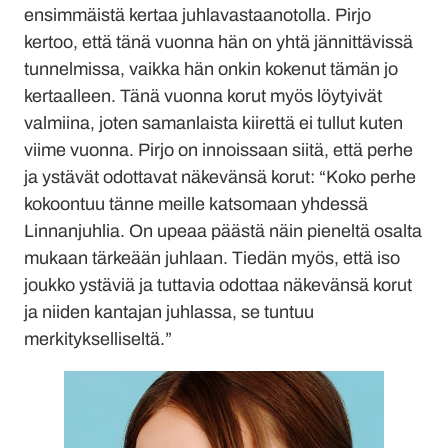
ensimmäistä kertaa juhlavastaanotolla. Pirjo
kertoo, että tänä vuonna hän on yhtä jännittävissä
tunnelmissa, vaikka hän onkin kokenut tämän jo
kertaalleen. Tänä vuonna korut myös löytyivät
valmiina, joten samanlaista kiirettä ei tullut kuten
viime vuonna. Pirjo on innoissaan siitä, että perhe
ja ystävät odottavat näkevänsä korut: “Koko perhe
kokoontuu tänne meille katsomaan yhdessä
Linnanjuhlia. On upeaa päästä näin pieneltä osalta
mukaan tärkeään juhlaan. Tiedän myös, että iso
joukko ystäviä ja tuttavia odottaa näkevänsä korut
ja niiden kantajan juhlassa, se tuntuu
merkitykselliseltä.”