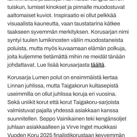
tuiskun, lumiset kinokset ja pinnalle muodostuvat
aaltomaiset kuviot. Inspiraatio ei ollut pelkkää
visuaalista kauneutta, vaan taustatarina kätkee
taakseen syvemmän merkityksen. Korusarjan nimi
syntyi tuulen lumikinosten väliin muodostaneista
poluista, mutta myös kuvaamaan elämän polkuja,
joita kuljemme tietämättä mihin ne meidät tänään
johdattavat. Lue lisää korusarjasta
täältä
.
Korusarja Lumen polut on ensimmäistä kertaa
Linnan juhlissa, mutta Taigakorun kultasepistä
useimmilla on ollut juhlissa koruja eri vuosina.
Sekä uniikit korut että korut Taigakoru-sarjoista
valmistuvat pajalla yhdessä asiakkaan kanssa
suunnitellen. Seppo Vainikainen teki kengänsoljet
juhlaan asiakkaalleen ja Virve Inget muokkasi
Vuoden Koru 2025 finalistikorustaan kevyemmän