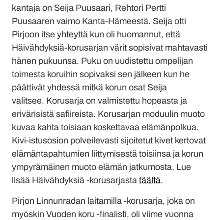
kantaja on Seija Puusaari, Rehtori Pertti
Puusaaren vaimo Kanta-Hämeestä. Seija otti
Pirjoon itse yhteyttä kun oli huomannut, että
Häivähdyksiä-korusarjan värit sopisivat mahtavasti
hänen pukuunsa. Puku on uudistettu ompelijan
toimesta koruihin sopivaksi sen jälkeen kun he
päättivät yhdessä mitkä korun osat Seija
valitsee. Korusarja on valmistettu hopeasta ja
erivärisistä safiireista. Korusarjan moduulin muoto
kuvaa kahta toisiaan koskettavaa elämänpolkua.
Kivi-istusosion polveilevasti sijoitetut kivet kertovat
elämäntapahtumien liittymisestä toisiinsa ja korun
ympyrämäinen muoto elämän jatkumosta. Lue
lisää Häivähdyksiä -korusarjasta
täältä
.
Pirjon Linnunradan laitamilla -korusarja, joka on
myöskin Vuoden koru -finalisti, oli viime vuonna