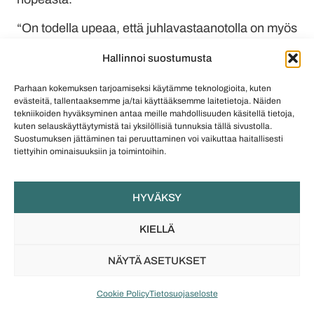
“On todella upeaa, että juhlavastaanotolla on myös
suomalaisten suunnittelijoiden koruja, Suomessa
Hallinnoi suostumusta
valmistetaan paljon hienoja koruja.
Henkilökohtaisesti toivoisin, että kutsut tulisivat
Parhaan kokemuksen tarjoamiseksi käytämme teknologioita, kuten
evästeitä, tallentaaksemme ja/tai käyttääksemme laitetietoja. Näiden
vieraille aiemmin, jolloin myös koruista voisi
tekniikoiden hyväksyminen antaa meille mahdollisuuden käsitellä tietoja,
suunnitella ja tehdä hurjempia!” kommentoi Ami.
kuten selauskäyttäytymistä tai yksilöllisiä tunnuksia tällä sivustolla.
Suostumuksen jättäminen tai peruuttaminen voi vaikuttaa haitallisesti
tiettyihin ominaisuuksiin ja toimintoihin.
HYVÄKSY
KIELLÄ
NÄYTÄ ASETUKSET
Cookie Policy
Tietosuojaseloste