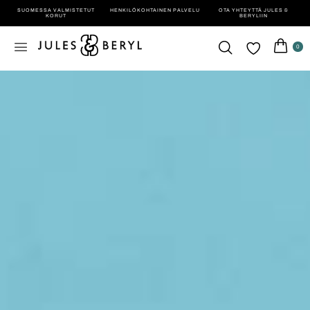
SUOMESSA VALMISTETUT
HENKILÖ­KOHTAINEN PALVELU
OTA YHTEYTTÄ JULES &
KORUT
BERYLIIN
0