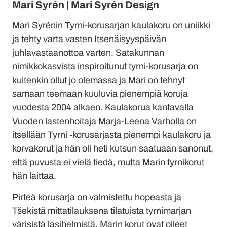
Mari Syrén | Mari Syrén Design
Mari Syrénin Tyrni-korusarjan kaulakoru on uniikki
ja tehty varta vasten Itsenäisyyspäivän
juhlavastaanottoa varten. Satakunnan
nimikkokasvista inspiroitunut tyrni-korusarja on
kuitenkin ollut jo olemassa ja Mari on tehnyt
samaan teemaan kuuluvia pienempiä koruja
vuodesta 2004 alkaen. Kaulakorua kantavalla
Vuoden lastenhoitaja Marja-Leena Varholla on
itsellään Tyrni -korusarjasta pienempi kaulakoru ja
korvakorut ja hän oli heti kutsun saatuaan sanonut,
että puvusta ei vielä tiedä, mutta Marin tyrnikorut
hän laittaa.
Pirteä korusarja on valmistettu hopeasta ja
Tšekistä mittatilauksena tilatuista tyrnimarjan
värisistä lasihelmistä. Marin korut ovat olleet