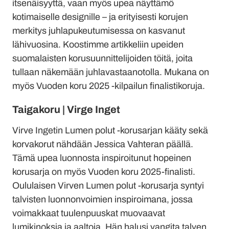
itsenäisyyttä, vaan myös upea näyttämö
kotimaiselle designille – ja erityisesti korujen
merkitys juhlapukeutumisessa on kasvanut
lähivuosina. Koostimme artikkeliin upeiden
suomalaisten korusuunnittelijoiden töitä, joita
tullaan näkemään juhlavastaanotolla. Mukana on
myös Vuoden koru 2025 -kilpailun finalistikoruja.
Taigakoru | Virge Inget
Virve Ingetin Lumen polut -korusarjan kääty sekä
korvakorut nähdään Jessica Vahteran päällä.
Tämä upea luonnosta inspiroitunut hopeinen
korusarja on myös Vuoden koru 2025-finalisti.
Oululaisen Virven Lumen polut -korusarja syntyi
talvisten luonnonvoimien inspiroimana, jossa
voimakkaat tuulenpuuskat muovaavat
lumikinoksia ja aaltoja. Hän halusi vangita talven