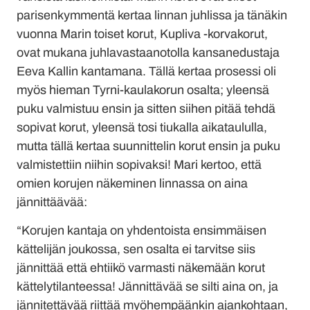
parisenkymmentä kertaa linnan juhlissa ja tänäkin
vuonna Marin toiset korut, Kupliva -korvakorut,
ovat mukana juhlavastaanotolla kansanedustaja
Eeva Kallin kantamana. Tällä kertaa prosessi oli
myös hieman Tyrni-kaulakorun osalta; yleensä
puku valmistuu ensin ja sitten siihen pitää tehdä
sopivat korut, yleensä tosi tiukalla aikataululla,
mutta tällä kertaa suunnittelin korut ensin ja puku
valmistettiin niihin sopivaksi! Mari kertoo, että
omien korujen näkeminen linnassa on aina
jännittäävää:
“Korujen kantaja on yhdentoista ensimmäisen
kättelijän joukossa, sen osalta ei tarvitse siis
jännittää että ehtiikö varmasti näkemään korut
kättelytilanteessa! Jännittävää se silti aina on, ja
jännitettävää riittää myöhempäänkin ajankohtaan,