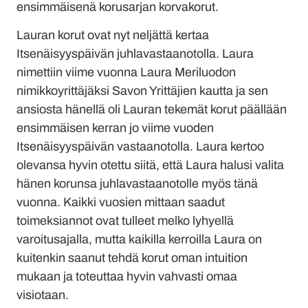
ensimmäisenä korusarjan korvakorut.
Lauran korut ovat nyt neljättä kertaa
Itsenäisyyspäivän juhlavastaanotolla. Laura
nimettiin viime vuonna Laura Meriluodon
nimikkoyrittäjäksi Savon Yrittäjien kautta ja sen
ansiosta hänellä oli Lauran tekemät korut päällään
ensimmäisen kerran jo viime vuoden
Itsenäisyyspäivän vastaanotolla. Laura kertoo
olevansa hyvin otettu siitä, että Laura halusi valita
hänen korunsa juhlavastaanotolle myös tänä
vuonna. Kaikki vuosien mittaan saadut
toimeksiannot ovat tulleet melko lyhyellä
varoitusajalla, mutta kaikilla kerroilla Laura on
kuitenkin saanut tehdä korut oman intuition
mukaan ja toteuttaa hyvin vahvasti omaa
visiotaan.