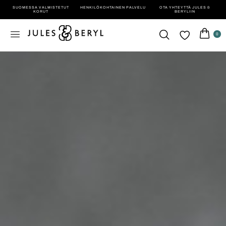
SUOMESSA VALMISTETUT
HENKILÖ­KOHTAINEN PALVELU
OTA YHTEYTTÄ JULES &
KORUT
BERYLIIN
0