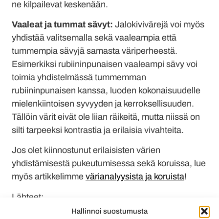
ne kilpailevat keskenään.
Vaaleat ja tummat sävyt:
Jalokivivärejä voi myös
yhdistää valitsemalla sekä vaaleampia että
tummempia sävyjä samasta väriperheestä.
Esimerkiksi rubiininpunaisen vaaleampi sävy voi
toimia yhdistelmässä tummemman
rubiininpunaisen kanssa, luoden kokonaisuudelle
mielenkiintoisen syvyyden ja kerroksellisuuden.
Tällöin värit eivät ole liian räikeitä, mutta niissä on
silti tarpeeksi kontrastia ja erilaisia vivahteita.
Jos olet kiinnostunut erilaisisten värien
yhdistämisestä pukeutumisessa sekä koruissa, lue
myös artikkelimme
värianalyysista ja koruista
!
Lähteet:
Hallinnoi suostumusta
www.vogue.com