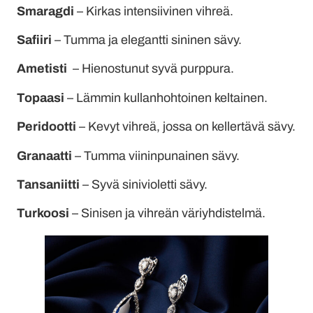
Smaragdi
– Kirkas intensiivinen vihreä.
Safiiri
– Tumma ja elegantti sininen sävy.
Ametisti
– Hienostunut syvä purppura.
Topaasi
– Lämmin kullanhohtoinen keltainen.
Peridootti
– Kevyt vihreä, jossa on kellertävä sävy.
Granaatti
– Tumma viininpunainen sävy.
Tansaniitti
– Syvä sinivioletti sävy.
Turkoosi
– Sinisen ja vihreän väriyhdistelmä.