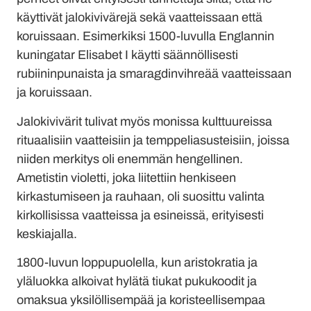
käyttivät jalokivivärejä sekä vaatteissaan että
koruissaan. Esimerkiksi 1500-luvulla Englannin
kuningatar Elisabet I käytti säännöllisesti
rubiininpunaista ja smaragdinvihreää vaatteissaan
ja koruissaan.
Jalokivivärit tulivat myös monissa kulttuureissa
rituaalisiin vaatteisiin ja temppeliasusteisiin, joissa
niiden merkitys oli enemmän hengellinen.
Ametistin violetti, joka liitettiin henkiseen
kirkastumiseen ja rauhaan, oli suosittu valinta
kirkollisissa vaatteissa ja esineissä, erityisesti
keskiajalla.
1800-luvun loppupuolella, kun aristokratia ja
yläluokka alkoivat hylätä tiukat pukukoodit ja
omaksua yksilöllisempää ja koristeellisempaa