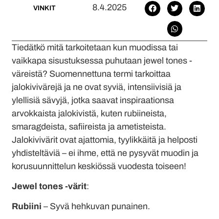
8.4.2025
VINKIT
Tiedätkö mitä tarkoitetaan kun muodissa tai
vaikkapa sisustuksessa puhutaan jewel tones -
väreistä? Suomennettuna termi tarkoittaa
jalokivivärejä ja ne ovat syviä, intensiivisiä ja
ylellisiä sävyjä, jotka saavat inspiraationsa
arvokkaista jalokivistä, kuten rubiineista,
smaragdeista, safiireista ja ametisteista.
Jalokivivärit ovat ajattomia, tyylikkäitä ja helposti
yhdisteltäviä – ei ihme, että ne pysyvät muodin ja
korusuunnittelun keskiössä vuodesta toiseen!
Jewel tones -värit
:
Rubiini
– Syvä hehkuvan punainen.