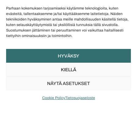
Parhaan kokemuksen tarjoamiseksi käytämme teknologioita, kuten
www.color-meanings.com
evästeitä, tallentaaksemme ja/tai käyttääksemme laitetietoja. Näiden
tekniikoiden hyväksyminen antaa meille mahdollisuuden käsitellä tietoja,
Aiheet:
jalokivivärit
,
jewel tones
kuten selauskäyttäytymistä tai yksilöllisiä tunnuksia tällä sivustolla.
Suostumuksen jättäminen tai peruuttaminen voi vaikuttaa haitallisesti
tiettyihin ominaisuuksiin ja toimintoihin.
Shoppaile:
Uutuudet
Exclusive-mallisto
HYVÄKSY
Vuoden koru -kilpailusta tutut
Lahjaksi
KIELLÄ
NÄYTÄ ASETUKSET
Cookie Policy
Tietosuojaseloste