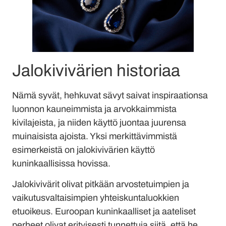
Jalokivivärien historiaa
Nämä syvät, hehkuvat sävyt saivat inspiraationsa
luonnon kauneimmista ja arvokkaimmista
kivilajeista, ja niiden käyttö juontaa juurensa
muinaisista ajoista. Yksi merkittävimmistä
esimerkeistä on jalokivivärien käyttö
kuninkaallisissa hovissa.
Jalokivivärit olivat pitkään arvostetuimpien ja
vaikutusvaltaisimpien yhteiskuntaluokkien
etuoikeus. Euroopan kuninkaalliset ja aateliset
perheet olivat erityisesti tunnettuja siitä, että he