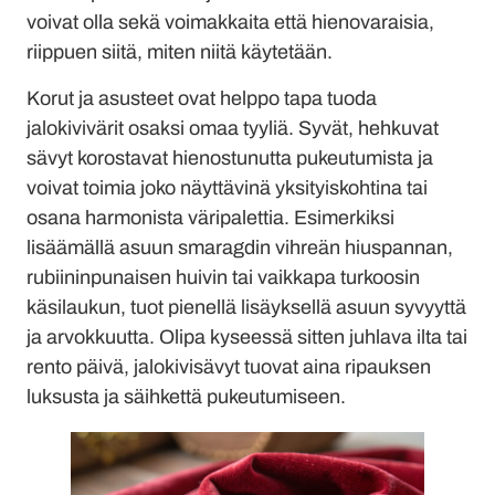
voivat olla sekä voimakkaita että hienovaraisia,
riippuen siitä, miten niitä käytetään.
Korut ja asusteet ovat helppo tapa tuoda
jalokivivärit osaksi omaa tyyliä. Syvät, hehkuvat
sävyt korostavat hienostunutta pukeutumista ja
voivat toimia joko näyttävinä yksityiskohtina tai
osana harmonista väripalettia. Esimerkiksi
lisäämällä asuun smaragdin vihreän hiuspannan,
rubiininpunaisen huivin tai vaikkapa turkoosin
käsilaukun, tuot pienellä lisäyksellä asuun syvyyttä
ja arvokkuutta. Olipa kyseessä sitten juhlava ilta tai
rento päivä, jalokivisävyt tuovat aina ripauksen
luksusta ja säihkettä pukeutumiseen.