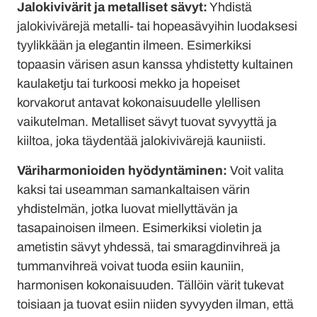
Jalokivivärit ja metalliset sävyt:
Yhdistä
jalokivivärejä metalli- tai hopeasävyihin luodaksesi
tyylikkään ja elegantin ilmeen. Esimerkiksi
topaasin värisen asun kanssa yhdistetty kultainen
kaulaketju tai turkoosi mekko ja hopeiset
korvakorut antavat kokonaisuudelle ylellisen
vaikutelman. Metalliset sävyt tuovat syvyyttä ja
kiiltoa, joka täydentää jalokivivärejä kauniisti.
Väriharmonioiden hyödyntäminen:
Voit valita
kaksi tai useamman samankaltaisen värin
yhdistelmän, jotka luovat miellyttävän ja
tasapainoisen ilmeen. Esimerkiksi violetin ja
ametistin sävyt yhdessä, tai smaragdinvihreä ja
tummanvihreä voivat tuoda esiin kauniin,
harmonisen kokonaisuuden. Tällöin värit tukevat
toisiaan ja tuovat esiin niiden syvyyden ilman, että