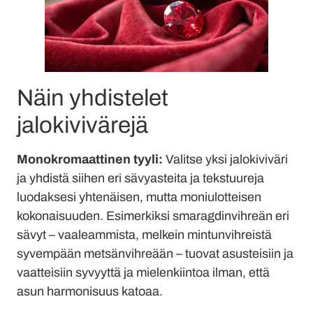
Näin yhdistelet
jalokivivärejä
Monokromaattinen tyyli:
Valitse yksi jalokiviväri
ja yhdistä siihen eri sävyasteita ja tekstuureja
luodaksesi yhtenäisen, mutta moniulotteisen
kokonaisuuden. Esimerkiksi smaragdinvihreän eri
sävyt – vaaleammista, melkein mintunvihreistä
syvempään metsänvihreään – tuovat asusteisiin ja
vaatteisiin syvyyttä ja mielenkiintoa ilman, että
asun harmonisuus katoaa.