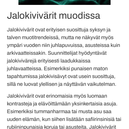
Jalokivivärit muodissa
Jalokivivärit ovat erityisen suosittuja syksyn ja
talven muotitrendeissä, mutta ne näkyvät myös
ympäri vuoden niin juhlapuvuissa, asusteissa kuin
arkivaatteissakin. Suunnittelijat hyödyntävät
jalokivivärejä erityisesti laadukkaissa
juhlavaatteissa. Esimerkiksi punaisen maton
tapahtumissa jalokivisävyt ovat usein suosittuja,
sillä ne luovat ylellisen ja näyttävän vaikutelman.
Jalokivivärit ovat erinomaisia myös luomaan
kontrasteja ja elävöittämään yksinkertaisia asuja.
Esimerkiksi tummanharmaa tai musta asu saa
uuden elämän, kun siihen lisätään safiirinsinisiä tai
rubiininpunaisia koruja tai asusteita. Jalokivivärit