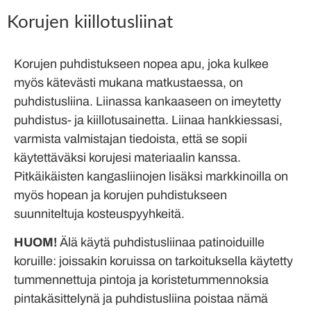
Korujen kiillotusliinat
Korujen puhdistukseen nopea apu, joka kulkee
myös kätevästi mukana matkustaessa, on
puhdistusliina. Liinassa kankaaseen on imeytetty
puhdistus- ja kiillotusainetta. Liinaa hankkiessasi,
varmista valmistajan tiedoista, että se sopii
käytettäväksi korujesi materiaalin kanssa.
Pitkäikäisten kangasliinojen lisäksi markkinoilla on
myös hopean ja korujen puhdistukseen
suunniteltuja kosteuspyyhkeitä.
HUOM!
Älä käytä puhdistusliinaa patinoiduille
koruille: joissakin koruissa on tarkoituksella käytetty
tummennettuja pintoja ja koristetummennoksia
pintakäsittelynä ja puhdistusliina poistaa nämä