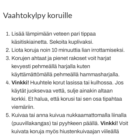
Vaahtokylpy koruille
Lisää lämpimään veteen pari tippaa
käsitiskiainetta. Sekoita kuplivaksi.
Liota koruja noin 10 minuuttia lian irrottamiseksi.
Korujen ahtaat ja pienet rakoset voit harjat
kevyesti pehmeällä harjalla kuten
käyttämättömällä pehmeällä hammasharjalla.
Vinkki!
Huuhtele korut lasissa tai kulhossa. Jos
käytät juoksevaa vettä, sulje ainakin altaan
korkki. Et halua, että korusi tai sen osa tipahtaa
viemäriin.
Kuivaa tai anna kuivua nukkaamattomalla liinalla
(puuvillakangas) tai pyyhkeen päällä.
Vinkki!
Voit
kuivata koruja myös hiustenkuivaajan viileällä