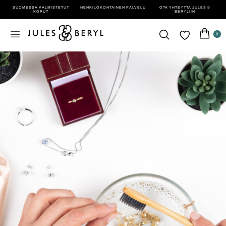
SUOMESSA VALMISTETUT
HENKILÖ­KOHTAINEN PALVELU
OTA YHTEYTTÄ JULES &
KORUT
BERYLIIN
0