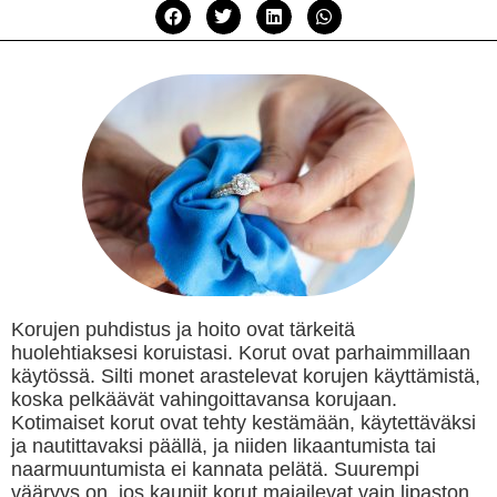
Korujen puhdistus ja hoito ovat tärkeitä
huolehtiaksesi koruistasi. Korut ovat parhaimmillaan
käytössä. Silti monet arastelevat korujen käyttämistä,
koska pelkäävät vahingoittavansa korujaan.
Kotimaiset korut ovat tehty kestämään, käytettäväksi
ja nautittavaksi päällä, ja niiden likaantumista tai
naarmuuntumista ei kannata pelätä. Suurempi
vääryys on, jos kauniit korut majailevat vain lipaston