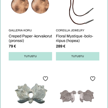
GALLERIA KORU
COREILLA JEWELRY
Creped Paper -korvakorut
Floral Mystique -bolo-
(pronssi)
riipus (hopea)
79
€
289
€
TUTUSTU
TUTUSTU