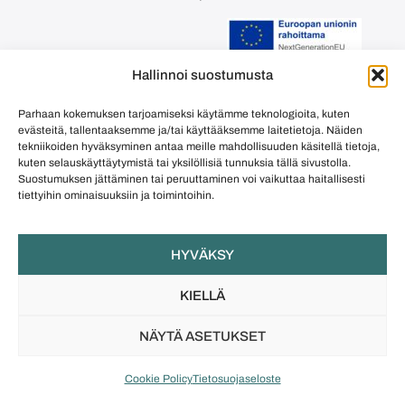
Hallinnoi suostumusta
Euroopan unionin rahoittama –
NextGenerationEU
Parhaan kokemuksen tarjoamiseksi käytämme teknologioita, kuten
evästeitä, tallentaaksemme ja/tai käyttääksemme laitetietoja. Näiden
tekniikoiden hyväksyminen antaa meille mahdollisuuden käsitellä tietoja,
©
Jules & Beryl
kuten selauskäyttäytymistä tai yksilöllisiä tunnuksia tällä sivustolla.
Suostumuksen jättäminen tai peruuttaminen voi vaikuttaa haitallisesti
tiettyihin ominaisuuksiin ja toimintoihin.
HYVÄKSY
KIELLÄ
NÄYTÄ ASETUKSET
Cookie Policy
Tietosuojaseloste