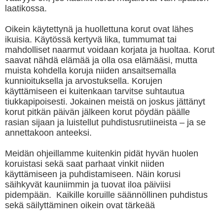
laatikossa.
Oikein käytettynä ja huollettuna korut ovat lähes
ikuisia. Käytössä kertyvä lika, tummumat tai
mahdolliset naarmut voidaan korjata ja huoltaa. Korut
saavat nähdä elämää ja olla osa elämääsi, mutta
muista kohdella koruja niiden ansaitsemalla
kunnioituksella ja arvostuksella. Korujen
käyttämiseen ei kuitenkaan tarvitse suhtautua
tiukkapipoisesti. Jokainen meistä on joskus jättänyt
korut pitkän päivän jälkeen korut pöydän päälle
rasian sijaan ja luistellut puhdistusrutiineista – ja se
annettakoon anteeksi.
Meidän ohjeillamme kuitenkin pidät hyvän huolen
koruistasi sekä saat parhaat vinkit niiden
käyttämiseen ja puhdistamiseen. Näin korusi
säihkyvät kauniimmin ja tuovat iloa päiviisi
pidempään. Kaikille koruille säännöllinen puhdistus
sekä säilyttäminen oikein ovat tärkeää