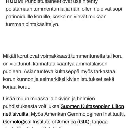
HUOM!
Puhdistusaineet ovat usein tehty
poistamaan tummentumia ja näin ollen ne eivät sopi
patinoiduille koruille, koska ne vievät mukaan
tumman pintakäsittelyn.
Mikäli korut ovat voimakkaasti tummentuneita tai koru
on vioittunut, kannattaa kääntyä ammattilaisen
puoleen. Asiantunteva kultaseppä myös tarkastaa
korun kunnon ja esimerkiksi kivien istutukset sekä
korjaa korut.
Lisää muun muassa jalokivien ja helmien
puhdistuksesta voit lukea
Suomen Kultaseppien Liiton
nettisivuilta
. Myös Amerikan Gemmologinen Instituutti,
Gemological Institute of America (GIA)
, tarjoaa