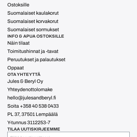
Ostoksille
Suomalaiset kaulakorut
Suomalaiset korvakorut
Suomalaiset sormukset
INFO & APUA OSTOKSILLE
Näin tilaat
Toimitushinnat ja -tavat
Peruutukset ja palautukset
Oppaat
OTA YHTEYTTÄ
Jules & Beryl Oy
Yhteydenottolomake
hello@julesandberyl.fi
Soita +358 40 538 0433
PL 37, 37501 Lempäälä
Y-tunnus 3112253-7
TILAA UUTISKIRJEEMME