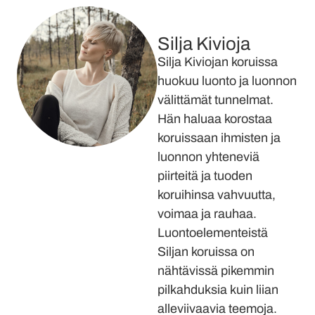
Silja Kivioja
Silja Kiviojan koruissa
huokuu luonto ja luonnon
välittämät tunnelmat.
Hän haluaa korostaa
koruissaan ihmisten ja
luonnon yhteneviä
piirteitä ja tuoden
koruihinsa vahvuutta,
voimaa ja rauhaa.
Luontoelementeistä
Siljan koruissa on
nähtävissä pikemmin
pilkahduksia kuin liian
alleviivaavia teemoja.