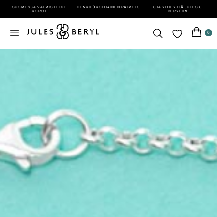
SUOMESSA VALMISTETUT
HENKILÖ­KOHTAINEN PALVELU
OTA YHTEYTTÄ JULES &
KORUT
BERYLIIN
0