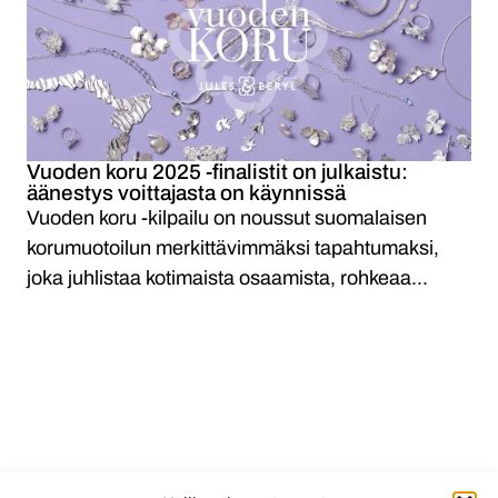
Lehto, Silja Kivioja | Vuoden koru 2025-finalisti
Silja Kiviojan Lehto-finalistikorusarja hehkuu
hopeisena kuin aamu-usvassa kylpevä hiljainen
metsä. Lehto-korusarja ammentaa inspiraationsa
suomalaisen...