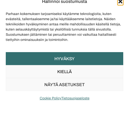
Hallinnoi suostumusta
Parhaan kokemuksen tarjoamiseksi käytämme teknologioita, kuten
evästeitä, tallentaaksemme ja/tai käyttääksemme laitetietoja. Näiden
tekniikoiden hyväksyminen antaa meille mahdollisuuden käsitellä tietoja,
kuten selauskäyttäytymistä tai yksilöllisiä tunnuksia tällä sivustolla.
Suostumuksen jättäminen tai peruuttaminen voi vaikuttaa haitallisesti
tiettyihin ominaisuuksiin ja toimintoihin.
HYVÄKSY
KIELLÄ
NÄYTÄ ASETUKSET
Cookie Policy
Tietosuojaseloste