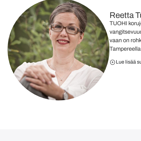
Reetta T
TUOHI korujen
vangitsevuud
vaan on rohk
Tampereella 
Lue lisää s