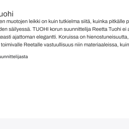
uohi
 muotojen leikki on kuin tutkielma siitä, kuinka pitkälle 
en säilyessä. TUOHI korun suunnittelija Reetta Tuohi ei a
easti ajattoman elegantti. Koruissa on hienostuneisuutta, 
toimivalle Reetalle vastuullisuus niin materiaaleissa, kuin
uunnittelijasta