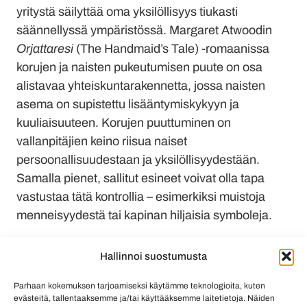
yritystä säilyttää oma yksilöllisyys tiukasti
säännellyssä ympäristössä. Margaret Atwoodin
Orjattaresi
(The Handmaid’s Tale) -romaanissa
korujen ja naisten pukeutumisen puute on osa
alistavaa yhteiskuntarakennetta, jossa naisten
asema on supistettu lisääntymiskykyyn ja
kuuliaisuuteen. Korujen puuttuminen on
vallanpitäjien keino riisua naiset
persoonallisuudestaan ja yksilöllisyydestään.
Samalla pienet, sallitut esineet voivat olla tapa
vastustaa tätä kontrollia – esimerkiksi muistoja
menneisyydestä tai kapinan hiljaisia symboleja.
Korut voivat siis toimia sekä vapauden että
Hallinnoi suostumusta
kahleiden symboleina, riippuen tarinan
kontekstista. Niillä on voima vahvistaa
Parhaan kokemuksen tarjoamiseksi käytämme teknologioita, kuten
henkilöhahmojen identiteettiä, mutta myös kahlita
evästeitä, tallentaaksemme ja/tai käyttääksemme laitetietoja. Näiden