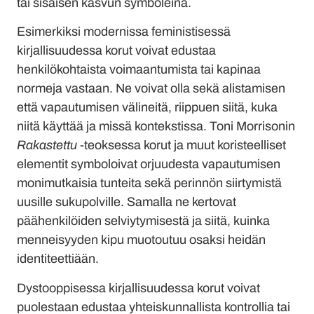
tai sisäisen kasvun symboleina.
Esimerkiksi modernissa feministisessä
kirjallisuudessa korut voivat edustaa
henkilökohtaista voimaantumista tai kapinaa
normeja vastaan. Ne voivat olla sekä alistamisen
että vapautumisen välineitä, riippuen siitä, kuka
niitä käyttää ja missä kontekstissa. Toni Morrisonin
Rakastettu
-teoksessa korut ja muut koristeelliset
elementit symboloivat orjuudesta vapautumisen
monimutkaisia tunteita sekä perinnön siirtymistä
uusille sukupolville. Samalla ne kertovat
päähenkilöiden selviytymisestä ja siitä, kuinka
menneisyyden kipu muotoutuu osaksi heidän
identiteettiään.
Dystooppisessa kirjallisuudessa korut voivat
puolestaan edustaa yhteiskunnallista kontrollia tai