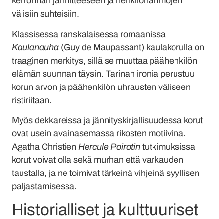
kerronnan jännitteeseen ja henkilöhahmojen
välisiin suhteisiin.
Klassisessa ranskalaisessa romaanissa
Kaulanauha
(Guy de Maupassant) kaulakorulla on
traaginen merkitys, sillä se muuttaa päähenkilön
elämän suunnan täysin. Tarinan ironia perustuu
korun arvon ja päähenkilön uhrausten väliseen
ristiriitaan.
Myös dekkareissa ja jännityskirjallisuudessa korut
ovat usein avainasemassa rikosten motiivina.
Agatha Christien
Hercule Poirotin
tutkimuksissa
korut voivat olla sekä murhan että varkauden
taustalla, ja ne toimivat tärkeinä vihjeinä syyllisen
paljastamisessa.
Historialliset ja kulttuuriset