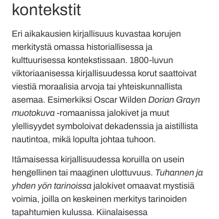
kontekstit
Eri aikakausien kirjallisuus kuvastaa korujen
merkitystä omassa historiallisessa ja
kulttuurisessa kontekstissaan. 1800-luvun
viktoriaanisessa kirjallisuudessa korut saattoivat
viestiä moraalisia arvoja tai yhteiskunnallista
asemaa. Esimerkiksi Oscar Wilden
Dorian Grayn
muotokuva
-romaanissa jalokivet ja muut
ylellisyydet symboloivat dekadenssia ja aistillista
nautintoa, mikä lopulta johtaa tuhoon.
Itämaisessa kirjallisuudessa koruilla on usein
hengellinen tai maaginen ulottuvuus.
Tuhannen ja
yhden yön tarinoissa
jalokivet omaavat mystisiä
voimia, joilla on keskeinen merkitys tarinoiden
tapahtumien kulussa. Kiinalaisessa