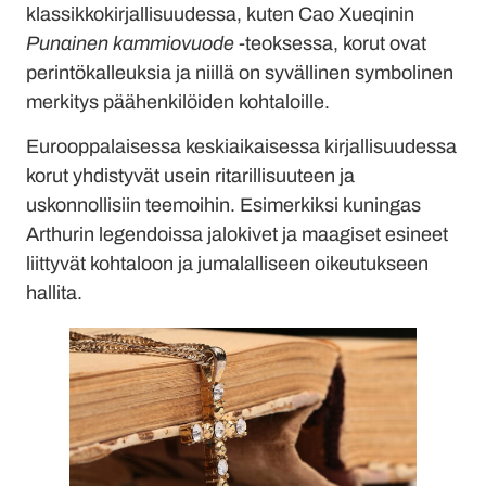
klassikkokirjallisuudessa, kuten Cao Xueqinin
Punainen kammiovuode
-teoksessa, korut ovat
perintökalleuksia ja niillä on syvällinen symbolinen
merkitys päähenkilöiden kohtaloille.
Eurooppalaisessa keskiaikaisessa kirjallisuudessa
korut yhdistyvät usein ritarillisuuteen ja
uskonnollisiin teemoihin. Esimerkiksi kuningas
Arthurin legendoissa jalokivet ja maagiset esineet
liittyvät kohtaloon ja jumalalliseen oikeutukseen
hallita.