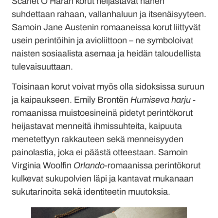
Scarlet O’Haran korut heijastavat hänen
suhdettaan rahaan, vallanhaluun ja itsenäisyyteen.
Samoin Jane Austenin romaaneissa korut liittyvät
usein perintöihin ja avioliittoon – ne symboloivat
naisten sosiaalista asemaa ja heidän taloudellista
tulevaisuuttaan.
Toisinaan korut voivat myös olla sidoksissa suruun
ja kaipaukseen. Emily Brontën
Humiseva harju
-
romaanissa muistoesineinä pidetyt perintökorut
heijastavat menneitä ihmissuhteita, kaipuuta
menetettyyn rakkauteen sekä menneisyyden
painolastia, joka ei päästä otteestaan. Samoin
Virginia Woolfin
Orlando
-romaanissa perintökorut
kulkevat sukupolvien läpi ja kantavat mukanaan
sukutarinoita sekä identiteetin muutoksia.