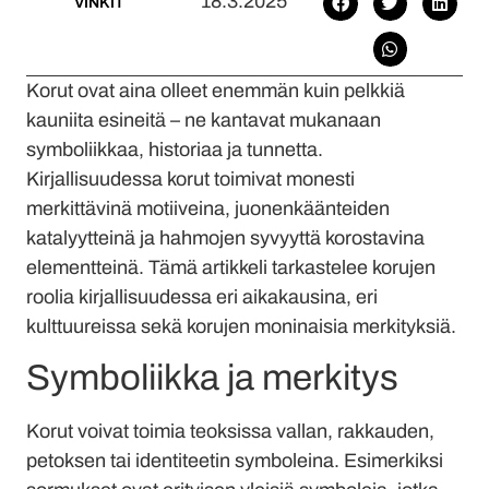
18.3.2025
VINKIT
Korut ovat aina olleet enemmän kuin pelkkiä
kauniita esineitä – ne kantavat mukanaan
symboliikkaa, historiaa ja tunnetta.
Kirjallisuudessa korut toimivat monesti
merkittävinä motiiveina, juonenkäänteiden
katalyytteinä ja hahmojen syvyyttä korostavina
elementteinä. Tämä artikkeli tarkastelee korujen
roolia kirjallisuudessa eri aikakausina, eri
kulttuureissa sekä korujen moninaisia merkityksiä.
Symboliikka ja merkitys
Korut voivat toimia teoksissa vallan, rakkauden,
petoksen tai identiteetin symboleina. Esimerkiksi