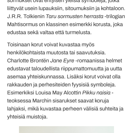
sormukset ovat erityisen yleisiä symboleja, jotka
liittyvät usein lupauksiin, sitoumuksiin ja kohtaloon.
J.R.R. Tolkienin
Taru sormusten herrasta
-trilogian
Mahtisormus on klassinen esimerkki korusta, joka
edustaa sekä valtaa että turmelusta.
Toisinaan korut voivat kuvastaa myös
henkilökohtaista muutosta tai saavutuksia.
Charlotte Brontën
Jane Eyre
-romaanissa helmet
edustavat taloudellista riippumattomuutta ja uutta
asemaa yhteiskunnassa. Lisäksi korut voivat olla
rakkauden ja perhesiteiden fyysisiä symboleja.
Esimerkiksi Louisa May Alcottin
Pikku naisia
-
teoksessa Marchin sisarukset saavat koruja
lahjaksi, mikä kuvastaa perheen välisiä suhteita ja
yhteisiä muistoja.