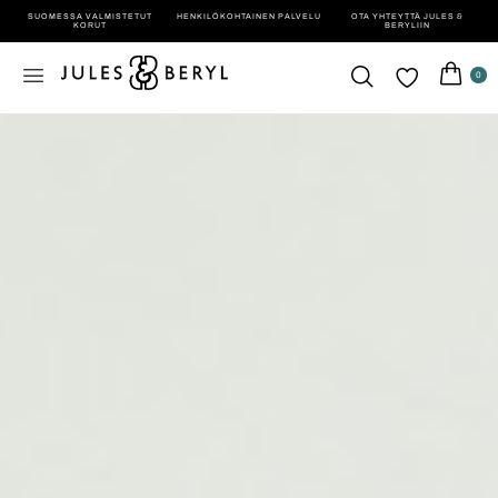
SUOMESSA VALMISTETUT
HENKILÖ­KOHTAINEN PALVELU
OTA YHTEYTTÄ JULES &
KORUT
BERYLIIN
0