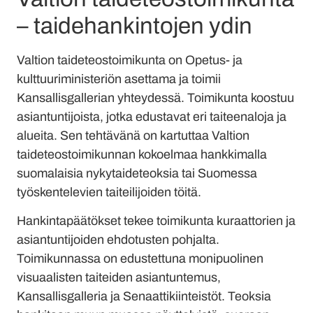
– taidehankintojen ydin
Valtion taideteostoimikunta on Opetus- ja
kulttuuriministeriön asettama ja toimii
Kansallisgallerian yhteydessä. Toimikunta koostuu
asiantuntijoista, jotka edustavat eri taiteenaloja ja
alueita. Sen tehtävänä on kartuttaa Valtion
taideteostoimikunnan kokoelmaa hankkimalla
suomalaisia nykytaideteoksia tai Suomessa
työskentelevien taiteilijoiden töitä.
Hankintapäätökset tekee toimikunta kuraattorien ja
asiantuntijoiden ehdotusten pohjalta.
Toimikunnassa on edustettuna monipuolinen
visuaalisten taiteiden asiantuntemus,
Kansallisgalleria ja Senaattikiinteistöt. Teoksia