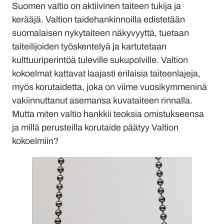
Suomen valtio on aktiivinen taiteen tukija ja
kerääjä. Valtion taidehankinnoilla edistetään
suomalaisen nykytaiteen näkyvyyttä, tuetaan
taiteilijoiden työskentelyä ja kartutetaan
kulttuuriperintöä tuleville sukupolville. Valtion
kokoelmat kattavat laajasti erilaisia taiteenlajeja,
myös korutaidetta, joka on viime vuosikymmeninä
vakiinnuttanut asemansa kuvataiteen rinnalla.
Mutta miten valtio hankkii teoksia omistukseensa
ja millä perusteilla korutaide päätyy Valtion
kokoelmiin?