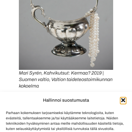
Mari Syrén, Kahvikutsut: Kermaa? 2019 |
Suomen valtio, Valtion taideteostoimikunnan
kokoelma
Miksi hankinnat korutaiteen
Hallinnoi suostumusta
alalta ovat tärkeitä?
Parhaan kokemuksen tarjoamiseksi käytämme teknologioita, kuten
evästeitä, tallentaaksemme ja/tai käyttääksemme laitetietoja. Näiden
tekniikoiden hyväksyminen antaa meille mahdollisuuden käsitellä tietoja,
Valtion hankinnat korutaiteen alalla vahvistavat
kuten selauskäyttäytymistä tai yksilöllisiä tunnuksia tällä sivustolla.