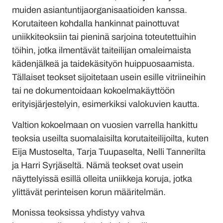
muiden asiantuntijaorganisaatioiden kanssa.
Korutaiteen kohdalla hankinnat painottuvat
uniikkiteoksiin tai pieninä sarjoina toteutettuihin
töihin, jotka ilmentävät taiteilijan omaleimaista
kädenjälkeä ja taidekäsityön huippuosaamista.
Tällaiset teokset sijoitetaan usein esille vitriineihin
tai ne dokumentoidaan kokoelmakäyttöön
erityisjärjestelyin, esimerkiksi valokuvien kautta.
Valtion kokoelmaan on vuosien varrella hankittu
teoksia useilta suomalaisilta korutaiteilijoilta, kuten
Eija Mustoselta, Tarja Tuupaselta, Nelli Tannerilta
ja Harri Syrjäseltä. Nämä teokset ovat usein
näyttelyissä esillä olleita uniikkeja koruja, jotka
ylittävät perinteisen korun määritelmän.
Monissa teoksissa yhdistyy vahva