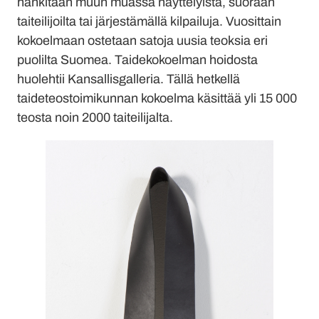
hankitaan muun muassa näyttelyistä, suoraan
taiteilijoilta tai järjestämällä kilpailuja. Vuosittain
kokoelmaan ostetaan satoja uusia teoksia eri
puolilta Suomea. Taidekokoelman hoidosta
huolehtii Kansallisgalleria. Tällä hetkellä
taideteostoimikunnan kokoelma käsittää yli 15 000
teosta noin 2000 taiteilijalta.