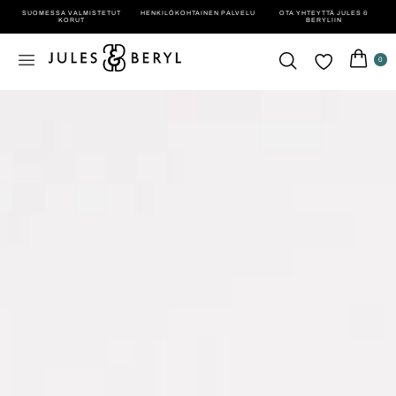
SUOMESSA VALMISTETUT
HENKILÖ­KOHTAINEN PALVELU
OTA YHTEYTTÄ JULES &
KORUT
BERYLIIN
0