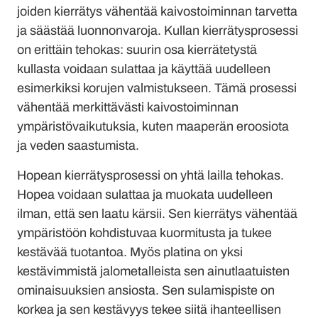
joiden kierrätys vähentää kaivostoiminnan tarvetta
ja säästää luonnonvaroja. Kullan kierrätysprosessi
on erittäin tehokas: suurin osa kierrätetystä
kullasta voidaan sulattaa ja käyttää uudelleen
esimerkiksi korujen valmistukseen. Tämä prosessi
vähentää merkittävästi kaivostoiminnan
ympäristövaikutuksia, kuten maaperän eroosiota
ja veden saastumista.
Hopean kierrätysprosessi on yhtä lailla tehokas.
Hopea voidaan sulattaa ja muokata uudelleen
ilman, että sen laatu kärsii. Sen kierrätys vähentää
ympäristöön kohdistuvaa kuormitusta ja tukee
kestävää tuotantoa. Myös platina on yksi
kestävimmistä jalometalleista sen ainutlaatuisten
ominaisuuksien ansiosta. Sen sulamispiste on
korkea ja sen kestävyys tekee siitä ihanteellisen