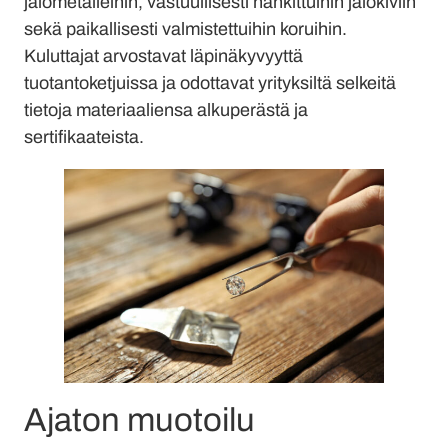
jalometalleihin, vastuullisesti hankittuihin jalokiviin
sekä paikallisesti valmistettuihin koruihin.
Kuluttajat arvostavat läpinäkyvyyttä
tuotantoketjuissa ja odottavat yrityksiltä selkeitä
tietoja materiaaliensa alkuperästä ja
sertifikaateista.
Ajaton muotoilu