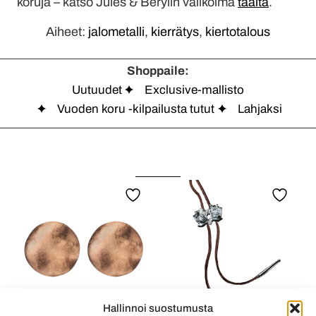
koruja – katso Jules & Berylin valikoima
täältä
.
Aiheet:
jalometalli
,
kierrätys
,
kiertotalous
Shoppaile:
Uutuudet
Exclusive-mallisto
Vuoden koru -kilpailusta tutut
Lahjaksi
Hallinnoi suostumusta