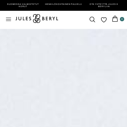
SUOMESSA VALMISTETUT
HENKILÖ­KOHTAINEN PALVELU
OTA YHTEYTTÄ JULES &
KORUT
BERYLIIN
0