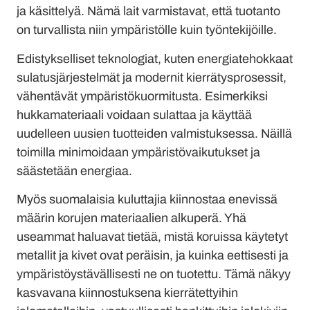
ja käsittelyä. Nämä lait varmistavat, että tuotanto
on turvallista niin ympäristölle kuin työntekijöille.
Edistykselliset teknologiat, kuten energiatehokkaat
sulatusjärjestelmät ja modernit kierrätysprosessit,
vähentävät ympäristökuormitusta. Esimerkiksi
hukkamateriaali voidaan sulattaa ja käyttää
uudelleen uusien tuotteiden valmistuksessa. Näillä
toimilla minimoidaan ympäristövaikutukset ja
säästetään energiaa.
Myös suomalaisia kuluttajia kiinnostaa enevissä
määrin korujen materiaalien alkuperä. Yhä
useammat haluavat tietää, mistä koruissa käytetyt
metallit ja kivet ovat peräisin, ja kuinka eettisesti ja
ympäristöystävällisesti ne on tuotettu. Tämä näkyy
kasvavana kiinnostuksena kierrätettyihin