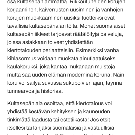
osa kultasepän ammattia. Rikkoutuneiden korujen
korjaaminen, kaiverrusten uusiminen ja vanhojen
korujen muokkaaminen uusiksi tuotteiksi ovat
tavallisia kultasepänalan töitä. Monet suomalaiset
kultasepänliikkeet tarjoavat räätälöityjä palveluja,
joissa asiakkaan toiveet yhdistetään
kiertotalouden periaatteisiin. Esimerkiksi vanha
kihlasormus voidaan muokata ainutlaatuiseksi
kaulakoruksi, joka kantaa mukanaan muistoja
mutta saa uuden elämän modernina koruna. Näin
koru voi säilyä suvussa sukupolvien ajan, täynnä
tunnearvoa ja historiaa.
Kultasepän ala osoittaa, että kiertotalous voi
yhdistää kestävän kehityksen ja kauneuden
tinkimättä laadusta tai estetiikasta! Jos etsit
itsellesi tai lahjaksi suomalaisia ja vastuullisia