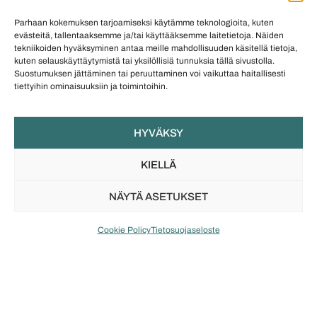
GALLERIA KORU
COREILLA JEWELRY
Parhaan kokemuksen tarjoamiseksi käytämme teknologioita, kuten
Creped Paper -korvakorut
Floral Mystique -bolo-
evästeitä, tallentaaksemme ja/tai käyttääksemme laitetietoja. Näiden
(pronssi)
riipus (hopea)
tekniikoiden hyväksyminen antaa meille mahdollisuuden käsitellä tietoja,
79
€
289
€
kuten selauskäyttäytymistä tai yksilöllisiä tunnuksia tällä sivustolla.
Suostumuksen jättäminen tai peruuttaminen voi vaikuttaa haitallisesti
tiettyihin ominaisuuksiin ja toimintoihin.
TUTUSTU
TUTUSTU
HYVÄKSY
KIELLÄ
NÄYTÄ ASETUKSET
Cookie Policy
Tietosuojaseloste
COREILLA JEWELRY
COREILLA JEWELRY
Floral Mystique -
Floral Mystique -korvakorut
kaksiosainen sormus
(hopea)
(hopea)
259
€