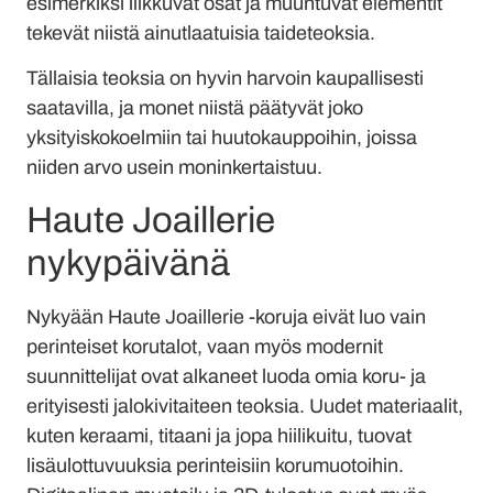
esimerkiksi liikkuvat osat ja muuntuvat elementit
tekevät niistä ainutlaatuisia taideteoksia.
Tällaisia teoksia on hyvin harvoin kaupallisesti
saatavilla, ja monet niistä päätyvät joko
yksityiskokoelmiin tai huutokauppoihin, joissa
niiden arvo usein moninkertaistuu.
Haute Joaillerie
nykypäivänä
Nykyään Haute Joaillerie -koruja eivät luo vain
perinteiset korutalot, vaan myös modernit
suunnittelijat ovat alkaneet luoda omia koru- ja
erityisesti jalokivitaiteen teoksia. Uudet materiaalit,
kuten keraami, titaani ja jopa hiilikuitu, tuovat
lisäulottuvuuksia perinteisiin korumuotoihin.