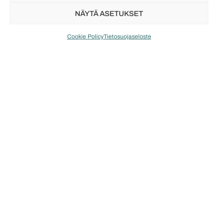
NÄYTÄ ASETUKSET
Cookie Policy
Tietosuojaseloste
Toimitus
Saatat pitää myös näistä