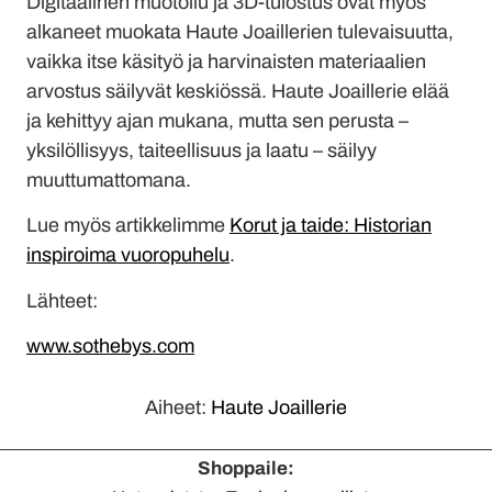
Digitaalinen muotoilu ja 3D-tulostus ovat myös
alkaneet muokata Haute Joaillerien tulevaisuutta,
vaikka itse käsityö ja harvinaisten materiaalien
arvostus säilyvät keskiössä. Haute Joaillerie elää
ja kehittyy ajan mukana, mutta sen perusta –
yksilöllisyys, taiteellisuus ja laatu – säilyy
muuttumattomana.
Lue myös artikkelimme
Korut ja taide: Historian
inspiroima vuoropuhelu
.
Lähteet:
www.sothebys.com
Aiheet:
Haute Joaillerie
Shoppaile: