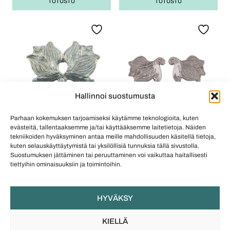
TUTUSTU
TUTUSTU
Hallinnoi suostumusta
Parhaan kokemuksen tarjoamiseksi käytämme teknologioita, kuten
COREILLA JEWELRY
COREILLA JEWELRY
evästeitä, tallentaaksemme ja/tai käyttääksemme laitetietoja. Näiden
tekniikoiden hyväksyminen antaa meille mahdollisuuden käsitellä tietoja,
Floral Mystique -
Floral Mystique -korvakorut
kuten selauskäyttäytymistä tai yksilöllisiä tunnuksia tällä sivustolla.
kaksiosainen sormus
(hopea)
Suostumuksen jättäminen tai peruuttaminen voi vaikuttaa haitallisesti
(hopea)
259
€
tiettyihin ominaisuuksiin ja toimintoihin.
279
€
TUTUSTU
TUTUSTU
HYVÄKSY
KIELLÄ