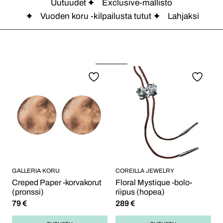
Uutuudet
Exclusive-mallisto
Vuoden koru -kilpailusta tutut
Lahjaksi
GALLERIA KORU
COREILLA JEWELRY
Creped Paper -korvakorut
Floral Mystique -bolo-
(pronssi)
riipus (hopea)
79
€
289
€