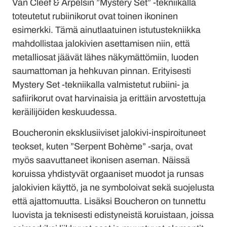
Van Cleef & Arpelsin ”Mystery Set” -tekniikalla
toteutetut rubiinikorut ovat toinen ikoninen
esimerkki. Tämä ainutlaatuinen istutustekniikka
mahdollistaa jalokivien asettamisen niin, että
metalliosat jäävät lähes näkymättömiin, luoden
saumattoman ja hehkuvan pinnan. Erityisesti
Mystery Set -tekniikalla valmistetut rubiini- ja
safiirikorut ovat harvinaisia ja erittäin arvostettuja
keräilijöiden keskuudessa.
Boucheronin eksklusiiviset jalokivi-inspiroituneet
teokset, kuten ”Serpent Bohème” -sarja, ovat
myös saavuttaneet ikonisen aseman. Näissä
koruissa yhdistyvät orgaaniset muodot ja runsas
jalokivien käyttö, ja ne symboloivat sekä suojelusta
että ajattomuutta. Lisäksi Boucheron on tunnettu
luovista ja teknisesti edistyneistä koruistaan, joissa