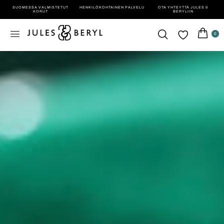
SUOMESSA VALMISTETUT
HENKILÖ­KOHTAINEN PALVELU
OTA YHTEYTTÄ JULES &
KORUT
BERYLIIN
0