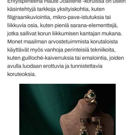
Erityispiirteenä Haute Joaillerie -koruissa on usein
käsintehtyjä tarkkoja yksityiskohtia, kuten
filigraanikuviointia, mikro-pave-istutuksia tai
liikkuvia osia, kuten pieniä sarana-elementtejä,
jotka sallivat korun liikkumisen kantajan mukana.
Monet maailman arvostetuimmista korutaloista
käyttävät myös vanhoja perinteisiä tekniikoita,
kuten guilloché-kaiverruksia tai emalointia, joiden
avulla luodaan erottuvia ja tunnistettavia
koruteoksia.