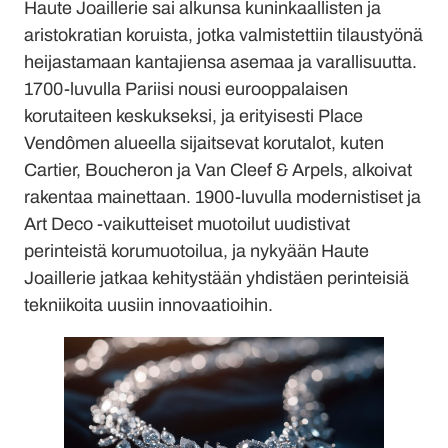
Haute Joaillerie sai alkunsa kuninkaallisten ja
aristokratian koruista, jotka valmistettiin tilaustyönä
heijastamaan kantajiensa asemaa ja varallisuutta.
1700-luvulla Pariisi nousi eurooppalaisen
korutaiteen keskukseksi, ja erityisesti Place
Vendômen alueella sijaitsevat korutalot, kuten
Cartier, Boucheron ja Van Cleef & Arpels, alkoivat
rakentaa mainettaan. 1900-luvulla modernistiset ja
Art Deco -vaikutteiset muotoilut uudistivat
perinteistä korumuotoilua, ja nykyään Haute
Joaillerie jatkaa kehitystään yhdistäen perinteisiä
tekniikoita uusiin innovaatioihin.