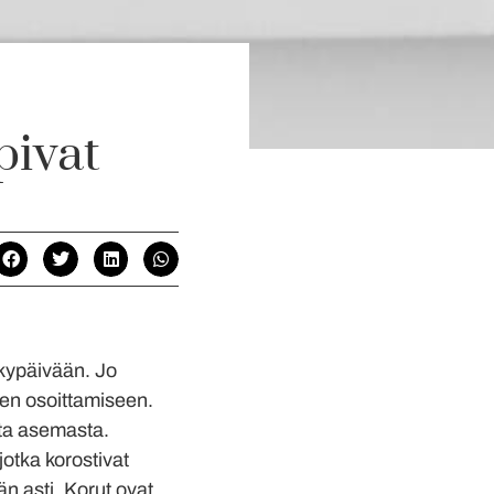
pivat
nykypäivään. Jo
uden osoittamiseen.
sta asemasta.
jotka korostivat
än asti. Korut ovat