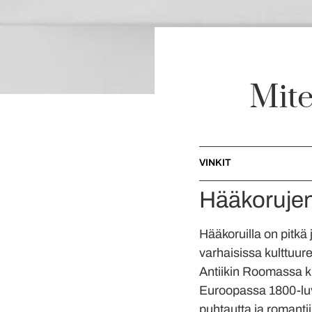
Mite
VINKIT
Hääkorujen 
Hääkoruilla on pitkä 
varhaisissa kulttuurei
Antiikin Roomassa k
Euroopassa 1800-luvu
puhtautta ja romanti