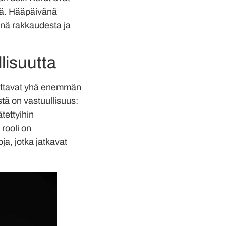
tiä. Hääpäivänä
kinä rakkaudesta ja
llisuutta
kuttavat yhä enemmän
stä on vastuullisuus:
ätettyihin
rooli on
ja, jotka jatkavat