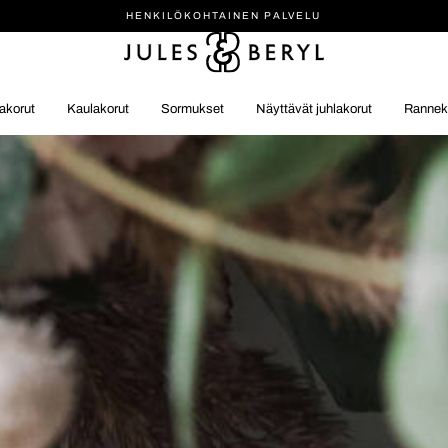
HENKILÖ­KOHTAINEN PALVELU
akorut
Kaulakorut
Sormukset
Näyttävät juhlakorut
Rannek