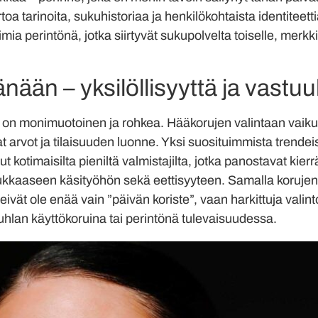
toa tarinoita, sukuhistoriaa ja henkilökohtaista identiteet
toimia perintönä, jotka siirtyvät sukupolvelta toiselle, merk
nään – yksilöllisyyttä ja vastuu
on monimuotoinen ja rohkea. Hääkorujen valintaan vai
mat arvot ja tilaisuuden luonne. Yksi suosituimmista trendei
 kotimaisilta pieniltä valmistajilta, jotka panostavat kierr
ukkaaseen käsityöhön sekä eettisyyteen. Samalla korujen 
ivät ole enää vain ”päivän koriste”, vaan harkittuja valinto
uhlan käyttökoruina tai perintönä tulevaisuudessa.