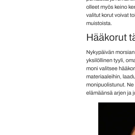
olleet myös keino ker
valitut korut voivat 
muistoista.
Hääkorut tä
Nykypäivän morsian 
yksilöllinen tyyli, o
moni valitsee hääkorut
materiaaleihin, laad
monipuolistunut. Ne e
elämäänsä arjen ja j