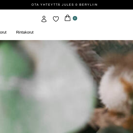
OTA YHTEYTTÄ JULES & BERYLIIN
0
orut
Rintakorut