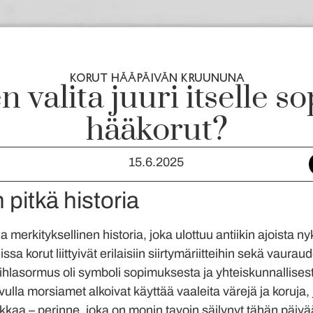
KORUT HÄÄPÄIVÄN KRUUNUNA
n valita juuri itselle so
hääkorut?
15.6.2025
pitkä historia
ja merkityksellinen historia, joka ulottuu antiikin ajoista 
ssa korut liittyivät erilaisiin siirtymäriitteihin sekä vaura
ihlasormus oli symboli sopimuksesta ja yhteiskunnallise
lla morsiamet alkoivat käyttää vaaleita värejä ja koruja, 
ikkaa – perinne, joka on monin tavoin säilynyt tähän päivä