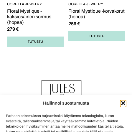
COREILLA JEWELRY
COREILLA JEWELRY
Floral Mystique -
Floral Mystique -korvakorut
kaksiosainen sormus
(hopea)
(hopea)
259
€
279
€
TUTUSTU
TUTUSTU
Hallinnoi suostumusta
Parhaan kokemuksen tarjoamiseksi käytämme teknologioita, kuten
evästeitä, tallentaaksemme ja/tai käyttääksemme laitetietoja. Näiden
tekniikoiden hyväksyminen antaa meille mahdollisuuden käsitellä tietoja,
kuten selauskäyttäytymistä tai yksilöllisiä tunnuksia tällä sivustolla.