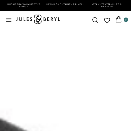
SUOMESSA VALMISTETUT
HENKILÖ­KOHTAINEN PALVELU
OTA YHTEYTTÄ JULES &
KORUT
BERYLIIN
0