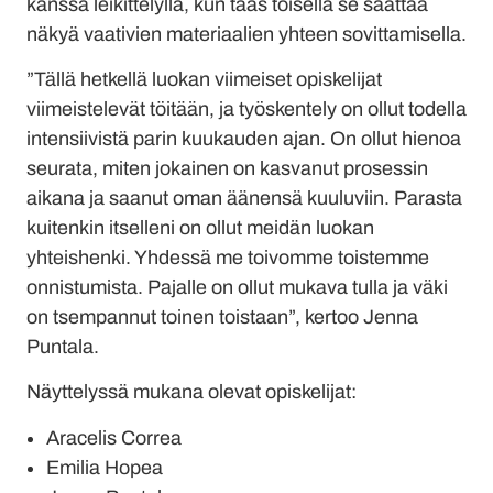
kanssa leikittelyllä, kun taas toisella se saattaa
näkyä vaativien materiaalien yhteen sovittamisella.
”Tällä hetkellä luokan viimeiset opiskelijat
viimeistelevät töitään, ja työskentely on ollut todella
intensiivistä parin kuukauden ajan. On ollut hienoa
seurata, miten jokainen on kasvanut prosessin
aikana ja saanut oman äänensä kuuluviin. Parasta
kuitenkin itselleni on ollut meidän luokan
yhteishenki. Yhdessä me toivomme toistemme
onnistumista. Pajalle on ollut mukava tulla ja väki
on tsempannut toinen toistaan”, kertoo Jenna
Puntala.
Näyttelyssä mukana olevat opiskelijat:
Aracelis Correa
Emilia Hopea