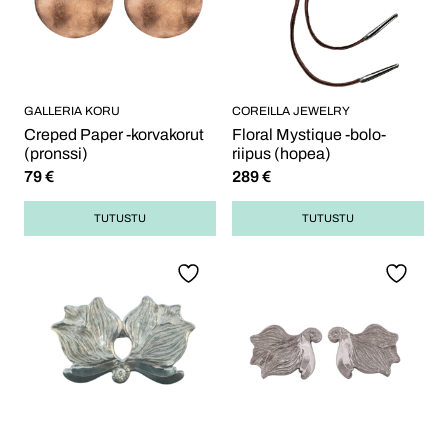
GALLERIA KORU
COREILLA JEWELRY
Creped Paper -korvakorut
Floral Mystique -bolo-
(pronssi)
riipus (hopea)
79
€
289
€
TUTUSTU
TUTUSTU