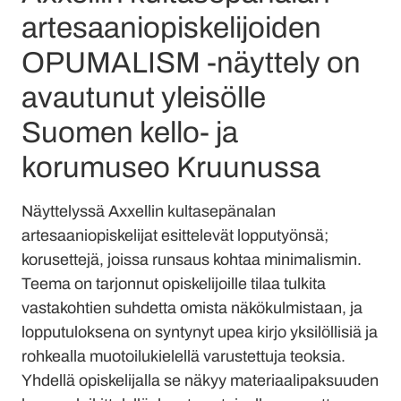
artesaaniopiskelijoiden
OPUMALISM -näyttely on
avautunut yleisölle
Suomen kello- ja
korumuseo Kruunussa
Näyttelyssä Axxellin kultasepänalan
artesaaniopiskelijat esittelevät lopputyönsä;
korusettejä, joissa runsaus kohtaa minimalismin.
Teema on tarjonnut opiskelijoille tilaa tulkita
vastakohtien suhdetta omista näkökulmistaan, ja
lopputuloksena on syntynyt upea kirjo yksilöllisiä ja
rohkealla muotoilukielellä varustettuja teoksia.
Yhdellä opiskelijalla se näkyy materiaalipaksuuden