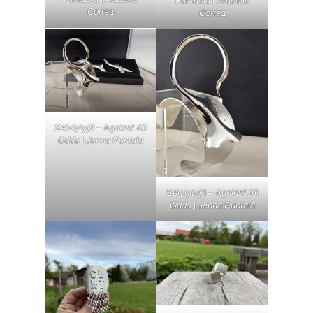
Fantasia | Aracelis
Correa
Correa
Selviytyjä – Against All
Odds | Jenna Puntala
Selviytyjä – Against All
Odds | Jenna Puntala