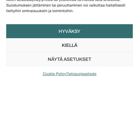
Toimitus
Suostumuksen jättäminen tai peruuttaminen voi vaikuttaa haitallisesti
tiettyihin ominaisuuksiin ja toimintoihin.
HYVÄKSY
Saatat pitää myös näistä
KIELLÄ
NÄYTÄ ASETUKSET
Cookie Policy
Tietosuojaseloste