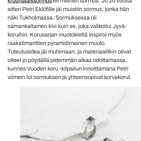
kruunajaissormus
eli miehen sormus. Jo 20 vuotta
sitten Petri Eklöfille jäi muistiin sormus, jonka hän
näki Tukholmassa. Sormuksessa oli
samankaltainen kivi kuin se, joka valikoitui Jyvä-
koruihin. Korusarjan muotokieltä inspiroi myös
raakatimanttien pyramidimainen muoto.
Toteutusidea jäi muhimaan, ja materiaalitkin olivat
olleet jo pöydällä pidemmän aikaa odottamassa,
kunnes Vuoden koru -kilpailun innoittamana Petri
viimein loi sormuksen ja yhteensopivat korvakorut.