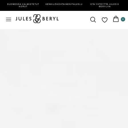
SUOMESSA VALMISTETUT
HENKILÖ­KOHTAINEN PALVELU
OTA YHTEYTTÄ JULES &
KORUT
BERYLIIN
0