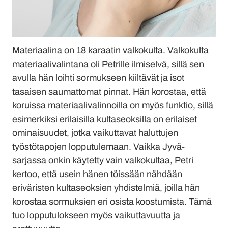
Materiaalina on 18 karaatin valkokulta. Valkokulta
materiaalivalintana oli Petrille ilmiselvä, sillä sen
avulla hän loihti sormukseen kiiltävät ja isot
tasaisen saumattomat pinnat. Hän korostaa, että
koruissa materiaalivalinnoilla on myös funktio, sillä
esimerkiksi erilaisilla kultaseoksilla on erilaiset
ominaisuudet, jotka vaikuttavat haluttujen
työstötapojen lopputulemaan. Vaikka Jyvä-
sarjassa onkin käytetty vain valkokultaa, Petri
kertoo, että usein hänen töissään nähdään
eriväristen kultaseoksien yhdistelmiä, joilla hän
korostaa sormuksien eri osista koostumista. Tämä
tuo lopputulokseen myös vaikuttavuutta ja