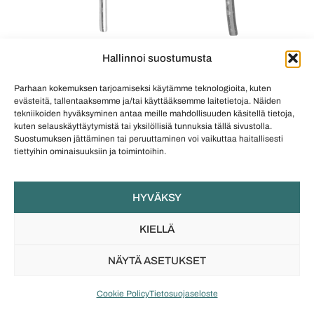
Hallinnoi suostumusta
Raakatimanttien muoto jatkuu myös korvakorujen
istutusosassa.
Parhaan kokemuksen tarjoamiseksi käytämme teknologioita, kuten
evästeitä, tallentaaksemme ja/tai käyttääksemme laitetietoja. Näiden
Yksinkertaiset ja pelkistetyt Jyvä-korut sopivat niin
tekniikoiden hyväksyminen antaa meille mahdollisuuden käsitellä tietoja,
naisille kuin miehille, vaikkapa eklektisen tyylin
kuten selauskäyttäytymistä tai yksilöllisiä tunnuksia tällä sivustolla.
Suostumuksen jättäminen tai peruuttaminen voi vaikuttaa haitallisesti
rokkikukolle. Korut käyvät täysin arkikäyttöön
tiettyihin ominaisuuksiin ja toimintoihin.
tuomaan ripauksen luksusta tavallisiin hetkiin tai
antamaan hienovaraisen viimeistelyn juhla-asuun.
HYVÄKSY
”Jyvä on unisex-korusarja, joka on suunniteltu
koristamaan sifonkihuiveihin ja pantterikuosiin
KIELLÄ
pukeutuvaa kirjavaa rokkikukkoa yhtä hyvin kuin
harmaata konttorirottaa.”
, kirjoitti Petri pilke
NÄYTÄ ASETUKSET
silmäkulmassa Vuoden koru 2022 -kilpailun
hakemuslomakkeessa. En voinut välttää saavani
Cookie Policy
Tietosuojaseloste
välittömästi mielikuvaa päähäni koruista Andy