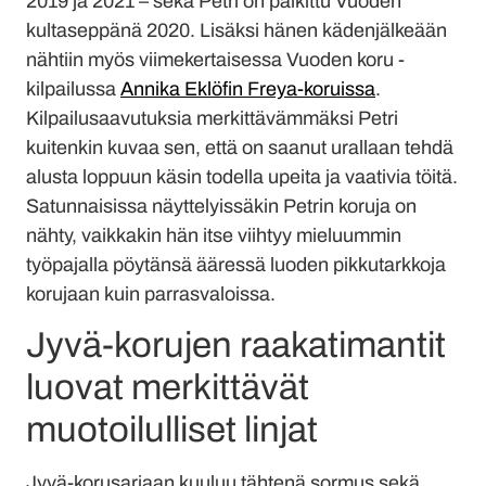
2019 ja 2021 – sekä Petri on palkittu Vuoden
kultaseppänä 2020. Lisäksi hänen kädenjälkeään
nähtiin myös viimekertaisessa Vuoden koru -
kilpailussa
Annika Eklöfin Freya-koruissa
.
Kilpailusaavutuksia merkittävämmäksi Petri
kuitenkin kuvaa sen, että on saanut urallaan tehdä
alusta loppuun käsin todella upeita ja vaativia töitä.
Satunnaisissa näyttelyissäkin Petrin koruja on
nähty, vaikkakin hän itse viihtyy mieluummin
työpajalla pöytänsä ääressä luoden pikkutarkkoja
korujaan kuin parrasvaloissa.
Jyvä-korujen raakatimantit
luovat merkittävät
muotoilulliset linjat
Jyvä-korusarjaan kuuluu tähtenä sormus sekä