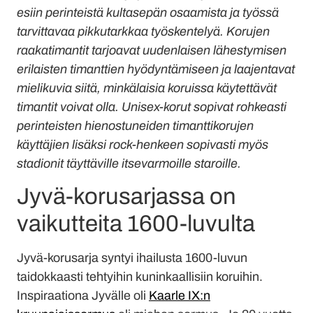
esiin perinteistä kultasepän osaamista ja työssä
tarvittavaa pikkutarkkaa työskentelyä. Korujen
raakatimantit tarjoavat uudenlaisen lähestymisen
erilaisten timanttien hyödyntämiseen ja laajentavat
mielikuvia siitä, minkälaisia koruissa käytettävät
timantit voivat olla. Unisex-korut sopivat rohkeasti
perinteisten hienostuneiden timanttikorujen
käyttäjien lisäksi rock-henkeen sopivasti myös
stadionit täyttäville itsevarmoille staroille.
Jyvä-korusarjassa on
vaikutteita 1600-luvulta
Jyvä-korusarja syntyi ihailusta 1600-luvun
taidokkaasti tehtyihin kuninkaallisiin koruihin.
Inspiraationa Jyvälle oli
Kaarle IX:n