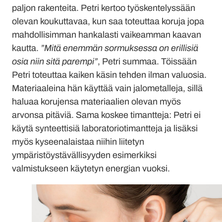
paljon rakenteita. Petri kertoo työskentelyssään
olevan koukuttavaa, kun saa toteuttaa koruja jopa
mahdollisimman hankalasti vaikeamman kaavan
kautta.
”Mitä enemmän sormuksessa on erillisiä
osia niin sitä parempi”
, Petri summaa. Töissään
Petri toteuttaa kaiken käsin tehden ilman valuosia.
Materiaaleina hän käyttää vain jalometalleja, sillä
haluaa korujensa materiaalien olevan myös
arvonsa pitäviä. Sama koskee timantteja: Petri ei
käytä synteettisiä laboratoriotimantteja ja lisäksi
myös kyseenalaistaa niihin liitetyn
ympäristöystävällisyyden esimerkiksi
valmistukseen käytetyn energian vuoksi.