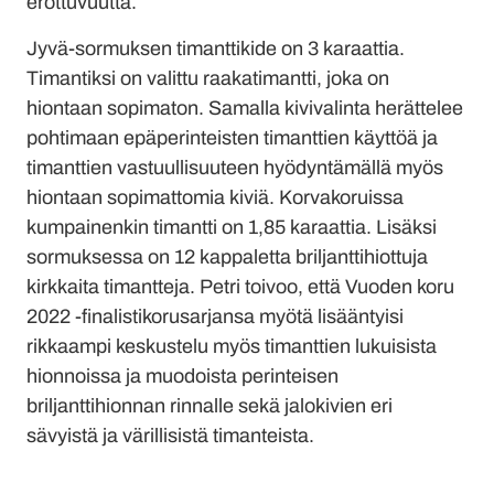
erottuvuutta.
Jyvä-sormuksen timanttikide on 3 karaattia.
Timantiksi on valittu raakatimantti, joka on
hiontaan sopimaton. Samalla kivivalinta herättelee
pohtimaan epäperinteisten timanttien käyttöä ja
timanttien vastuullisuuteen hyödyntämällä myös
hiontaan sopimattomia kiviä. Korvakoruissa
kumpainenkin timantti on 1,85 karaattia. Lisäksi
sormuksessa on 12 kappaletta briljanttihiottuja
kirkkaita timantteja. Petri toivoo, että Vuoden koru
2022 -finalistikorusarjansa myötä lisääntyisi
rikkaampi keskustelu myös timanttien lukuisista
hionnoissa ja muodoista perinteisen
briljanttihionnan rinnalle sekä jalokivien eri
sävyistä ja värillisistä timanteista.