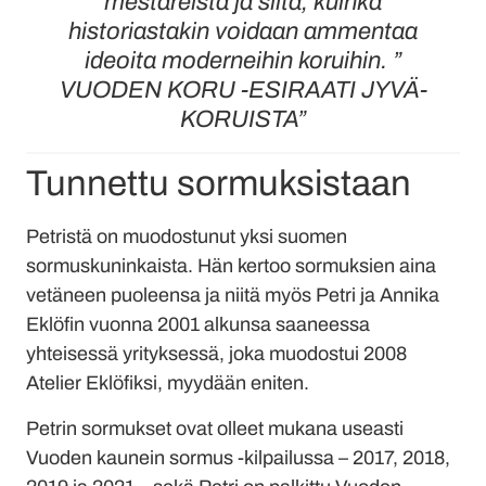
mestareista ja siitä, kuinka
historiastakin voidaan ammentaa
ideoita moderneihin koruihin. ”
VUODEN KORU -ESIRAATI JYVÄ-
KORUISTA”
Tunnettu sormuksistaan
Petristä on muodostunut yksi suomen
sormuskuninkaista. Hän kertoo sormuksien aina
vetäneen puoleensa ja niitä myös Petri ja Annika
Eklöfin vuonna 2001 alkunsa saaneessa
yhteisessä yrityksessä, joka muodostui 2008
Atelier Eklöfiksi, myydään eniten.
Petrin sormukset ovat olleet mukana useasti
Vuoden kaunein sormus -kilpailussa – 2017, 2018,