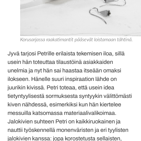
Korusarjassa raakatimantit pääsevät loistamaan tähtinä.
Jyvä tarjosi Petrille erilaista tekemisen iloa, sillä
usein hän toteuttaa tilaustöinä asiakkaiden
unelmia ja nyt hän sai haastaa itseään omaksi
ilokseen. Hänelle suuri inspiraation lähde on
juurikin kivissä. Petri toteaa, että usein idea
tietyntyylisestä sormuksesta syntyykin välittömästi
kiven nähdessä, esimerkiksi kun hän kiertelee
messuilla katsomassa materiaalivalikoimaa.
Jalokivien suhteen Petri on kaikkiruokainen ja
nauttii työskennellä monenväristen ja eri tyylisten
jalokivien kanssa: jopa korostetusta sellaisten,