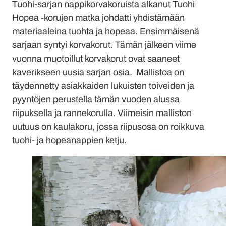
Tuohi-sarjan nappikorvakoruista alkanut Tuohi
Hopea -korujen matka johdatti yhdistämään
materiaaleina tuohta ja hopeaa. Ensimmäisenä
sarjaan syntyi korvakorut. Tämän jälkeen viime
vuonna muotoillut korvakorut ovat saaneet
kaverikseen uusia sarjan osia. Mallistoa on
täydennetty asiakkaiden lukuisten toiveiden ja
pyyntöjen perustella tämän vuoden alussa
riipuksella ja rannekorulla. Viimeisin malliston
uutuus on kaulakoru, jossa riipusosa on roikkuva
tuohi- ja hopeanappien ketju.