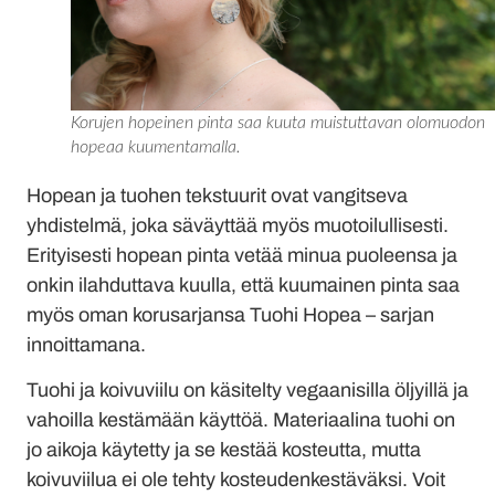
Korujen hopeinen pinta saa kuuta muistuttavan olomuodon
hopeaa kuumentamalla.
Hopean ja tuohen tekstuurit ovat vangitseva
yhdistelmä, joka säväyttää myös muotoilullisesti.
Erityisesti hopean pinta vetää minua puoleensa ja
onkin ilahduttava kuulla, että kuumainen pinta saa
myös oman korusarjansa Tuohi Hopea – sarjan
innoittamana.
Tuohi ja koivuviilu on käsitelty vegaanisilla öljyillä ja
vahoilla kestämään käyttöä. Materiaalina tuohi on
jo aikoja käytetty ja se kestää kosteutta, mutta
koivuviilua ei ole tehty kosteudenkestäväksi. Voit