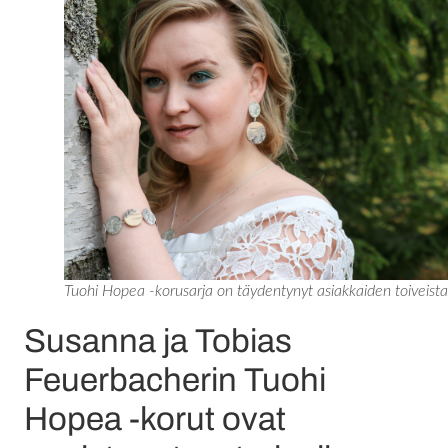
Tuohi Hopea -korusarja on täydentynyt asiakkaiden toiveista
Susanna ja Tobias
Feuerbacherin Tuohi
Hopea -korut ovat