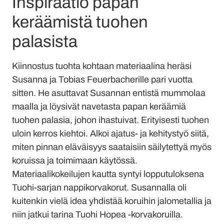
Inspiraatio papan
keräämistä tuohen
palasista
Kiinnostus tuohta kohtaan materiaalina heräsi
Susanna ja Tobias Feuerbacherille pari vuotta
sitten. He asuttavat Susannan entistä mummolaa
maalla ja löysivät navetasta papan keräämiä
tuohen palasia, johon ihastuivat. Erityisesti tuohen
uloin kerros kiehtoi. Alkoi ajatus- ja kehitystyö siitä,
miten pinnan eläväisyys saataisiin säilytettyä myös
koruissa ja toimimaan käytössä.
Materiaalikokeilujen kautta syntyi lopputuloksena
Tuohi-sarjan nappikorvakorut. Susannalla oli
kuitenkin vielä idea yhdistää koruihin jalometallia ja
niin jatkui tarina Tuohi Hopea -korvakoruilla.