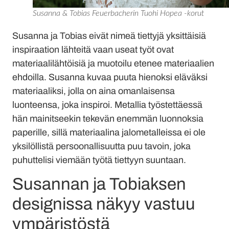
Susanna & Tobias Feuerbacherin Tuohi Hopea -korut
Susanna ja Tobias eivät nimeä tiettyjä yksittäisiä
inspiraation lähteitä vaan useat työt ovat
materiaalilähtöisiä ja muotoilu etenee materiaalien
ehdoilla. Susanna kuvaa puuta hienoksi eläväksi
materiaaliksi, jolla on aina omanlaisensa
luonteensa, joka inspiroi. Metallia työstettäessä
hän mainitseekin tekevän enemmän luonnoksia
paperille, sillä materiaalina jalometalleissa ei ole
yksilöllistä persoonallisuutta puu tavoin, joka
puhuttelisi viemään työtä tiettyyn suuntaan.
Susannan ja Tobiaksen
designissa näkyy vastuu
ympäristöstä