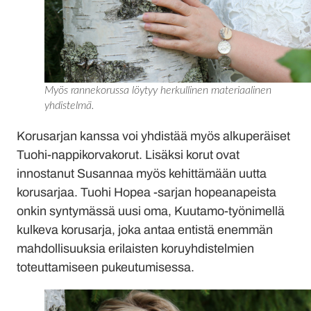
Myös rannekorussa löytyy herkullinen materiaalinen
yhdistelmä.
Korusarjan kanssa voi yhdistää myös alkuperäiset
Tuohi-nappikorvakorut. Lisäksi korut ovat
innostanut Susannaa myös kehittämään uutta
korusarjaa. Tuohi Hopea -sarjan hopeanapeista
onkin syntymässä uusi oma, Kuutamo-työnimellä
kulkeva korusarja, joka antaa entistä enemmän
mahdollisuuksia erilaisten koruyhdistelmien
toteuttamiseen pukeutumisessa.