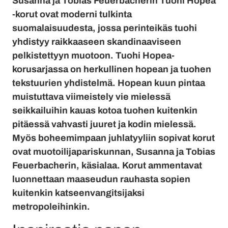
Susanna ja Tobias Feuerbacherin Tuohi Hopea
-korut ovat moderni tulkinta
suomalaisuudesta, jossa perinteikäs tuohi
yhdistyy raikkaaseen skandinaaviseen
pelkistettyyn muotoon. Tuohi Hopea-
korusarjassa on herkullinen hopean ja tuohen
tekstuurien yhdistelmä. Hopean kuun pintaa
muistuttava viimeistely vie mielessä
seikkailuihin kauas kotoa tuohen kuitenkin
pitäessä vahvasti juuret ja kodin mielessä.
Myös boheemimpaan juhlatyyliin sopivat korut
ovat muotoilijapariskunnan, Susanna ja Tobias
Feuerbacherin, käsialaa. Korut ammentavat
luonnettaan maaseudun rauhasta sopien
kuitenkin katseenvangitsijaksi
metropoleihinkin.