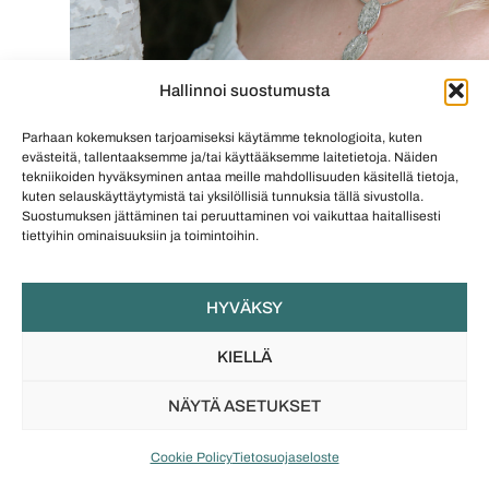
Hallinnoi suostumusta
Parhaan kokemuksen tarjoamiseksi käytämme teknologioita, kuten
Tuohi Hopea -korusarjan koruissa on yhdistetty tuohea ja
evästeitä, tallentaaksemme ja/tai käyttääksemme laitetietoja. Näiden
tekniikoiden hyväksyminen antaa meille mahdollisuuden käsitellä tietoja,
hopeaa.
kuten selauskäyttäytymistä tai yksilöllisiä tunnuksia tällä sivustolla.
Suostumuksen jättäminen tai peruuttaminen voi vaikuttaa haitallisesti
Arjen vaivattomista
tiettyihin ominaisuuksiin ja toimintoihin.
luottokoruista myös
HYVÄKSY
boheemille morsiamelle:
Susanna & Tobias
KIELLÄ
Feuerbacherin Tuohi
NÄYTÄ ASETUKSET
Hopea -korut sopivat
Cookie Policy
Tietosuojaseloste