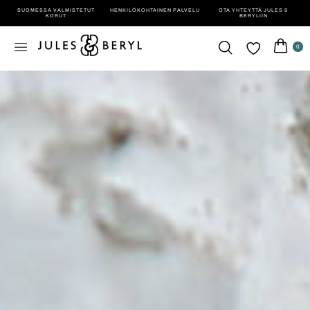
SUOMESSA VALMISTETUT
HENKILÖ­KOHTAINEN PALVELU
OTA YHTEYTTÄ JULES &
KORUT
BERYLIIN
0