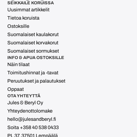
SEIKKAILE KORUISSA
Uusimmat artikkelit
Tietoa koruista
Ostoksille
Suomalaiset kaulakorut
Suomalaiset korvakorut
Suomalaiset sormukset
INFO & APUA OSTOKSILLE
Näin tilaat
Toimitushinnat ja -tavat
Peruutukset ja palautukset
Oppaat
OTA YHTEYTTÄ
Jules & Beryl Oy
Yhteydenottolomake
hello@julesandberyl.fi
Soita +358 40 538 0433
PL 37, 37501 Lempäälä