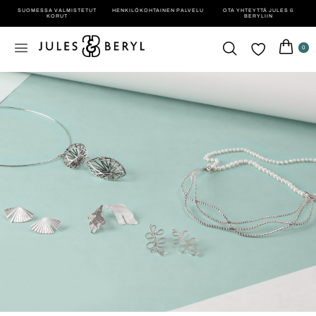
SUOMESSA VALMISTETUT
HENKILÖ­KOHTAINEN PALVELU
OTA YHTEYTTÄ JULES &
KORUT
BERYLIIN
0