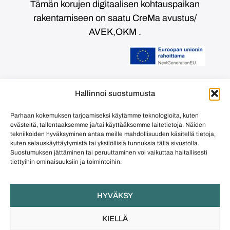
Tämän korujen digitaalisen kohtauspaikan
rakentamiseen on saatu CreMa avustus/
AVEK,OKM .
Euroopan unionin rahoittama –
Hallinnoi suostumusta
NextGenerationEU
Parhaan kokemuksen tarjoamiseksi käytämme teknologioita, kuten
evästeitä, tallentaaksemme ja/tai käyttääksemme laitetietoja. Näiden
©
Jules & Beryl
tekniikoiden hyväksyminen antaa meille mahdollisuuden käsitellä tietoja,
kuten selauskäyttäytymistä tai yksilöllisiä tunnuksia tällä sivustolla.
Suostumuksen jättäminen tai peruuttaminen voi vaikuttaa haitallisesti
tiettyihin ominaisuuksiin ja toimintoihin.
HYVÄKSY
KIELLÄ