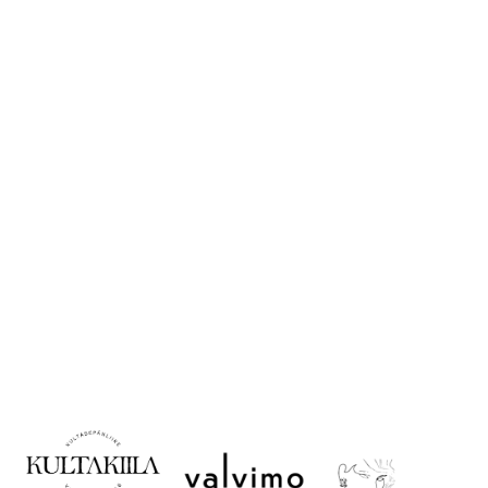
Opas korulahjan
ostoon
Korujen käyttö ja
säilytys
Valitse oikea koko