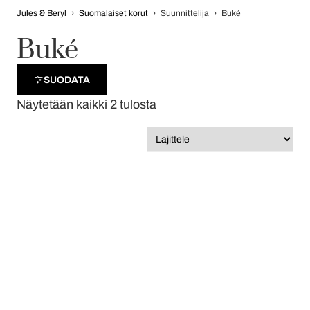
Jules & Beryl
›
Suomalaiset korut
›
Suunnittelija
›
Buké
Buké
SUODATA
Näytetään kaikki 2 tulosta