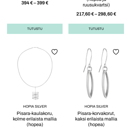
394
€
–
399
€
ruusukvartsi)
217,60
€
–
298,60
€
TUTUSTU
TUTUSTU
HOPIA SILVER
HOPIA SILVER
Pisara-kaulakoru,
Pisara-korvakorut,
kolme erilaista mallia
kaksi erilaista mallia
(hopea)
(hopea)