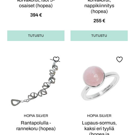
osaiset (hopea)
nappikiinnitys
(hopea)
394
€
255
€
TUTUSTU
TUTUSTU
HOPIA SILVER
HOPIA SILVER
Rantapolulla -
Lupaus-sormus,
rannekoru (hopea)
kaksi eri tyyliä
(hopea ja