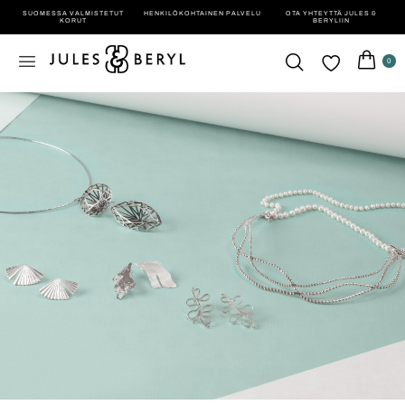
SUOMESSA VALMISTETUT
HENKILÖ­KOHTAINEN PALVELU
OTA YHTEYTTÄ JULES &
KORUT
BERYLIIN
0