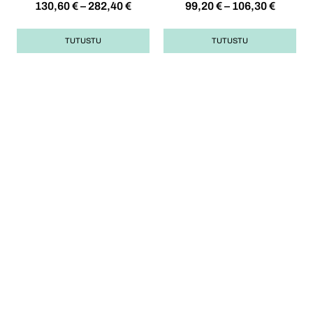
130,60
€
–
282,40
€
99,20
€
–
106,30
€
TUTUSTU
TUTUSTU
Opas korulahjan
ostoon
Korujen käyttö ja