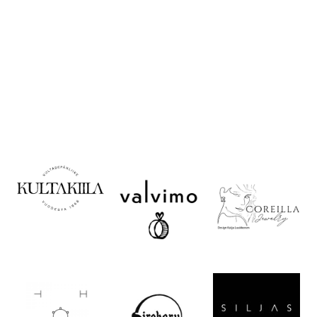
säilytys
Valitse oikea koko