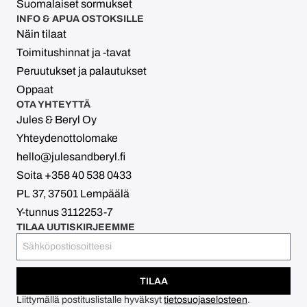
Suomalaiset sormukset
INFO & APUA OSTOKSILLE
Näin tilaat
Toimitushinnat ja -tavat
Peruutukset ja palautukset
Oppaat
OTA YHTEYTTÄ
Jules & Beryl Oy
Yhteydenottolomake
hello@julesandberyl.fi
Soita +358 40 538 0433
PL 37, 37501 Lempäälä
Y-tunnus 3112253-7
TILAA UUTISKIRJEEMME
TILAA
Liittymällä postituslistalle hyväksyt
tietosuojaselosteen
.