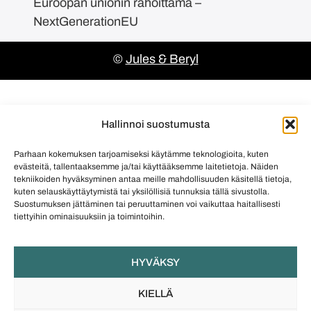
Euroopan unionin rahoittama –
NextGenerationEU
©
Jules & Beryl
Hallinnoi suostumusta
Parhaan kokemuksen tarjoamiseksi käytämme teknologioita, kuten
evästeitä, tallentaaksemme ja/tai käyttääksemme laitetietoja. Näiden
tekniikoiden hyväksyminen antaa meille mahdollisuuden käsitellä tietoja,
kuten selauskäyttäytymistä tai yksilöllisiä tunnuksia tällä sivustolla.
Suostumuksen jättäminen tai peruuttaminen voi vaikuttaa haitallisesti
tiettyihin ominaisuuksiin ja toimintoihin.
HYVÄKSY
KIELLÄ