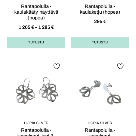
Rantapolulla -
Rantapolulla -
kaulakääty, näyttävä
kaulaketju (hopea)
(hopea)
295
€
1 265
€
–
1 285
€
TUTUSTU
TUTUSTU
HOPIA SILVER
HOPIA SILVER
Rantapolulla -
Rantapolulla -
korvakorut, isot 3-
korvakorut,