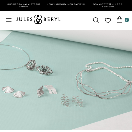
SUOMESSA VALMISTETUT
HENKILÖ­KOHTAINEN PALVELU
OTA YHTEYTTÄ JULES &
KORUT
BERYLIIN
0