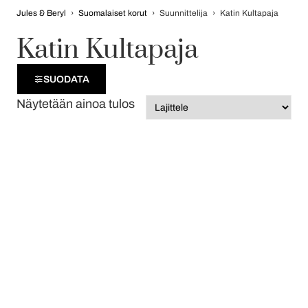
Jules & Beryl
›
Suomalaiset korut
›
Suunnittelija
›
Katin Kultapaja
Katin Kultapaja
SUODATA
Näytetään ainoa tulos
Opas korulahjan