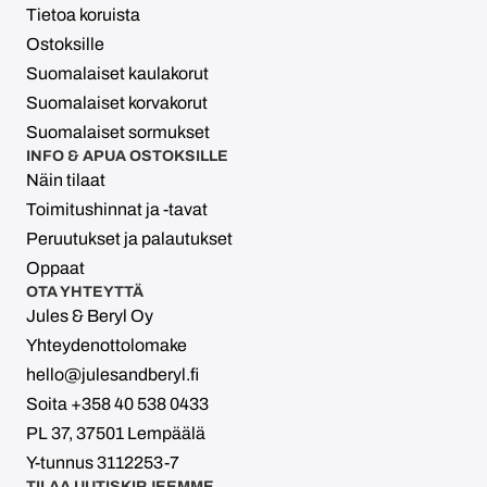
Tietoa koruista
Ostoksille
Suomalaiset kaulakorut
Suomalaiset korvakorut
Suomalaiset sormukset
INFO & APUA OSTOKSILLE
Näin tilaat
Toimitushinnat ja -tavat
Peruutukset ja palautukset
Oppaat
OTA YHTEYTTÄ
Jules & Beryl Oy
Yhteydenottolomake
hello@julesandberyl.fi
Soita +358 40 538 0433
PL 37, 37501 Lempäälä
Y-tunnus 3112253-7
TILAA UUTISKIRJEEMME