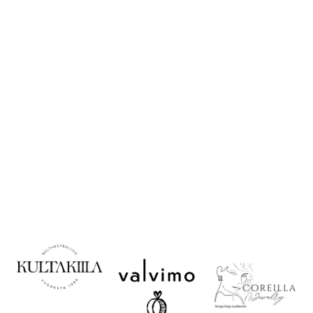
ostoon
Korujen käyttö ja
säilytys
Valitse oikea koko