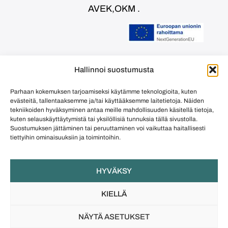
AVEK,OKM .
Euroopan unionin rahoittama –
Hallinnoi suostumusta
NextGenerationEU
Parhaan kokemuksen tarjoamiseksi käytämme teknologioita, kuten
evästeitä, tallentaaksemme ja/tai käyttääksemme laitetietoja. Näiden
©
Jules & Beryl
tekniikoiden hyväksyminen antaa meille mahdollisuuden käsitellä tietoja,
kuten selauskäyttäytymistä tai yksilöllisiä tunnuksia tällä sivustolla.
Suostumuksen jättäminen tai peruuttaminen voi vaikuttaa haitallisesti
tiettyihin ominaisuuksiin ja toimintoihin.
HYVÄKSY
KIELLÄ
NÄYTÄ ASETUKSET