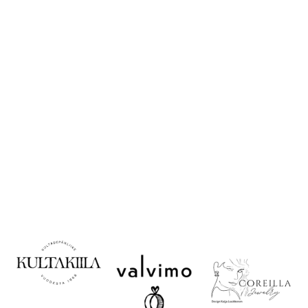
ostoon
Korujen käyttö ja
säilytys
Valitse oikea koko