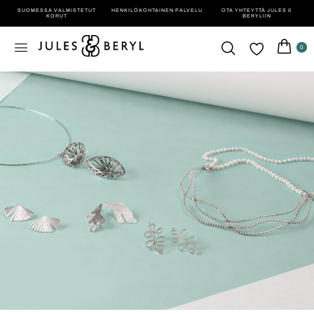
SUOMESSA VALMISTETUT
HENKILÖ­KOHTAINEN PALVELU
OTA YHTEYTTÄ JULES &
KORUT
BERYLIIN
0