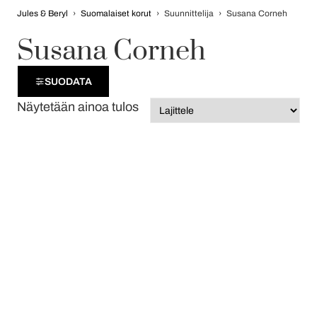
Jules & Beryl
›
Suomalaiset korut
›
Suunnittelija
›
Susana Corneh
Susana Corneh
SUODATA
Näytetään ainoa tulos
Opas korulahjan