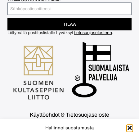
TILAA
Liittymällä postituslistalle hyväksyt
tietosuojaselosteen
.
Käyttöehdot
&
Tietosuojaseloste
Tämän korujen digitaalisen kohtauspaikan
Hallinnoi suostumusta
rakentamiseen on saatu CreMa avustus/