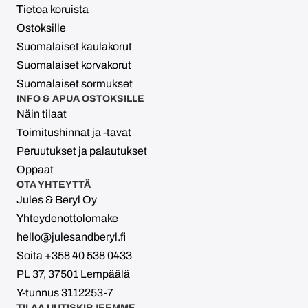
Tietoa koruista
Ostoksille
Suomalaiset kaulakorut
Suomalaiset korvakorut
Suomalaiset sormukset
INFO & APUA OSTOKSILLE
Näin tilaat
Toimitushinnat ja -tavat
Peruutukset ja palautukset
Oppaat
OTA YHTEYTTÄ
Jules & Beryl Oy
Yhteydenottolomake
hello@julesandberyl.fi
Soita +358 40 538 0433
PL 37, 37501 Lempäälä
Y-tunnus 3112253-7
TILAA UUTISKIRJEEMME