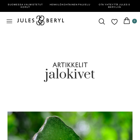
SUOMESSA VALMISTETUT
HENKILÖ­KOHTAINEN PALVELU
OTA YHTEYTTÄ JULES &
KORUT
BERYLIIN
0
ARTIKKELIT
jalokivet