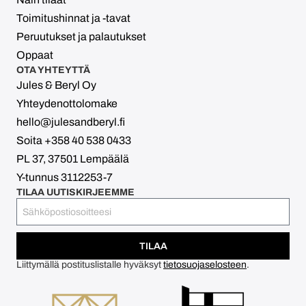
Toimitushinnat ja -tavat
Peruutukset ja palautukset
Oppaat
OTA YHTEYTTÄ
Jules & Beryl Oy
Yhteydenottolomake
hello@julesandberyl.fi
Soita +358 40 538 0433
PL 37, 37501 Lempäälä
Y-tunnus 3112253-7
TILAA UUTISKIRJEEMME
TILAA
Liittymällä postituslistalle hyväksyt
tietosuojaselosteen
.