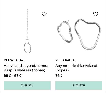
MEIRA RAUTA
MEIRA RAUTA
Above and beyond, sormus
Asymmetrical-korvakorut
& riipus yhdessä (hopea)
(hopea)
69
€
–
97
€
76
€
TUTUSTU
TUTUSTU