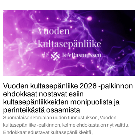
Vuoden kultasepänliike 2026 -palkinnon
ehdokkaat nostavat esiin
kultasepänliikkeiden monipuolista ja
perinteikästä osaamista
Suomalaisen korualan uuden tunnustuksen, Vuoden
kultasepänliike -palkinnon, kolme ehdokasta on nyt valittu.
Ehdokkaat edustavat kultasepänliikkeitä,