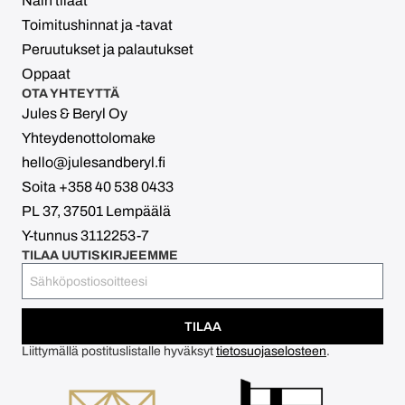
Näin tilaat
Toimitushinnat ja -tavat
Peruutukset ja palautukset
Oppaat
OTA YHTEYTTÄ
Jules & Beryl Oy
Yhteydenottolomake
hello@julesandberyl.fi
Soita +358 40 538 0433
PL 37, 37501 Lempäälä
Y-tunnus 3112253-7
TILAA UUTISKIRJEEMME
TILAA
Liittymällä postituslistalle hyväksyt
tietosuojaselosteen
.