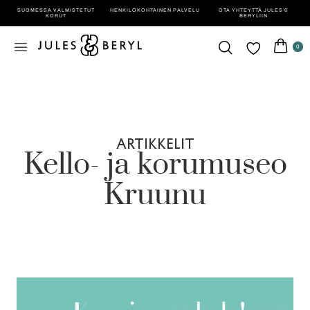
SUOMESSA VALMISTETUT
HENKILÖ­KOHTAINEN PALVELU
OTA YHTEYTTÄ JULES &
KORUT
BERYLIIN
0
ARTIKKELIT
Kello- ja korumuseo
Kruunu