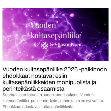
Vuoden kultasepänliike 2026 -palkinnon
ehdokkaat nostavat esiin
kultasepänliikkeiden monipuolista ja
perinteikästä osaamista
Suomalaisen korualan uuden tunnustuksen, Vuoden
kultasepänliike -palkinnon, kolme ehdokasta on nyt valittu.
Ehdokkaat edustavat kultasepänliikkeitä,