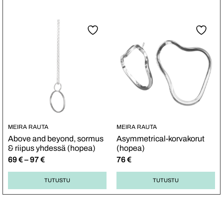
MEIRA RAUTA
MEIRA RAUTA
Above and beyond, sormus
Asymmetrical-korvakorut
& riipus yhdessä (hopea)
(hopea)
69
€
–
97
€
76
€
TUTUSTU
TUTUSTU