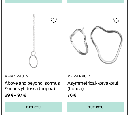
MEIRA RAUTA
MEIRA RAUTA
Above and beyond, sormus
Asymmetrical-korvakorut
& riipus yhdessä (hopea)
(hopea)
69
€
–
97
€
76
€
TUTUSTU
TUTUSTU