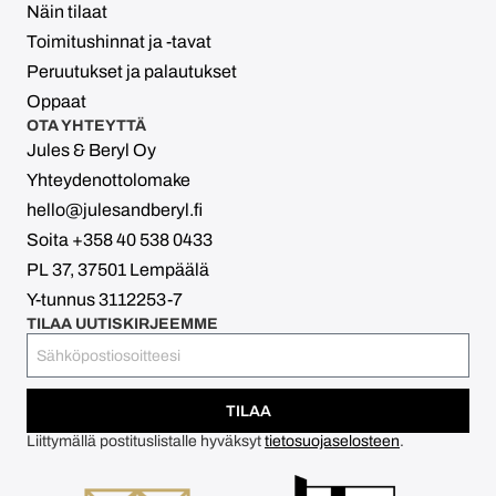
Näin tilaat
Toimitushinnat ja -tavat
Peruutukset ja palautukset
Oppaat
OTA YHTEYTTÄ
Jules & Beryl Oy
Yhteydenottolomake
hello@julesandberyl.fi
Soita +358 40 538 0433
PL 37, 37501 Lempäälä
Y-tunnus 3112253-7
TILAA UUTISKIRJEEMME
TILAA
Liittymällä postituslistalle hyväksyt
tietosuojaselosteen
.