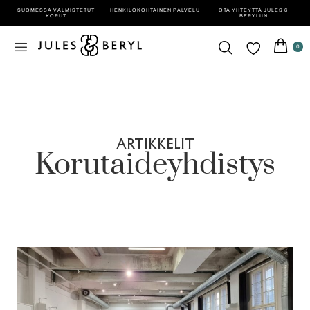
SUOMESSA VALMISTETUT
HENKILÖ­KOHTAINEN PALVELU
OTA YHTEYTTÄ JULES &
KORUT
BERYLIIN
0
ARTIKKELIT
Korutaideyhdistys