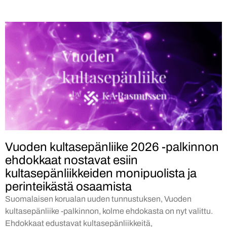
Vuoden kultasepänliike 2026 -palkinnon
ehdokkaat nostavat esiin
kultasepänliikkeiden monipuolista ja
perinteikästä osaamista
Suomalaisen korualan uuden tunnustuksen, Vuoden
kultasepänliike -palkinnon, kolme ehdokasta on nyt valittu.
Ehdokkaat edustavat kultasepänliikkeitä,