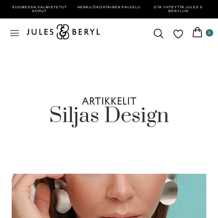
SUOMESSA VALMISTETUT
HENKILÖ­KOHTAINEN PALVELU
OTA YHTEYTTÄ JULES &
KORUT
BERYLIIN
0
ARTIKKELIT
Siljas Design