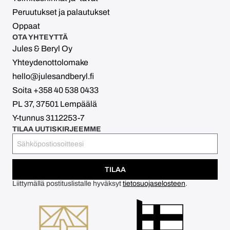
Peruutukset ja palautukset
Oppaat
OTA YHTEYTTÄ
Jules & Beryl Oy
Yhteydenottolomake
hello@julesandberyl.fi
Soita +358 40 538 0433
PL 37, 37501 Lempäälä
Y-tunnus 3112253-7
TILAA UUTISKIRJEEMME
TILAA
Liittymällä postituslistalle hyväksyt
tietosuojaselosteen
.