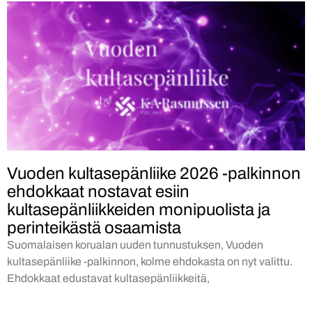
Vuoden kultasepänliike 2026 -palkinnon
ehdokkaat nostavat esiin
kultasepänliikkeiden monipuolista ja
perinteikästä osaamista
Suomalaisen korualan uuden tunnustuksen, Vuoden
kultasepänliike -palkinnon, kolme ehdokasta on nyt valittu.
Ehdokkaat edustavat kultasepänliikkeitä,