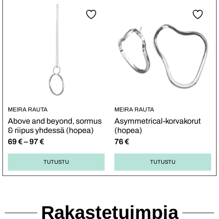
MEIRA RAUTA
MEIRA RAUTA
Above and beyond, sormus
Asymmetrical-korvakorut
& riipus yhdessä (hopea)
(hopea)
69
€
–
97
€
76
€
TUTUSTU
TUTUSTU
Rakastetuimpia