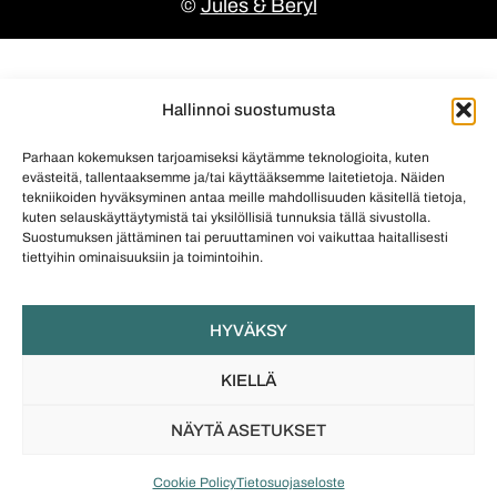
©
Jules & Beryl
Hallinnoi suostumusta
Parhaan kokemuksen tarjoamiseksi käytämme teknologioita, kuten
evästeitä, tallentaaksemme ja/tai käyttääksemme laitetietoja. Näiden
tekniikoiden hyväksyminen antaa meille mahdollisuuden käsitellä tietoja,
kuten selauskäyttäytymistä tai yksilöllisiä tunnuksia tällä sivustolla.
Suostumuksen jättäminen tai peruuttaminen voi vaikuttaa haitallisesti
tiettyihin ominaisuuksiin ja toimintoihin.
HYVÄKSY
KIELLÄ
NÄYTÄ ASETUKSET
Cookie Policy
Tietosuojaseloste