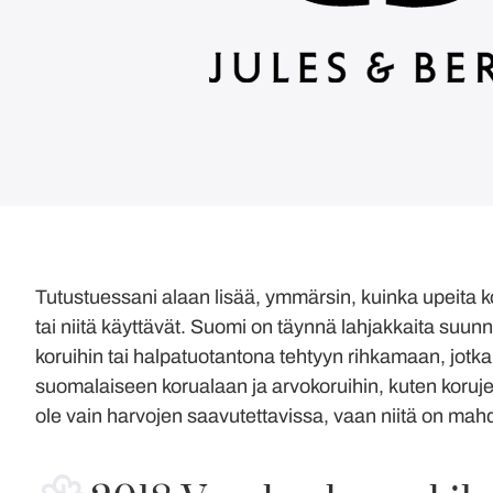
Tutustuessani alaan lisää, ymmärsin, kuinka upeita ko
tai niitä käyttävät. Suomi on täynnä lahjakkaita suun
koruihin tai halpatuotantona tehtyyn rihkamaan, jotka
suomalaiseen korualaan ja arvokoruihin, kuten korujen
ole vain harvojen saavutettavissa, vaan niitä on mahdo