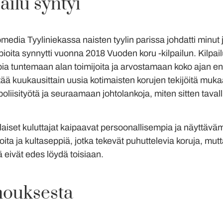
ailu syntyi
dia Tyyliniekassa naisten tyylin parissa johdatti minut j
ypioita synnytti vuonna 2018 Vuoden koru -kilpailun. Kilp
pia tuntemaan alan toimijoita ja arvostamaan koko ajan 
ää kuukausittain uusia kotimaisten korujen tekijöitä mukaan
iisityötä ja seuraamaan johtolankoja, miten sitten tavalli
aiset kuluttajat kaipaavat persoonallisempia ja näyttäväm
joita ja kultaseppiä, jotka tekevät puhuttelevia koruja, mutt
ä eivät edes löydä toisiaan.
mouksesta