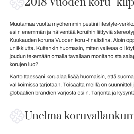
2018 Vuoden koru -kilp
Muutamaa vuotta myöhemmin pestini lifestyle-verkkome
esiin enemmän ja hälventää koruihin liittyviä stereot
Kuukauden koruna Vuoden koru -finalistina. Aloin op
uniikkiutta. Kuitenkin huomasin, miten vaikeaa oli löyt
joudun tekemään omalla tavallaan monitahoista salapol
korujen luo?
Kartoittaessani korualaa lisää huomaisin, että suomal
valikoimissa tarjotaan. Toisaalta meillä on suunnitteli
globaalien brändien varjosta esiin. Tarjonta ja kysynt
Unelma koruvallanku