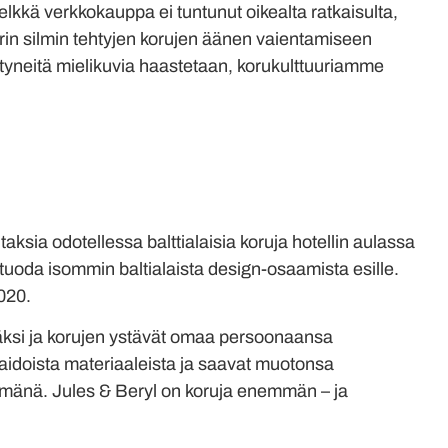
lkkä verkkokauppa ei tuntunut oikealta ratkaisulta,
rin silmin tehtyjen korujen äänen vaientamiseen
istyneitä mielikuvia haastetaan, korukulttuuriamme
aksia odotellessa balttialaisia koruja hotellin aulassa
 tuoda isommin baltialaista design-osaamista esille.
020.
yväksi ja korujen ystävät omaa persoonaansa
 aidoista materiaaleista ja saavat muotonsa
tämänä. Jules & Beryl on koruja enemmän – ja