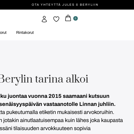
OTA YHTEYTTÄ JULES & BERYLIIN
0
orut
Rintakorut
Berylin tarina alkoi
 alku juontaa vuonna 2015 saamaani kutsuun
tsenäisyyspäivän vastaanotolle Linnan juhliin.
tta pukeutumalla etiketin mukaisesti arvokoruihin.
aan jotakin ainutlaatuisempaa kuin lähes joka kaupasta
essäni tilaisuuden arvokkuuteen sopivia