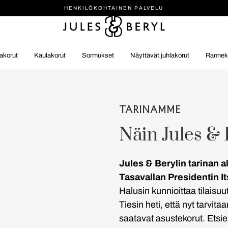
HENKILÖ­KOHTAINEN PALVELU
akorut
Kaulakorut
Sormukset
Näyttävät juhlakorut
Rannek
TARINAMME
Näin Jules & 
Jules & Berylin tarinan
Tasavallan Presidentin I
Halusin kunnioittaa tilaisuu
Tiesin heti, että nyt tarvit
saatavat asustekorut. Etsi