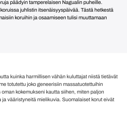
oruja päädyin tamperelaisen Nagualin puheille.
oruissa juhlistin itsenäisyyspäivää. Tästä hetkestä
aisiin koruihin ja osaamiseen tulisi muuttamaan
ta kuinka harmillisen vähän kuluttajat niistä tietävät
me totutettu joko geneerisiin massatuotettuihin
yös oman kokemukseni kautta siihen, miten paljon
 ja vääristyneitä mielikuvia. Suomalaiset korut eivät