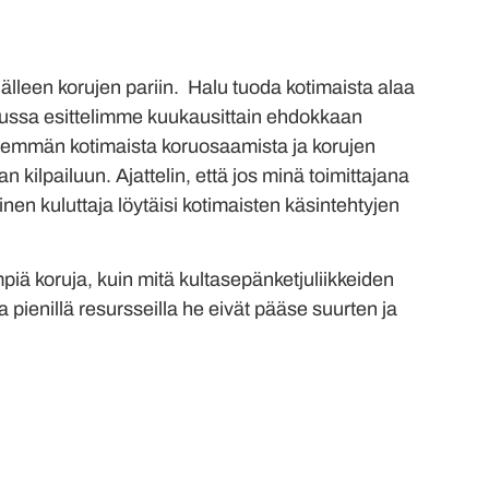
älleen korujen pariin. Halu tuoda kotimaista alaa
ailussa esittelimme kuukausittain ehdokkaan
enemmän kotimaista koruosaamista ja korujen
 kilpailuun. Ajattelin, että jos minä toimittajana
nen kuluttaja löytäisi kotimaisten käsintehtyjen
piä koruja, kuin mitä kultasepänketjuliikkeiden
a pienillä resursseilla he eivät pääse suurten ja