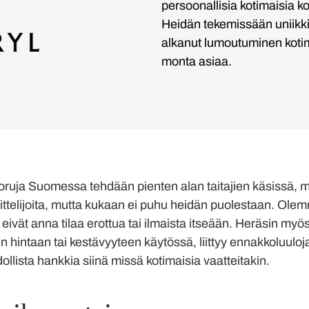
persoonallisia kotimaisia k
Heidän tekemissään uniikkik
alkanut lumoutuminen kotim
monta asiaa.
ruja Suomessa tehdään pienten alan taitajien käsissä, mut
nittelijoita, mutta kukaan ei puhu heidän puolestaan. Olem
 eivät anna tilaa erottua tai ilmaista itseään. Heräsin m
 hintaan tai kestävyyteen käytössä, liittyy ennakkoluuloja
llista hankkia siinä missä kotimaisia vaatteitakin.