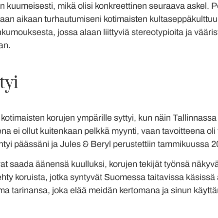
 kuumeisesti, mikä olisi konkreettinen seuraava askel. Pe
aan aikaan turhautumiseni kotimaisten kultaseppäkulttuu
nkumouksesta, jossa alaan liittyviä stereotypioita ja väär
an.
tyi
timaisten korujen ympärille syttyi, kun näin Tallinnassa t
a ei ollut kuitenkaan pelkkä myynti, vaan tavoitteena oli
yntyi päässäni ja Jules & Beryl perustettiin tammikuussa 2
evat saada äänensä kuulluksi, korujen tekijät työnsä näk
ehty koruista, jotka syntyvät Suomessa taitavissa käsissä
 oma tarinansa, joka elää meidän kertomana ja sinun käyt