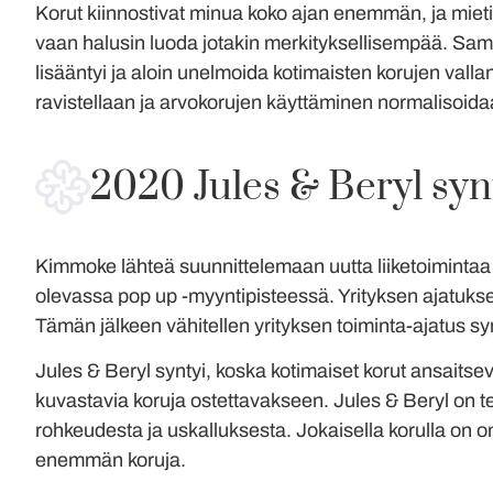
Korut kiinnostivat minua koko ajan enemmän, ja mietin
vaan halusin luoda jotakin merkityksellisempää. Sam
lisääntyi ja aloin unelmoida kotimaisten korujen valla
ravistellaan ja arvokorujen käyttäminen normalisoida
2020 Jules & Beryl syn
Kimmoke lähteä suunnittelemaan uutta liiketoimintaa ko
olevassa pop up -myyntipisteessä. Yrityksen ajatuksen
Tämän jälkeen vähitellen yrityksen toiminta-ajatus s
Jules & Beryl syntyi, koska kotimaiset korut ansaits
kuvastavia koruja ostettavakseen. Jules & Beryl on t
rohkeudesta ja uskalluksesta. Jokaisella korulla on
enemmän koruja.