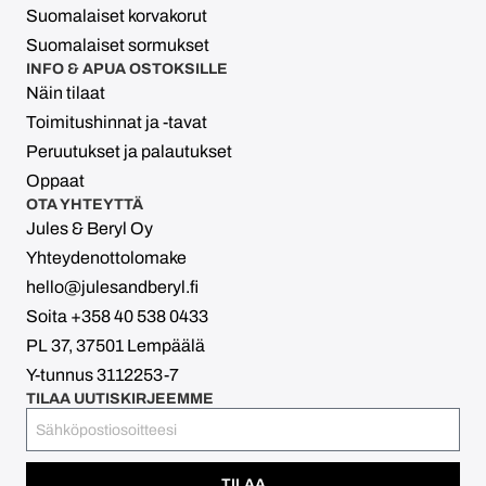
Suomalaiset korvakorut
Suomalaiset sormukset
INFO & APUA OSTOKSILLE
Näin tilaat
Toimitushinnat ja -tavat
Peruutukset ja palautukset
Oppaat
OTA YHTEYTTÄ
Jules & Beryl Oy
Yhteydenottolomake
hello@julesandberyl.fi
Soita +358 40 538 0433
PL 37, 37501 Lempäälä
Y-tunnus 3112253-7
TILAA UUTISKIRJEEMME
TILAA