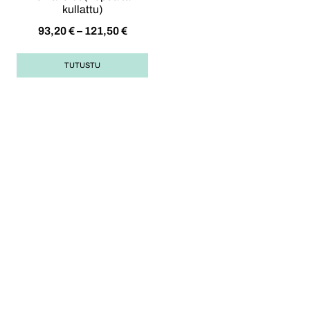
kullattu)
93,20
€
–
121,50
€
TUTUSTU
Opas korulahjan
ostoon