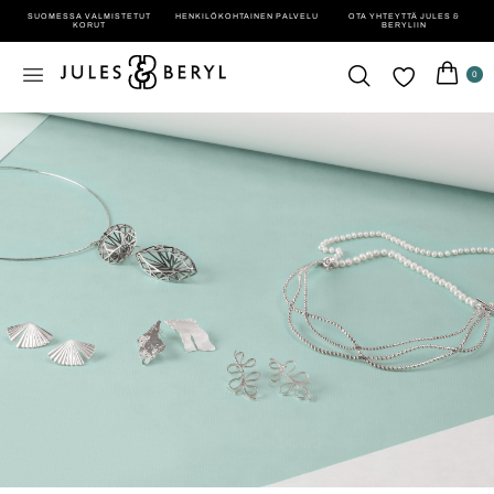
SUOMESSA VALMISTETUT
HENKILÖ­KOHTAINEN PALVELU
OTA YHTEYTTÄ JULES &
KORUT
BERYLIIN
0