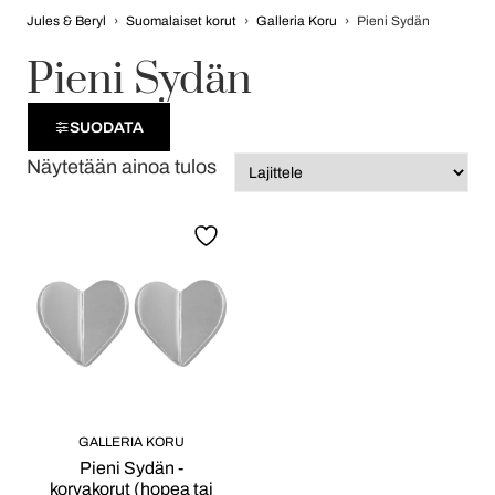
Jules & Beryl
›
Suomalaiset korut
›
Galleria Koru
›
Pieni Sydän
Pieni Sydän
SUODATA
Näytetään ainoa tulos
GALLERIA KORU
Pieni Sydän -
korvakorut (hopea tai