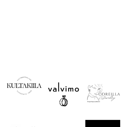
Korujen käyttö ja
säilytys
Valitse oikea koko