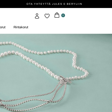
OTA YHTEYTTÄ JULES & BERYLIIN
0
orut
Rintakorut