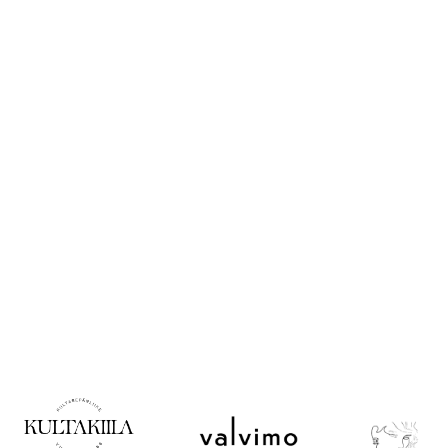
Opas
korulahjan
ostoon