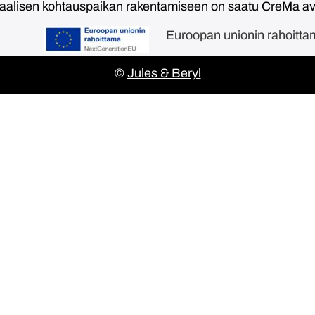
taalisen kohtauspaikan rakentamiseen on saatu CreMa 
Euroopan unionin rahoitt
©
Jules & Beryl