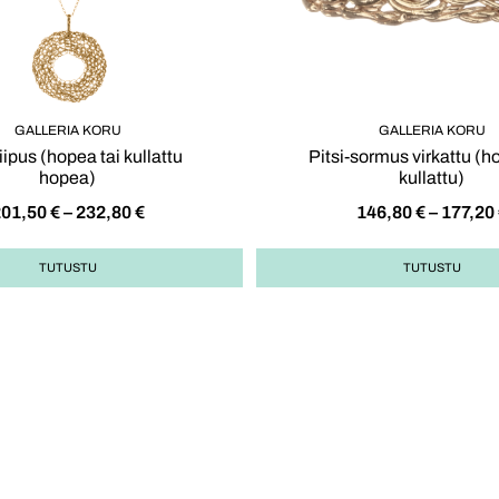
GALLERIA KORU
GALLERIA KORU
riipus (hopea tai kullattu
Pitsi-sormus virkattu (h
hopea)
kullattu)
201,50
€
–
232,80
€
146,80
€
–
177,20
TUTUSTU
TUTUSTU