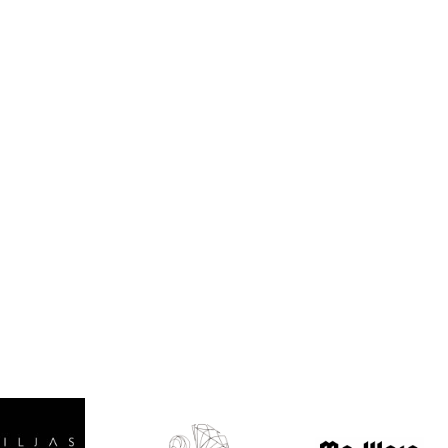
Valitse oikea
koko