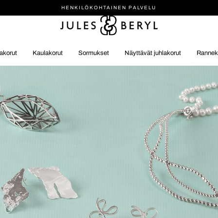
HENKILÖ­KOHTAINEN PALVELU
akorut
Kaulakorut
Sormukset
Näyttävät juhlakorut
Rannek