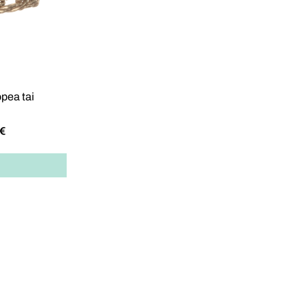
opea tai
€