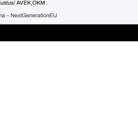
avustus/ AVEK,OKM .
ama – NextGenerationEU