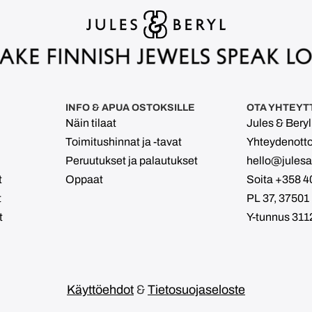
INFO & APUA OSTOKSILLE
OTA YHTEYT
Näin tilaat
Jules & Bery
Toimitushinnat ja -tavat
Yhteydenott
Peruutukset ja palautukset
hello@julesan
t
Oppaat
Soita +358 4
t
PL 37, 37501
t
Y-tunnus 311
Käyttöehdot
&
Tietosuojaseloste