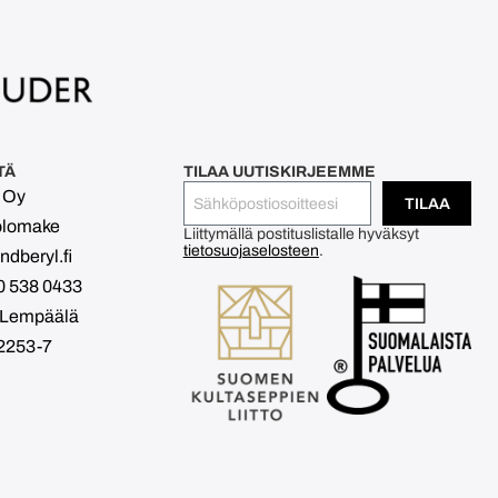
TÄ
TILAA UUTISKIRJEEMME
l Oy
TILAA
olomake
Liittymällä postituslistalle hyväksyt
tietosuojaselosteen
.
dberyl.fi
0 538 0433
 Lempäälä
2253-7