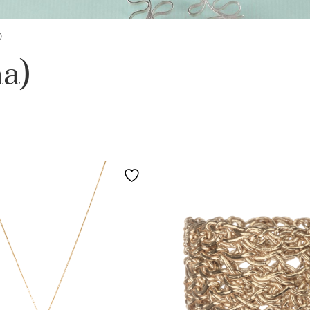
)
aa)