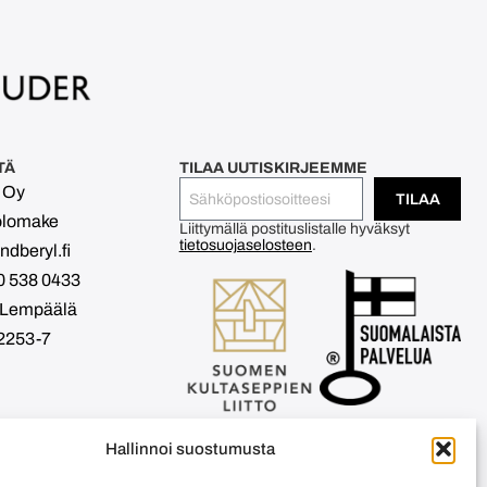
TÄ
TILAA UUTISKIRJEEMME
l Oy
TILAA
olomake
Liittymällä postituslistalle hyväksyt
tietosuojaselosteen
.
dberyl.fi
0 538 0433
 Lempäälä
2253-7
Hallinnoi suostumusta