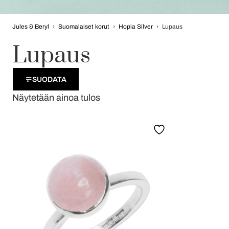
Jules & Beryl
›
Suomalaiset korut
›
Hopia Silver
›
Lupaus
Lupaus
SUODATA
Näytetään ainoa tulos