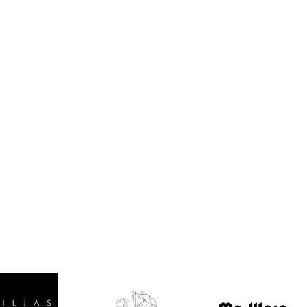
Valitse oikea
koko