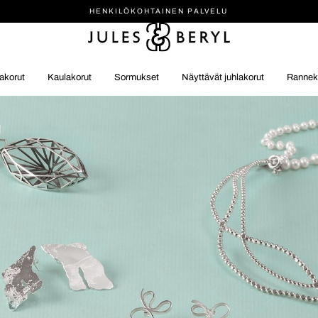
HENKILÖ­KOHTAINEN PALVELU
akorut
Kaulakorut
Sormukset
Näyttävät juhlakorut
Rannek