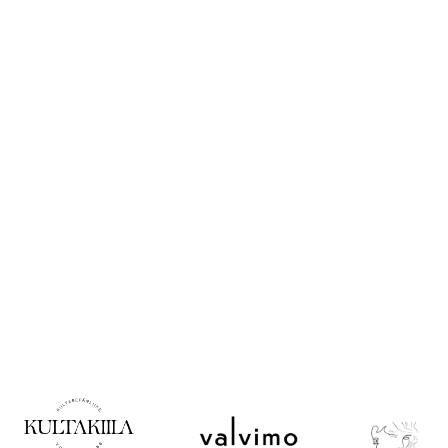
Opas
korulahjan
ostoon