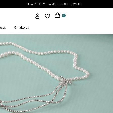
OTA YHTEYTTÄ JULES & BERYLIIN
0
orut
Rintakorut