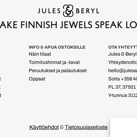
INFO & APUA OSTOKSILLE
OTA YHTEYT
Näin tilaat
Jules & Bery
Toimitushinnat ja -tavat
Yhteydenott
Peruutukset ja palautukset
hello@julesan
t
Oppaat
Soita +358 4
t
PL 37, 37501
t
Y-tunnus 311
Käyttöehdot
&
Tietosuojaseloste