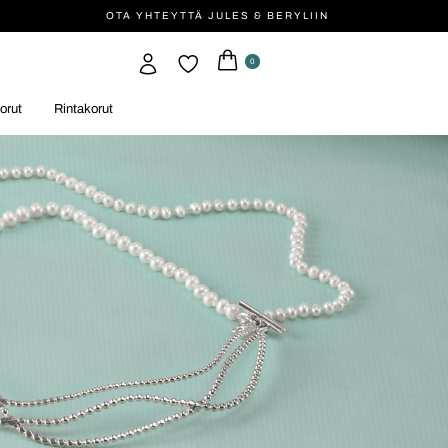
OTA YHTEYTTÄ JULES & BERYLIIN
0
orut
Rintakorut