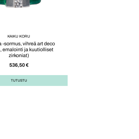
KAIKU KORU
 -sormus, vihreä art deco
 emalointi ja kuutiolliset
zirkoniat)
536,50
€
TUTUSTU