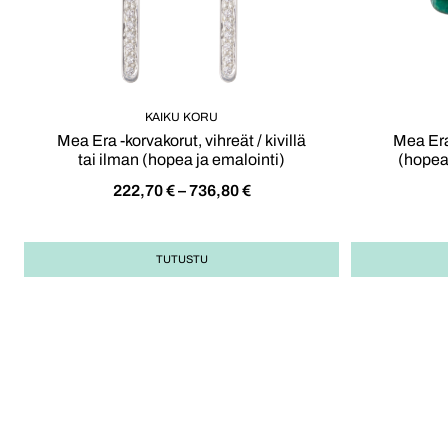
KAIKU KORU
Mea Era -korvakorut, vihreät / kivillä
Mea Era
tai ilman (hopea ja emalointi)
(hopea,
222,70
€
–
736,80
€
TUTUSTU