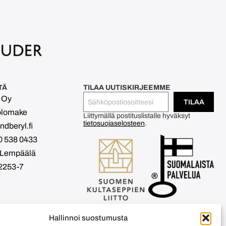
TÄ
TILAA UUTISKIRJEEMME
l Oy
TILAA
olomake
Liittymällä postituslistalle hyväksyt
tietosuojaselosteen
.
dberyl.fi
0 538 0433
 Lempäälä
2253-7
Hallinnoi suostumusta