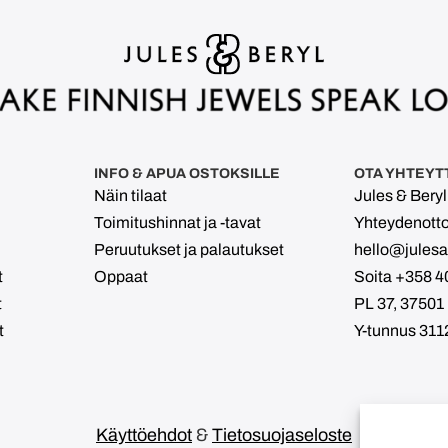
INFO & APUA OSTOKSILLE
OTA YHTEYT
Näin tilaat
Jules & Bery
Toimitushinnat ja -tavat
Yhteydenott
Peruutukset ja palautukset
hello@julesan
t
Oppaat
Soita +358 4
t
PL 37, 37501
t
Y-tunnus 311
Käyttöehdot
&
Tietosuojaseloste