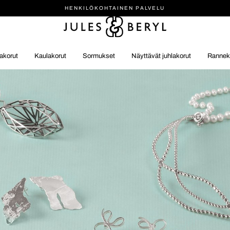
HENKILÖ­KOHTAINEN PALVELU
akorut
Kaulakorut
Sormukset
Näyttävät juhlakorut
Rannek