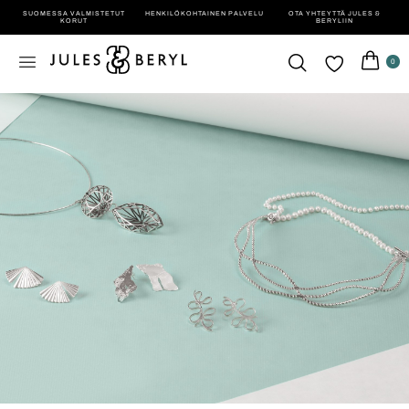
SUOMESSA VALMISTETUT
HENKILÖ­KOHTAINEN PALVELU
OTA YHTEYTTÄ JULES &
KORUT
BERYLIIN
0