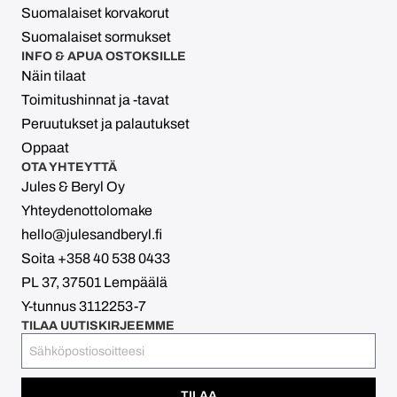
Suomalaiset korvakorut
Suomalaiset sormukset
INFO & APUA OSTOKSILLE
Näin tilaat
Toimitushinnat ja -tavat
Peruutukset ja palautukset
Oppaat
OTA YHTEYTTÄ
Jules & Beryl Oy
Yhteydenottolomake
hello@julesandberyl.fi
Soita +358 40 538 0433
PL 37, 37501 Lempäälä
Y-tunnus 3112253-7
TILAA UUTISKIRJEEMME
TILAA