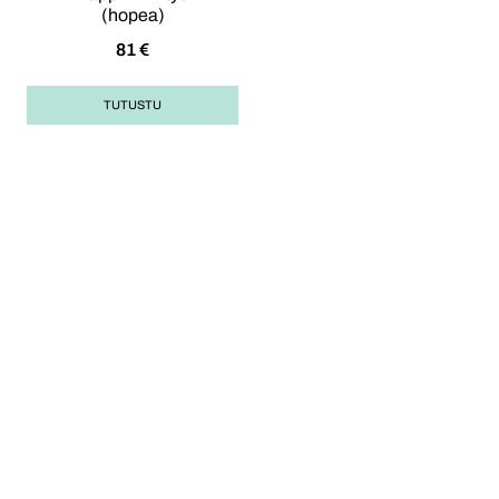
(hopea)
81
€
TUTUSTU
Opas korulahjan
ostoon