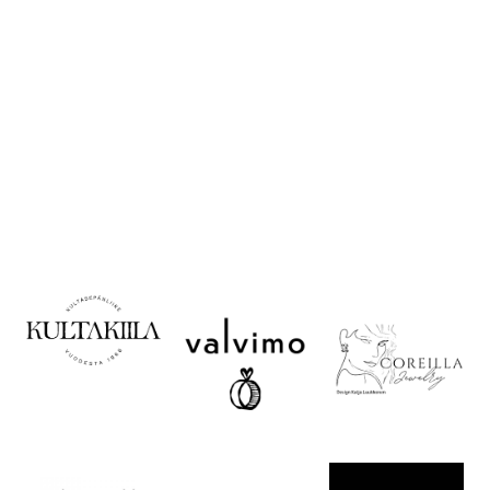
Korujen käyttö ja
säilytys
Valitse oikea koko