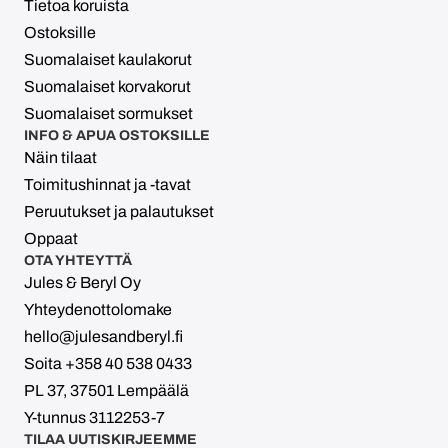
Tietoa koruista
Ostoksille
Suomalaiset kaulakorut
Suomalaiset korvakorut
Suomalaiset sormukset
INFO & APUA OSTOKSILLE
Näin tilaat
Toimitushinnat ja -tavat
Peruutukset ja palautukset
Oppaat
OTA YHTEYTTÄ
Jules & Beryl Oy
Yhteydenottolomake
hello@julesandberyl.fi
Soita +358 40 538 0433
PL 37, 37501 Lempäälä
Y-tunnus 3112253-7
TILAA UUTISKIRJEEMME