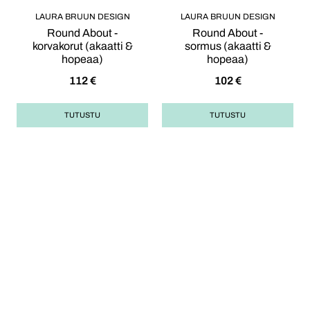
LAURA BRUUN DESIGN
LAURA BRUUN DESIGN
Round About -
Round About -
korvakorut (akaatti &
sormus (akaatti &
hopeaa)
hopeaa)
112
€
102
€
TUTUSTU
TUTUSTU
Opas korulahjan