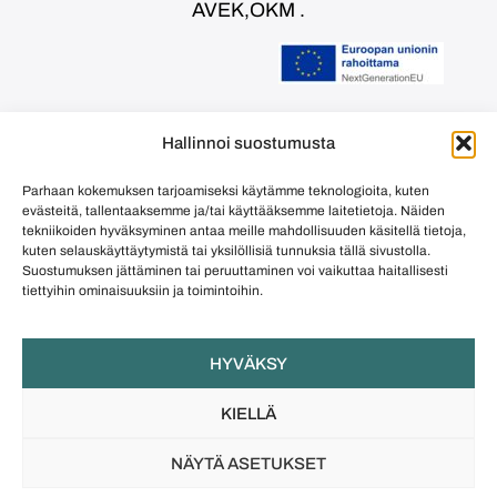
AVEK,OKM .
Euroopan unionin rahoittama –
Hallinnoi suostumusta
NextGenerationEU
Parhaan kokemuksen tarjoamiseksi käytämme teknologioita, kuten
evästeitä, tallentaaksemme ja/tai käyttääksemme laitetietoja. Näiden
©
Jules & Beryl
tekniikoiden hyväksyminen antaa meille mahdollisuuden käsitellä tietoja,
kuten selauskäyttäytymistä tai yksilöllisiä tunnuksia tällä sivustolla.
Suostumuksen jättäminen tai peruuttaminen voi vaikuttaa haitallisesti
tiettyihin ominaisuuksiin ja toimintoihin.
HYVÄKSY
KIELLÄ
NÄYTÄ ASETUKSET