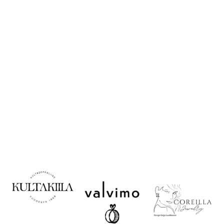
ostoon
Korujen käyttö ja
säilytys
Valitse oikea koko