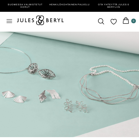
SUOMESSA VALMISTETUT
HENKILÖ­KOHTAINEN PALVELU
OTA YHTEYTTÄ JULES &
KORUT
BERYLIIN
0