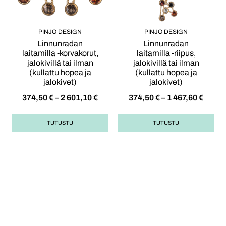
PINJO DESIGN
PINJO DESIGN
Linnunradan
Linnunradan
laitamilla -korvakorut,
laitamilla -riipus,
jalokivillä tai ilman
jalokivillä tai ilman
(kullattu hopea ja
(kullattu hopea ja
jalokivet)
jalokivet)
374,50
€
–
2 601,10
€
374,50
€
–
1 467,60
€
TUTUSTU
TUTUSTU