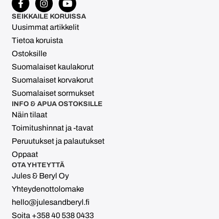
SEIKKAILE KORUISSA
Uusimmat artikkelit
Tietoa koruista
Ostoksille
Suomalaiset kaulakorut
Suomalaiset korvakorut
Suomalaiset sormukset
INFO & APUA OSTOKSILLE
Näin tilaat
Toimitushinnat ja -tavat
Peruutukset ja palautukset
Oppaat
OTA YHTEYTTÄ
Jules & Beryl Oy
Yhteydenottolomake
hello@julesandberyl.fi
Soita +358 40 538 0433