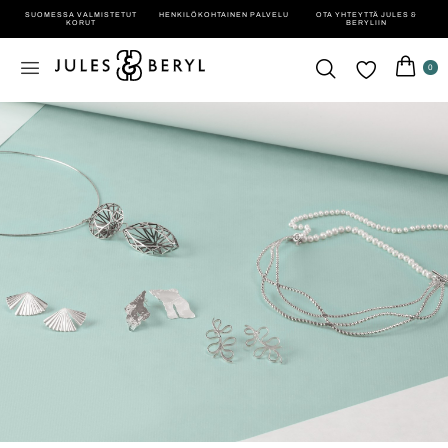
SUOMESSA VALMISTETUT
HENKILÖ­KOHTAINEN PALVELU
OTA YHTEYTTÄ JULES &
KORUT
BERYLIIN
0