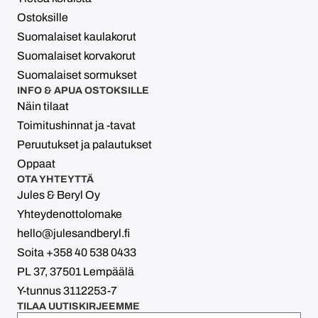
Ostoksille
Suomalaiset kaulakorut
Suomalaiset korvakorut
Suomalaiset sormukset
INFO & APUA OSTOKSILLE
Näin tilaat
Toimitushinnat ja -tavat
Peruutukset ja palautukset
Oppaat
OTA YHTEYTTÄ
Jules & Beryl Oy
Yhteydenottolomake
hello@julesandberyl.fi
Soita +358 40 538 0433
PL 37, 37501 Lempäälä
Y-tunnus 3112253-7
TILAA UUTISKIRJEEMME