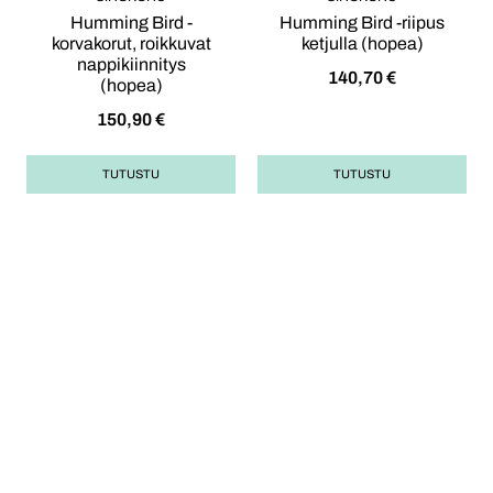
Humming Bird -
Humming Bird -riipus
korvakorut, roikkuvat
ketjulla (hopea)
nappikiinnitys
140,70
€
(hopea)
150,90
€
TUTUSTU
TUTUSTU
Opas korulahjan
ostoon