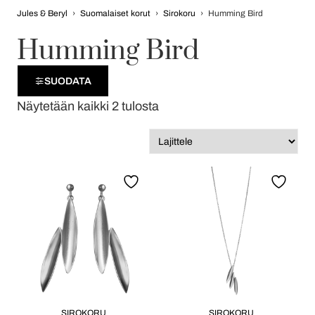
Jules & Beryl
›
Suomalaiset korut
›
Sirokoru
›
Humming Bird
Humming Bird
SUODATA
Näytetään kaikki 2 tulosta
SIROKORU
SIROKORU