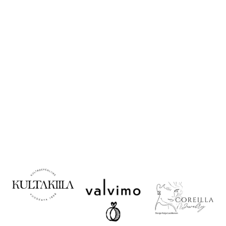
Korujen käyttö ja
säilytys
Valitse oikea koko