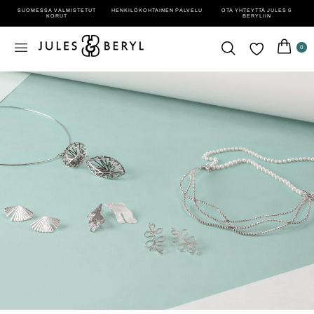
SUOMESSA VALMISTETUT
HENKILÖ­KOHTAINEN PALVELU
OTA YHTEYTTÄ JULES &
KORUT
BERYLIIN
0