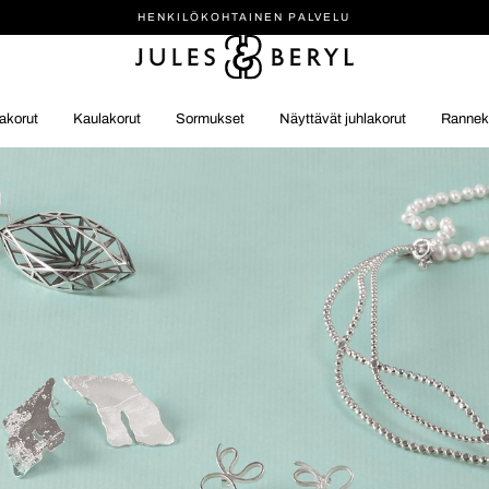
HENKILÖ­KOHTAINEN PALVELU
akorut
Kaulakorut
Sormukset
Näyttävät juhlakorut
Rannek