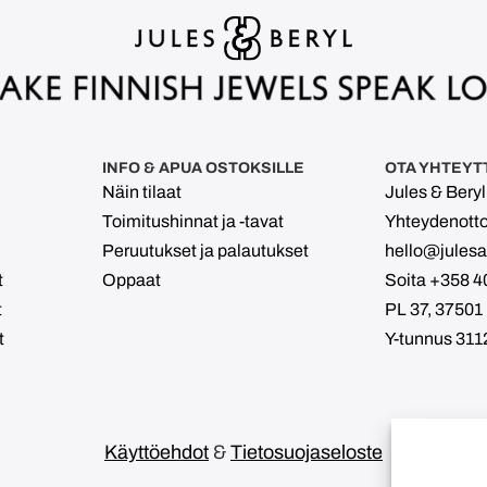
INFO & APUA OSTOKSILLE
OTA YHTEYT
Näin tilaat
Jules & Bery
Toimitushinnat ja -tavat
Yhteydenott
Peruutukset ja palautukset
hello@julesan
t
Oppaat
Soita +358 4
t
PL 37, 37501
t
Y-tunnus 311
Käyttöehdot
&
Tietosuojaseloste