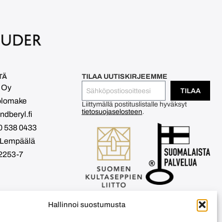
TÄ
TILAA UUTISKIRJEEMME
l Oy
TILAA
olomake
Liittymällä postituslistalle hyväksyt
tietosuojaselosteen
.
dberyl.fi
0 538 0433
 Lempäälä
2253-7
Hallinnoi suostumusta