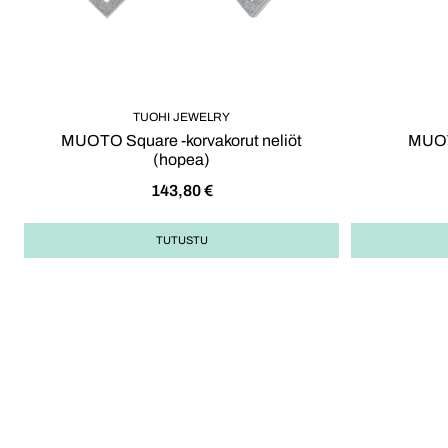
TUOHI JEWELRY
MUOTO Square -korvakorut neliöt
MUOTO
(hopea)
143,80
€
TUTUSTU