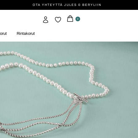
OTA YHTEYTTÄ JULES & BERYLIIN
0
orut
Rintakorut