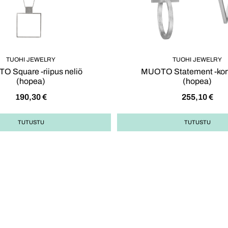
TUOHI JEWELRY
TUOHI JEWELRY
 Square -riipus neliö
MUOTO Statement -kor
(hopea)
(hopea)
190,30
€
255,10
€
TUTUSTU
TUTUSTU