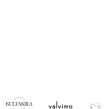
Opas
korulahjan
ostoon