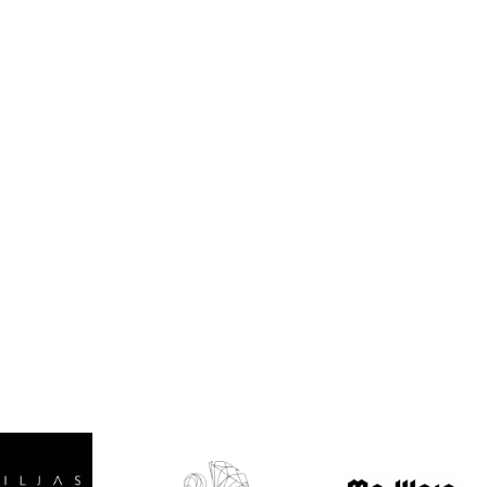
Valitse oikea
koko