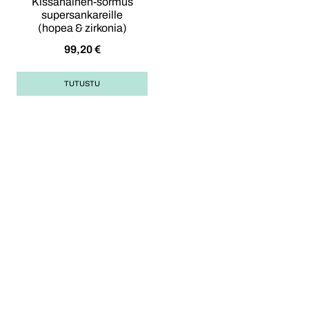
Kissanainen-sormus
supersankareille
(hopea & zirkonia)
99,20
€
TUTUSTU
Opas korulahjan
ostoon