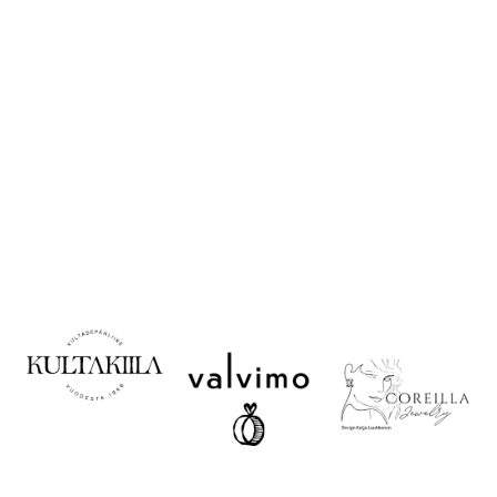
Korujen käyttö ja
säilytys
Valitse oikea koko