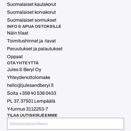
Suomalaiset kaulakorut
Suomalaiset korvakorut
Suomalaiset sormukset
INFO & APUA OSTOKSILLE
Näin tilaat
Toimitushinnat ja -tavat
Peruutukset ja palautukset
Oppaat
OTA YHTEYTTÄ
Jules & Beryl Oy
Yhteydenottolomake
hello@julesandberyl.fi
Soita +358 40 538 0433
PL 37, 37501 Lempäälä
Y-tunnus 3112253-7
TILAA UUTISKIRJEEMME