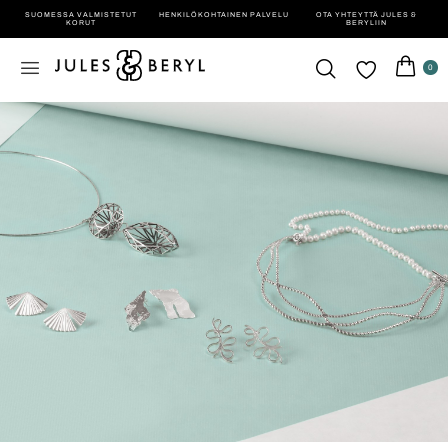
SUOMESSA VALMISTETUT
HENKILÖ­KOHTAINEN PALVELU
OTA YHTEYTTÄ JULES &
KORUT
BERYLIIN
0