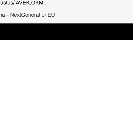
avustus/ AVEK,OKM .
ama – NextGenerationEU