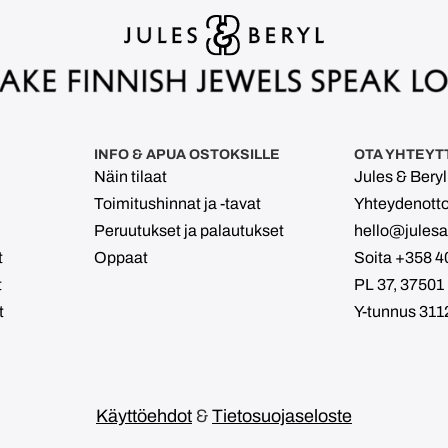
INFO & APUA OSTOKSILLE
OTA YHTEYT
Näin tilaat
Jules & Bery
Toimitushinnat ja -tavat
Yhteydenott
Peruutukset ja palautukset
hello@julesan
t
Oppaat
Soita +358 4
t
PL 37, 37501
t
Y-tunnus 311
Käyttöehdot
&
Tietosuojaseloste