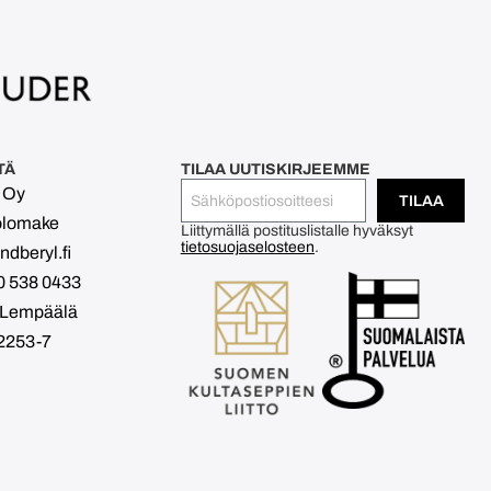
TÄ
TILAA UUTISKIRJEEMME
l Oy
TILAA
olomake
Liittymällä postituslistalle hyväksyt
tietosuojaselosteen
.
dberyl.fi
0 538 0433
 Lempäälä
2253-7