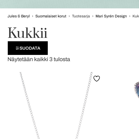
Jules & Beryl
›
Suomalaiset korut
›
Tuotesarja
›
Mari Syrén Design
›
Kuk
Kukkii
SUODATA
Näytetään kaikki 3 tulosta