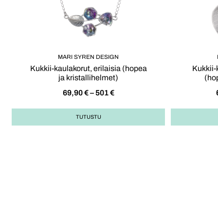
MARI SYREN DESIGN
Kukkii-kaulakorut, erilaisia (hopea
Kukkii-
ja kristallihelmet)
(hop
69,90
€
–
501
€
TUTUSTU