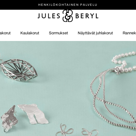
HENKILÖ­KOHTAINEN PALVELU
akorut
Kaulakorut
Sormukset
Näyttävät juhlakorut
Rannek