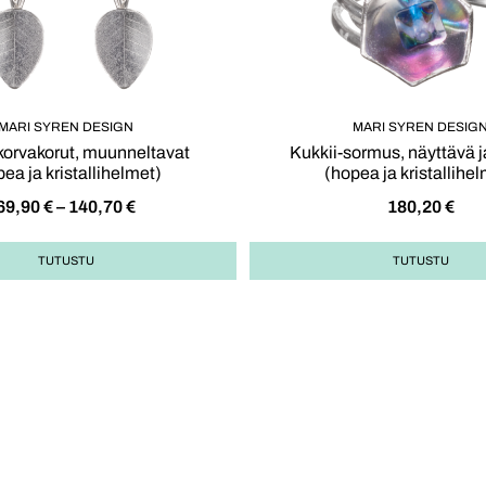
MARI SYREN DESIGN
MARI SYREN DESIG
korvakorut, muunneltavat
Kukkii-sormus, näyttävä j
ea ja kristallihelmet)
(hopea ja kristallihe
69,90
€
–
140,70
€
180,20
€
TUTUSTU
TUTUSTU