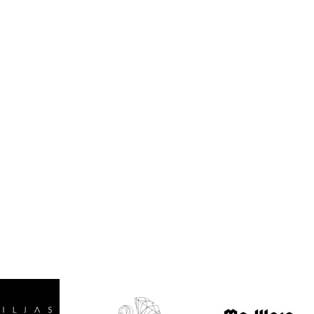
Valitse oikea
koko