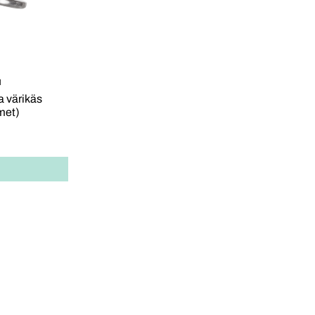
N
a värikäs
lmet)