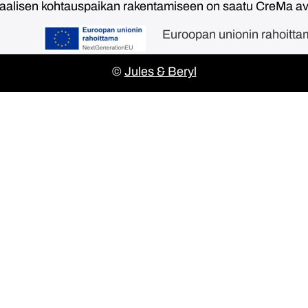
taalisen kohtauspaikan rakentamiseen on saatu CreMa 
Euroopan unionin rahoitt
©
Jules & Beryl