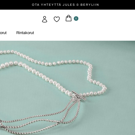
OTA YHTEYTTÄ JULES & BERYLIIN
0
orut
Rintakorut