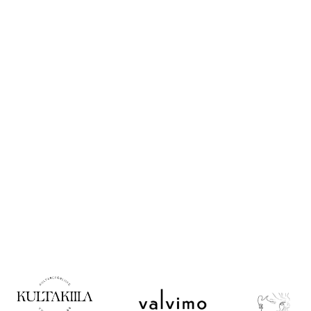
Opas
korulahjan
ostoon