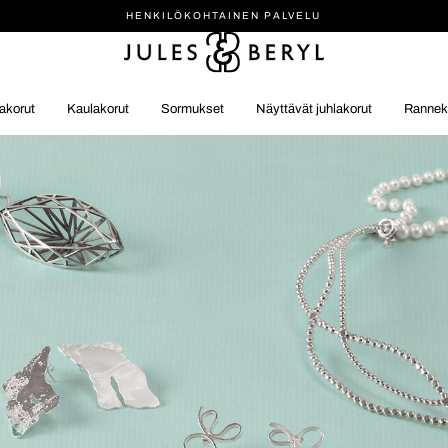
HENKILÖ­KOHTAINEN PALVELU
akorut
Kaulakorut
Sormukset
Näyttävät juhlakorut
Rannek