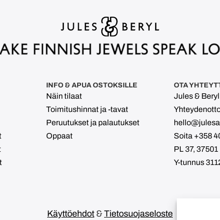
INFO & APUA OSTOKSILLE
OTA YHTEYT
Näin tilaat
Jules & Bery
Toimitushinnat ja -tavat
Yhteydenott
Peruutukset ja palautukset
hello@julesan
t
Oppaat
Soita +358 4
t
PL 37, 37501
t
Y-tunnus 311
Käyttöehdot
&
Tietosuojaseloste