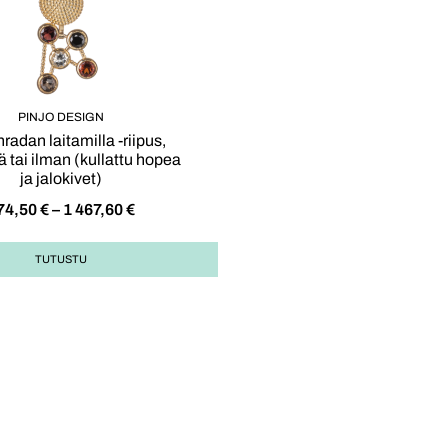
PINJO DESIGN
radan laitamilla -riipus,
lä tai ilman (kullattu hopea
ja jalokivet)
74,50
€
–
1 467,60
€
TUTUSTU