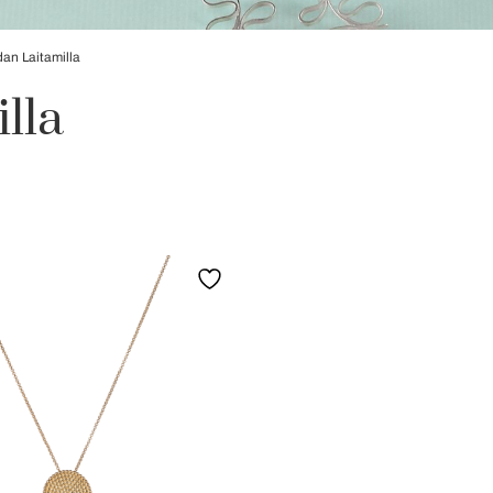
an Laitamilla
lla