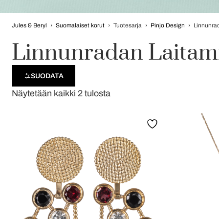
Jules & Beryl
›
Suomalaiset korut
›
Tuotesarja
›
Pinjo Design
›
Linnunrad
Linnunradan Laitami
SUODATA
Näytetään kaikki 2 tulosta