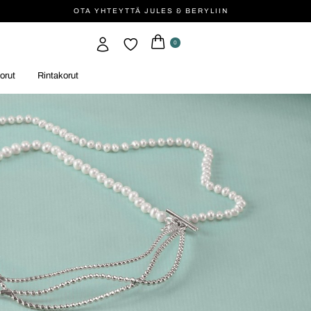
OTA YHTEYTTÄ JULES & BERYLIIN
0
orut
Rintakorut