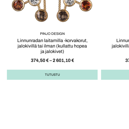
PINJO DESIGN
Linnunradan laitamilla -korvakorut,
Linnun
jalokivillä tai ilman (kullattu hopea
jalokivil
ja jalokivet)
374,50
€
–
2 601,10
€
3
TUTUSTU