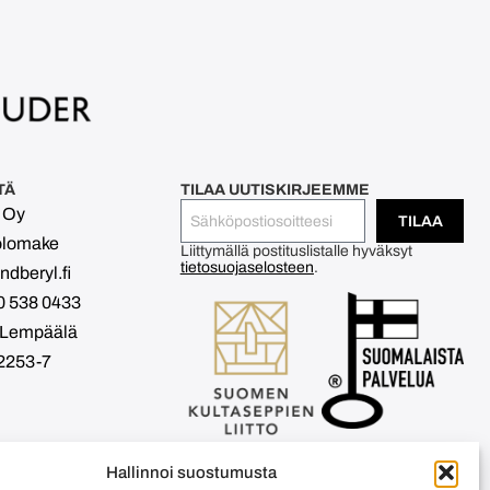
TÄ
TILAA UUTISKIRJEEMME
l Oy
TILAA
olomake
Liittymällä postituslistalle hyväksyt
tietosuojaselosteen
.
dberyl.fi
0 538 0433
 Lempäälä
2253-7
Hallinnoi suostumusta