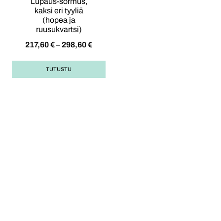
Lupaus-sormus,
kaksi eri tyyliä
(hopea ja
ruusukvartsi)
217,60
€
–
298,60
€
TUTUSTU
Opas korulahjan
ostoon