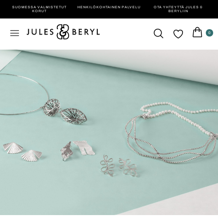
SUOMESSA VALMISTETUT
HENKILÖ­KOHTAINEN PALVELU
OTA YHTEYTTÄ JULES &
KORUT
BERYLIIN
0