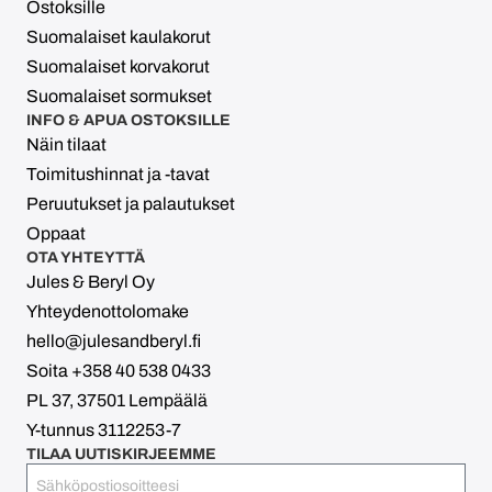
Ostoksille
Suomalaiset kaulakorut
Suomalaiset korvakorut
Suomalaiset sormukset
INFO & APUA OSTOKSILLE
Näin tilaat
Toimitushinnat ja -tavat
Peruutukset ja palautukset
Oppaat
OTA YHTEYTTÄ
Jules & Beryl Oy
Yhteydenottolomake
hello@julesandberyl.fi
Soita +358 40 538 0433
PL 37, 37501 Lempäälä
Y-tunnus 3112253-7
TILAA UUTISKIRJEEMME