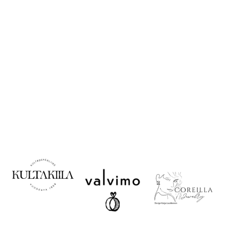
Korujen käyttö ja
säilytys
Valitse oikea koko