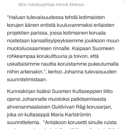
liiton toimitusjohtaja Henrik Kihlman.
”Haluan tulevaisuudessa tehdä kotimaisten
korujen äänen entistä kuuluvammaksi erilaisten
projektien parissa, jossa kotimainen koruala
nostetaan kansallisylpeyksiemme joukkoon muun
muotoiluosaamisen rinnalle. Kaipaan Suomeen
rohkeampaa korukulttuuria ja toivon, että
uskaltaisimme nauttia koruistamme pukeutumalla
niihin arkenakin.”, kertoo Johanna tulevaisuuden
suunnitelmistaan.
Kunniakirjan lisäksi Suomen Kultaseppien liitto
ojensi Johannalle muistoksi palkitsemisesta
ahvenanmaalaisen Guldvivan Råg-korusarjan,
joka on kultaseppä Maria Karlströmin
suunnittelema. ”Antakoon korusetti sinulle ruista