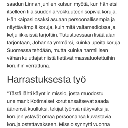
saadun Linnan juhlien kutsun myötä, kun hän etsi
itselleen tilaisuuden arvokkuuteen sopivia koruja.
Hän kaipasi osaksi asuaan persoonallisempia ja
näyttävämpiä koruja, kuin mitä valtamedioissa ja
ketjuliikkeissä tarjottiin. Tutustuessaan lisää alan
tarjontaan, Johanna ymmärsi, kuinka upeita koruja
Suomessa tehdään, mutta kuinka harmillisen
vähän kuluttajat niistä tietävät massatuotettuihin
koruihin verrattuna.
Harrastuksesta työ
”Tästä lähti käyntiin missio, josta muodostui
unelmani: Kotimaiset korut ansaitsevat saada
äänensä kuulluksi, tekijät työnsä näkyväksi ja
korujen ystävät omaa persoonansa kuvastavia
koruja ostettavakseen. Missio synnytti vuonna