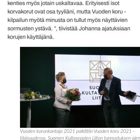
kenties myös jotain uskaltavaa. Erityisesti isot
korvakorut ovat osa tyyliäni, mutta Vuoden koru -
kilpailun myötä minusta on tullut myös näyttävien
sormusten ystävä. ”, tiivistää Johanna ajatuksiaan
korujen käyttäjänä.
Vuoden korunkantaja 2021 palkittiin Vuoden koru 2021 -
tilaisuudessa. Suomen Kultaseppien Liiton tunnustuksen ojen