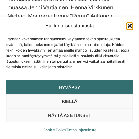
muassa Jenni Vartiainen, Henna Virkkunen,
Michael Monroe ja Henry ”Remu” Aaltonen.
Hallinnoi suostumusta
”Johanna on vienyt kiinnostuksensa koruihin, ja
nimenomaan suomalaisiin koruihin, astetta
Parhaan kokemuksen tarjoamiseksi käytämme teknologioita, kuten
pidemmälle. Hänen kiinnostus kotimaiseen
evästeitä, tallentaaksemme ja/tai käyttääksemme laitetietoja. Näiden
tekniikoiden hyväksyminen antaa meille mahdollisuuden käsitellä tietoja,
korumuotoiluun on johtanut useisiin konkreettisiin
kuten selauskäyttäytymistä tai yksilöllisiä tunnuksia tällä sivustolla.
projekteihin kotimaisen korumuotoilun
Suostumuksen jättäminen tai peruuttaminen voi vaikuttaa haitallisesti
tiettyihin ominaisuuksiin ja toimintoihin.
tunnettuuden kasvattamiseksi. Vuoden Koru-
kilpailu on jo lyhyessä ajassa muodostunut
kotimaisen korun merkittäväksi vuotuiseksi
HYVÄKSY
tapahtumaksi, jossa korumuotoilijoilla on
KIELLÄ
mahdollisuus nousta julkisuuteen uusilla
laadukkailla koruilla. Kilpailun myötä Johanna loi
NÄYTÄ ASETUKSET
uuden tärkeän kanavan kotimaisille
korusuunnittelijoille saada korut suuren yleisön
Cookie Policy
Tietosuojaseloste
tietoisuuteen.”, perustelee valintaa Suomen