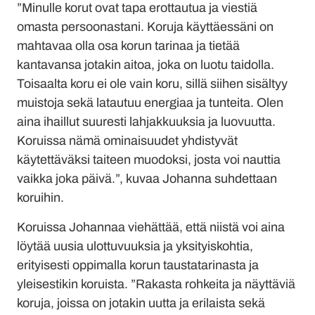
”Minulle korut ovat tapa erottautua ja viestiä
omasta persoonastani. Koruja käyttäessäni on
mahtavaa olla osa korun tarinaa ja tietää
kantavansa jotakin aitoa, joka on luotu taidolla.
Toisaalta koru ei ole vain koru, sillä siihen sisältyy
muistoja sekä latautuu energiaa ja tunteita. Olen
aina ihaillut suuresti lahjakkuuksia ja luovuutta.
Koruissa nämä ominaisuudet yhdistyvät
käytettäväksi taiteen muodoksi, josta voi nauttia
vaikka joka päivä.”, kuvaa Johanna suhdettaan
koruihin.
Koruissa Johannaa viehättää, että niistä voi aina
löytää uusia ulottuvuuksia ja yksityiskohtia,
erityisesti oppimalla korun taustatarinasta ja
yleisestikin koruista. ”Rakasta rohkeita ja näyttäviä
koruja, joissa on jotakin uutta ja erilaista sekä