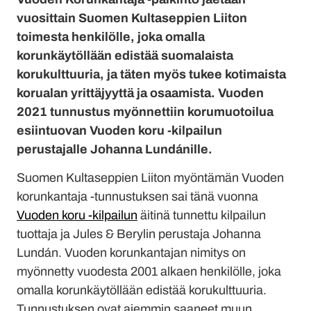
vuosittain Suomen Kultaseppien Liiton
toimesta henkilölle, joka omalla
korunkäytöllään edistää suomalaista
korukulttuuria, ja täten myös tukee kotimaista
korualan yrittäjyyttä ja osaamista. Vuoden
2021 tunnustus myönnettiin korumuotoilua
esiintuovan Vuoden koru -kilpailun
perustajalle Johanna Lundánille.
Suomen Kultaseppien Liiton myöntämän Vuoden
korunkantaja -tunnustuksen sai tänä vuonna
Vuoden koru -kilpailun
äitinä tunnettu kilpailun
tuottaja ja Jules & Berylin perustaja Johanna
Lundán. Vuoden korunkantajan nimitys on
myönnetty vuodesta 2001 alkaen henkilölle, joka
omalla korunkäytöllään edistää korukulttuuria.
Tunnustuksen ovat aiemmin saaneet muun