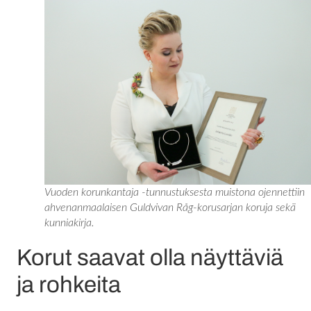
Vuoden korunkantaja -tunnustuksesta muistona ojennettiin
ahvenanmaalaisen Guldvivan Råg-korusarjan koruja sekä
kunniakirja.
Korut saavat olla näyttäviä
ja rohkeita