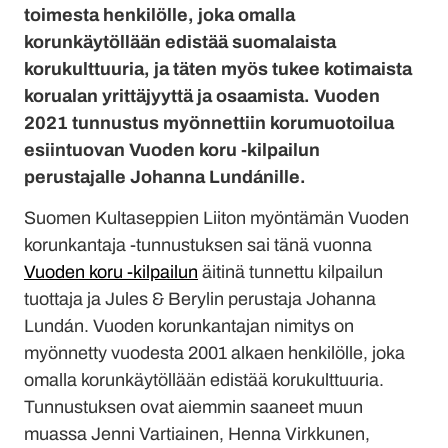
toimesta henkilölle, joka omalla
korunkäytöllään edistää suomalaista
korukulttuuria, ja täten myös tukee kotimaista
korualan yrittäjyyttä ja osaamista. Vuoden
2021 tunnustus myönnettiin korumuotoilua
esiintuovan Vuoden koru -kilpailun
perustajalle Johanna Lundánille.
Suomen Kultaseppien Liiton myöntämän Vuoden
korunkantaja -tunnustuksen sai tänä vuonna
Vuoden koru -kilpailun
äitinä tunnettu kilpailun
tuottaja ja Jules & Berylin perustaja Johanna
Lundán. Vuoden korunkantajan nimitys on
myönnetty vuodesta 2001 alkaen henkilölle, joka
omalla korunkäytöllään edistää korukulttuuria.
Tunnustuksen ovat aiemmin saaneet muun
muassa Jenni Vartiainen, Henna Virkkunen,