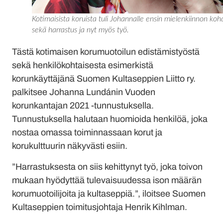
Kotimaisista koruista tuli Johannalle ensin mielenkiinnon koh
sekä harrastus ja nyt myös työ.
Tästä kotimaisen korumuotoilun edistämistyöstä
sekä henkilökohtaisesta esimerkistä
korunkäyttäjänä Suomen Kultaseppien Liitto ry.
palkitsee Johanna Lundánin Vuoden
korunkantajan 2021 -tunnustuksella.
Tunnustuksella halutaan huomioida henkilöä, joka
nostaa omassa toiminnassaan korut ja
korukulttuurin näkyvästi esiin.
”Harrastuksesta on siis kehittynyt työ, joka toivon
mukaan hyödyttää tulevaisuudessa ison määrän
korumuotoilijoita ja kultaseppiä.”, iloitsee Suomen
Kultaseppien toimitusjohtaja Henrik Kihlman.