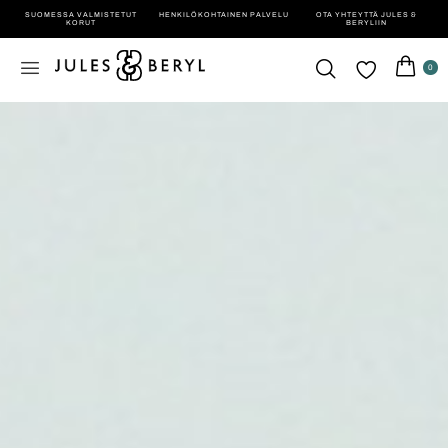
SUOMESSA VALMISTETUT
HENKILÖ­KOHTAINEN PALVELU
OTA YHTEYTTÄ JULES &
KORUT
BERYLIIN
0