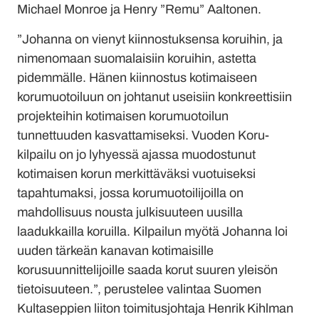
Michael Monroe ja Henry ”Remu” Aaltonen.
”Johanna on vienyt kiinnostuksensa koruihin, ja
nimenomaan suomalaisiin koruihin, astetta
pidemmälle. Hänen kiinnostus kotimaiseen
korumuotoiluun on johtanut useisiin konkreettisiin
projekteihin kotimaisen korumuotoilun
tunnettuuden kasvattamiseksi. Vuoden Koru-
kilpailu on jo lyhyessä ajassa muodostunut
kotimaisen korun merkittäväksi vuotuiseksi
tapahtumaksi, jossa korumuotoilijoilla on
mahdollisuus nousta julkisuuteen uusilla
laadukkailla koruilla. Kilpailun myötä Johanna loi
uuden tärkeän kanavan kotimaisille
korusuunnittelijoille saada korut suuren yleisön
tietoisuuteen.”, perustelee valintaa Suomen
Kultaseppien liiton toimitusjohtaja Henrik Kihlman