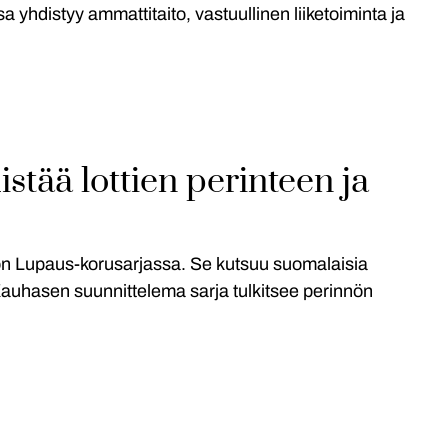
a yhdistyy ammattitaito, vastuullinen liiketoiminta ja
stää lottien perinteen ja
ön Lupaus-korusarjassa. Se kutsuu suomalaisia
Kauhasen suunnittelema sarja tulkitsee perinnön