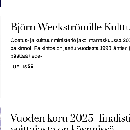
Björn Weckströmille Kultt
Opetus- ja kulttuuriministeriö jakoi marraskuussa 2
palkinnot. Palkintoa on jaettu vuodesta 1993 lähtien
päättää tiede-
LUE LISÄÄ
Vuoden koru 2025 -finalisti
voittajasta on käynnissä