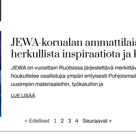
JEWA-korualan ammattilais
herkullista inspiraatiota j
JEWA on vuosittain Ruotsissa järjestettävä merkittäv
houkuttelee osallistujia ympäri erityisesti Pohjoism
uusimpiin materiaaleihin, työkaluihin ja
LUE LISÄÄ
« Edelliset
1
2
3
4
Seuraavat »