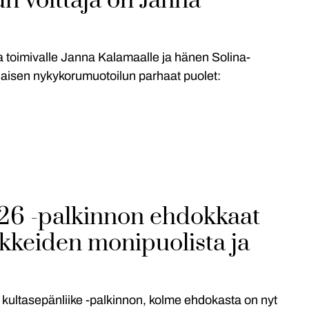
n voittaja on Janna
 toimivalle Janna Kalamaalle ja hänen Solina-
alaisen nykykorumuotoilun parhaat puolet:
26 -palkinnon ehdokkaat
ikkeiden monipuolista ja
ultasepänliike -palkinnon, kolme ehdokasta on nyt