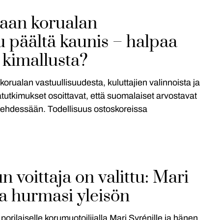
aan korualan
u päältä kaunis – halpaa
 kimallusta?
ualan vastuullisuudesta, kuluttajien valinnoista ja
tutkimukset osoittavat, että suomalaiset arvostavat
ä tehdessään. Todellisuus ostoskoreissa
 voittaja on valittu: Mari
a hurmasi yleisön
orilaiselle korumuotoilijalla Mari Syrénille ja hänen