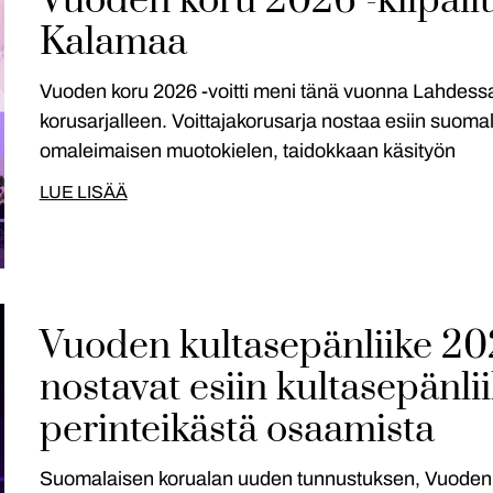
Vuoden koru 2026 -kilpailu
Kalamaa
Vuoden koru 2026 -voitti meni tänä vuonna Lahdessa
korusarjalleen. Voittajakorusarja nostaa esiin suom
omaleimaisen muotokielen, taidokkaan käsityön
LUE LISÄÄ
Vuoden kultasepänliike 20
nostavat esiin kultasepänli
perinteikästä osaamista
Suomalaisen korualan uuden tunnustuksen, Vuoden k