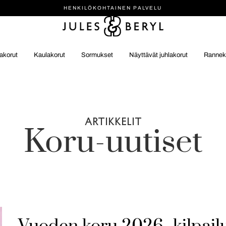
HENKILÖ­KOHTAINEN PALVELU
akorut
Kaulakorut
Sormukset
Näyttävät juhlakorut
Rannek
ARTIKKELIT
Koru-uutiset