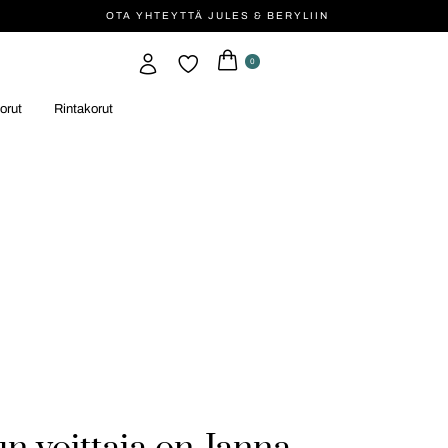
OTA YHTEYTTÄ JULES & BERYLIIN
0
orut
Rintakorut