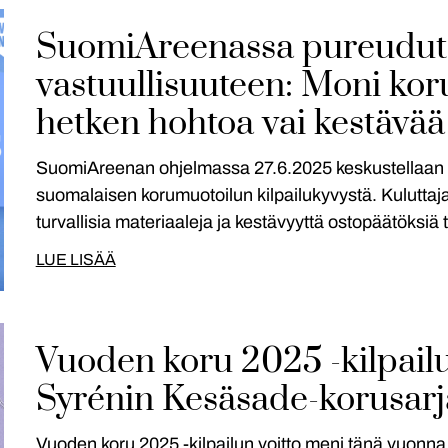
SuomiAreenassa pureudut
vastuullisuuteen: Moni kor
hetken hohtoa vai kestävää
SuomiAreenan ohjelmassa 27.6.2025 keskustellaan kor
suomalaisen korumuotoilun kilpailukyvystä. Kuluttaja
turvallisia materiaaleja ja kestävyyttä ostopäätöksi
LUE LISÄÄ
Vuoden koru 2025 -kilpailun
Syrénin Kesäsade-korusarj
Vuoden koru 2025 -kilpailun voitto meni tänä vuonna p