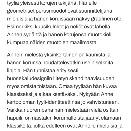
tyyliä yleisesti korujen tekijänä. Hänelle
geometriset perusmuodot ovat suunnittelijana
mieluisia ja hänen koruissaan näkyy graafinen ote.
Esimerkiksi kuusikulmiot ja neliöt ovat lähellä
Annen sydäntä ja hänen korujensa muotokieli
kumpuaa näiden muotojen maailmasta.
Annen mielestä yksinkertainen on kaunista ja
hänen korunsa noudattelevatkin usein selkeitä
linjoja. Hän tunnistaa erityisesti
huonekaludesigniin liitetyn skandinaavisuuden
myös omista töistään. Omaa tyyliään hän kuvaa
klassiseksi ja aikaa kestäväksi. Nykyään Anne
kertoo oman tyyli-identiteettinsä jo vahvistuneen.
Vaikka nuorempana hän mielestään vielä osittain
hapuili, on näistäkin korumalleista jäänyt elämään
klassikoita, jotka edelleen ovat Annelle mieluisia ja