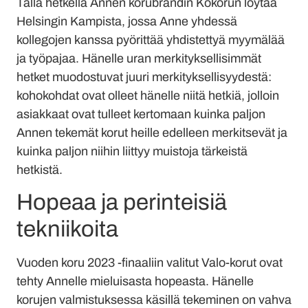
Tällä hetkellä Annen korubrändin Kokorun löytää
Helsingin Kampista, jossa Anne yhdessä
kollegojen kanssa pyörittää yhdistettyä myymälää
ja työpajaa. Hänelle uran merkityksellisimmät
hetket muodostuvat juuri merkityksellisyydestä:
kohokohdat ovat olleet hänelle niitä hetkiä, jolloin
asiakkaat ovat tulleet kertomaan kuinka paljon
Annen tekemät korut heille edelleen merkitsevät ja
kuinka paljon niihin liittyy muistoja tärkeistä
hetkistä.
Hopeaa ja perinteisiä
tekniikoita
Vuoden koru 2023 -finaaliin valitut Valo-korut ovat
tehty Annelle mieluisasta hopeasta. Hänelle
korujen valmistuksessa käsillä tekeminen on vahva