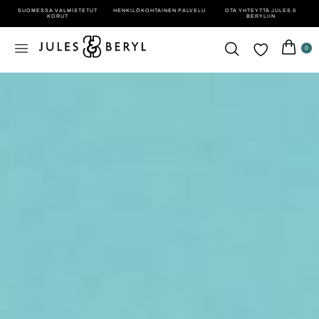
SUOMESSA VALMISTETUT
HENKILÖ­KOHTAINEN PALVELU
OTA YHTEYTTÄ JULES &
KORUT
BERYLIIN
0