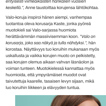
erityisesti viimeaikaisten hankalien vuosien
keskellä.”,
Anne taustoittaa korujensa lähtökohtaa.
Valo-koruja inspiroi hänen aiempi, vanhempaa
tuotantoa oleva korusarja Kaste, jonka pyöreä
muotokieli sai Valo-sarjassa huomiota
herättävämmän massiivisemman koon.
”Valo on
korusarja, joka saa näkyä ja tulla nähdyksi.”,
hän
korostaa. Näyttävyys tuo koruihin mukanaan myös
uskallusta ja vaikka korujen muoto on pelkistetty,
saa korujen olemus aikaan vahvan läsnäolon ja
voiman tunteen. Muotokielessä kannattaa myös
huomioida, että ympyrämäiset muodot ovat
taivutettuja kaarelle, tasaisen levyn sijaan, mikä
luo koruihin liikkeen ja elävyyden tuntua.