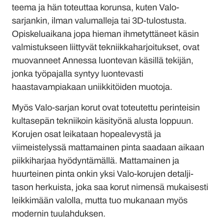
teema ja hän toteuttaa korunsa, kuten Valo-
sarjankin, ilman valumalleja tai 3D-tulostusta.
Opiskeluaikana jopa hieman ihmetyttäneet käsin
valmistukseen liittyvät tekniikkaharjoitukset, ovat
muovanneet Annessa luontevan käsillä tekijän,
jonka työpajalla syntyy luontevasti
haastavampiakaan uniikkitöiden muotoja.
Myös Valo-sarjan korut ovat toteutettu perinteisin
kultasepän tekniikoin käsityönä alusta loppuun.
Korujen osat leikataan hopealevystä ja
viimeistelyssä mattamainen pinta saadaan aikaan
piikkiharjaa hyödyntämällä. Mattamainen ja
huurteinen pinta onkin yksi Valo-korujen detalji-
tason herkuista, joka saa korut nimensä mukaisesti
leikkimään valolla, mutta tuo mukanaan myös
modernin tuulahduksen.