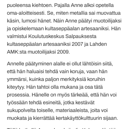
puoleensa kiehtoen. Pajalla Anne alkoi opetella
oma-aloitteisesti. Se, miten metallia sai muovattua
käsin, lumosi hänet. Näin Anne päätyi muotoilijaksi
ja opiskelemaan kultaseppäalan artesaaniksi. Hän
valmistui Koulutuskeskus Salpauksesta
kultaseppäalan artesaaniksi 2007 ja Lahden
AMK:sta muotoilijaksi 2009.
Annelle päätyminen alalle ei ollut lähtöisin siitä,
että hän haluaisi tehdä vain koruja, vaan hän
ymmärsi, kuinka paljon merkityksiä koruihin
kiteytyy. Hän tahtoi olla mukana ja osa tätä
prosessia. Hänelle on myös tärkeää, että hän voi
työssään tehdä esineitä, jotka kestävät
sukupolvelta toiselle, materiaaleista, joita voi
muokata ja kierrättää kertakäyttökulttuurin sijaan.