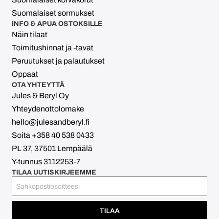
Suomalaiset sormukset
INFO & APUA OSTOKSILLE
Näin tilaat
Toimitushinnat ja -tavat
Peruutukset ja palautukset
Oppaat
OTA YHTEYTTÄ
Jules & Beryl Oy
Yhteydenottolomake
hello@julesandberyl.fi
Soita +358 40 538 0433
PL 37, 37501 Lempäälä
Y-tunnus 3112253-7
TILAA UUTISKIRJEEMME
TILAA