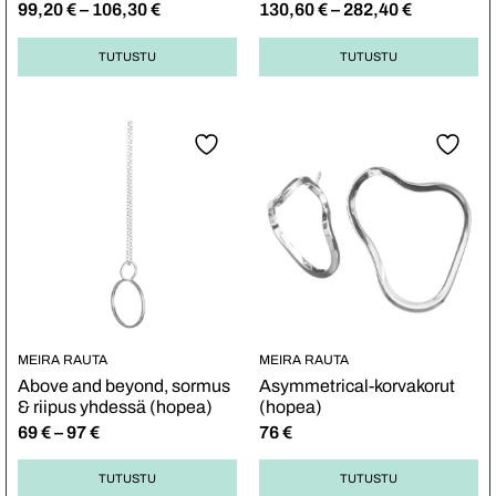
99,20
€
–
106,30
€
130,60
€
–
282,40
€
TUTUSTU
TUTUSTU
MEIRA RAUTA
MEIRA RAUTA
Above and beyond, sormus
Asymmetrical-korvakorut
& riipus yhdessä (hopea)
(hopea)
69
€
–
97
€
76
€
TUTUSTU
TUTUSTU