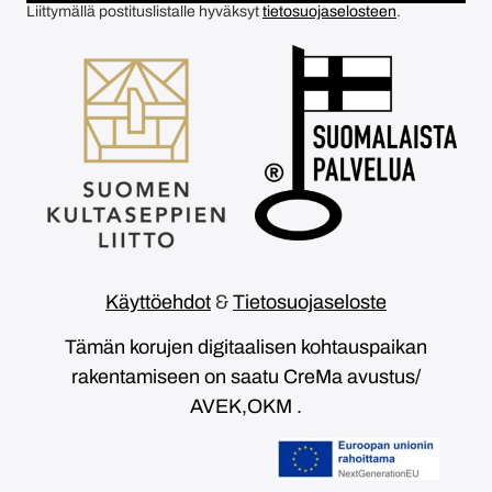
Liittymällä postituslistalle hyväksyt
tietosuojaselosteen
.
Käyttöehdot
&
Tietosuojaseloste
Tämän korujen digitaalisen kohtauspaikan
rakentamiseen on saatu CreMa avustus/
AVEK,OKM .