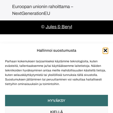
Euroopan unionin rahoittama –
NextGenerationEU
©
Jules & Beryl
Hallinnoi suostumusta
Parhaan kokemuksen tarjoamiseksi käytämme teknologioita, kuten
evästeitä, tallentaaksemme ja/tai käyttääksemme laitetietoja. Näiden
tekniikoiden hyväksyminen antaa meille mahdollisuuden käsitellä tietoja,
kuten selauskäyttäytymistä tai yksilöllisiä tunnuksia tällä sivustolla.
Suostumuksen jättäminen tai peruuttaminen voi vaikuttaa haitallisesti
tiettyihin ominaisuuksiin ja toimintoihin.
HYVÄKSY
KIELLÄ