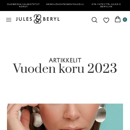
SUOMESSA VALMISTETUT
HENKILÖ­KOHTAINEN PALVELU
OTA YHTEYTTÄ JULES &
KORUT
BERYLIIN
0
ARTIKKELIT
Vuoden koru 2023